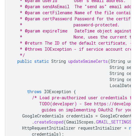
   * @param userId       User's email address.
   * @param sendAsEmail  The "send as" email addre
   * @param certFilename Name of the file containi
   * @param certPassword Password for the certific
   *                     password-protected.
   * @param expireTime   DateTime object against w
   *                     None, uses the current ti
   * @return The ID of the default certificate, {@
   * @throws IOException - if service account cred
   */
public
static
String
updateSmimeCerts
(
String
use
String
sen
String
cer
String
cer
LocalDateT
throws
IOException
{
/* Load pre-authorized user credentials fr
           TODO(developer) - See https://developer
            guides on implementing OAuth2 for your
GoogleCredentials
credentials
=
GoogleCredenti
.
createScoped
(
GmailScopes
.
GMAIL_SETTINGS_
HttpRequestInitializer
requestInitializer
=
ne
credentials
);