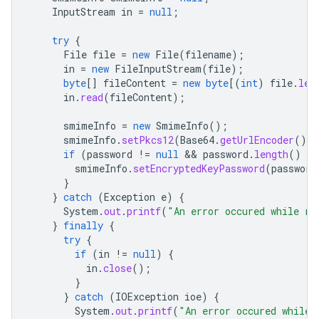
InputStream
in
=
null
;
try
{
File
file
=
new
File
(
filename
);
in
=
new
FileInputStream
(
file
);
byte
[]
fileContent
=
new
byte
[
(
int
)
file
.
len
in
.
read
(
fileContent
);
smimeInfo
=
new
SmimeInfo
();
smimeInfo
.
setPkcs12
(
Base64
.
getUrlEncoder
().
e
if
(
password
!=
null
 && 
password
.
length
()
 > 
smimeInfo
.
setEncryptedKeyPassword
(
password
}
}
catch
(
Exception
e
)
{
System
.
out
.
printf
(
"An error occured while re
}
finally
{
try
{
if
(
in
!=
null
)
{
in
.
close
();
}
}
catch
(
IOException
ioe
)
{
System
.
out
.
printf
(
"An error occured while 