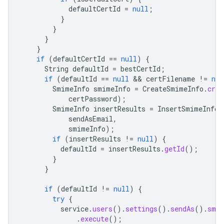
defaultCertId
=
null
;
}
}
}
}
if
(
defaultCertId
==
null
)
{
String
defaultId
=
bestCertId
;
if
(
defaultId
==
null
 && 
certFilename
!=
nul
SmimeInfo
smimeInfo
=
CreateSmimeInfo
.
crea
certPassword
);
SmimeInfo
insertResults
=
InsertSmimeInfo
.
sendAsEmail
,
smimeInfo
);
if
(
insertResults
!=
null
)
{
defaultId
=
insertResults
.
getId
();
}
}
if
(
defaultId
!=
null
)
{
try
{
service
.
users
().
settings
().
sendAs
().
smim
.
execute
();