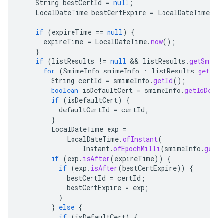
String
bestCertId
=
null
;
LocalDateTime
bestCertExpire
=
LocalDateTime
.
M
if
(
expireTime
==
null
)
{
expireTime
=
LocalDateTime
.
now
();
}
if
(
listResults
!=
null
 && 
listResults
.
getSmim
for
(
SmimeInfo
smimeInfo
:
listResults
.
getSm
String
certId
=
smimeInfo
.
getId
();
boolean
isDefaultCert
=
smimeInfo
.
getIsDef
if
(
isDefaultCert
)
{
defaultCertId
=
certId
;
}
LocalDateTime
exp
=
LocalDateTime
.
ofInstant
(
Instant
.
ofEpochMilli
(
smimeInfo
.
get
if
(
exp
.
isAfter
(
expireTime
))
{
if
(
exp
.
isAfter
(
bestCertExpire
))
{
bestCertId
=
certId
;
bestCertExpire
=
exp
;
}
}
else
{
if
(
isDefaultCert
)
{