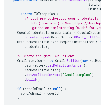
String
s
SmimeInf
throws
IOException
{
/* Load pre-authorized user credentials fr
           TODO(developer) - See https://developer
            guides on implementing OAuth2 for your
GoogleCredentials
credentials
=
GoogleCredenti
.
createScoped
(
GmailScopes
.
GMAIL_SETTINGS_
HttpRequestInitializer
requestInitializer
=
ne
credentials
);
// Create the gmail API client
Gmail
service
=
new
Gmail
.
Builder
(
new
NetHttpT
GsonFactory
.
getDefaultInstance
(),
requestInitializer
)
.
setApplicationName
(
"Gmail samples"
)
.
build
();
if
(
sendAsEmail
==
null
)
{
sendAsEmail
=
userId
;
}