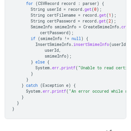
for
(
CSVRecord
record
:
parser
)
{
String
userId
=
record
.
get
(
0
);
String
certFilename
=
record
.
get
(
1
);
String
certPassword
=
record
.
get
(
2
);
SmimeInfo
smimeInfo
=
CreateSmimeInfo
.
crea
certPassword
);
if
(
smimeInfo
!=
null
)
{
InsertSmimeInfo
.
insertSmimeInfo
(
userId
,
userId
,
smimeInfo
);
}
else
{
System
.
err
.
printf
(
"Unable to read certif
}
}
}
catch
(
Exception
e
)
{
System
.
err
.
printf
(
"An error occured while re
}
}
}