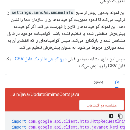
مدیریت گواهی
این نمونه چندین روش از منبع
settings.sendAs.smimeInfo
را
ترکیب می‌کند تا نحوه مدیریت گواهینامه‌ها برای سازمان شما را نشان
دهد. این نمونه گواهینامه‌های کاربر را فهرست می‌کند. اگر گواهینامه
پیش‌فرض منقضی شده یا تنظیم نشده باشد، گواهینامه موجود در فایل
مشخص شده را بارگذاری می‌کند. سپس گواهینامه‌ای را که انقضای آن به
آینده دورتری مربوط می‌شود، به عنوان پیش‌فرض تنظیم می‌کند.
سپس این تابع، مشابه نمونه‌ی قبلیِ
درج گواهی‌ها از یک فایل CSV
، یک
فایل CSV را پردازش می‌کند.
جاوا
پایتون
gmail/snippets/src/main/java/UpdateSmimeCerts.java
مشاهده در گیت‌هاب
import
com.google.api.client.http.HttpRequestIniti
import
com.google.api.client.http.javanet.NetHttpT