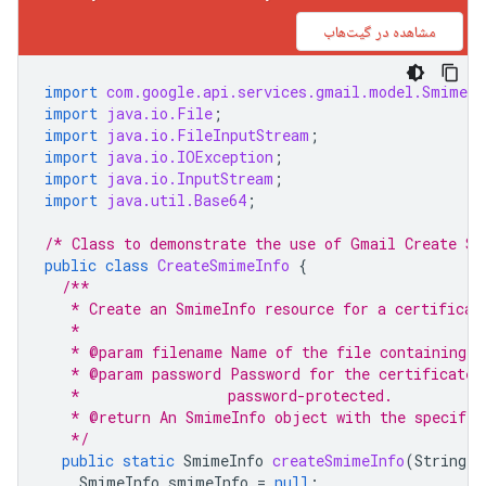
مشاهده در گیت‌هاب
import
com.google.api.services.gmail.model.SmimeIn
import
java.io.File
;
import
java.io.FileInputStream
;
import
java.io.IOException
;
import
java.io.InputStream
;
import
java.util.Base64
;
/* Class to demonstrate the use of Gmail Create Sm
public
class
CreateSmimeInfo
{
/**
   * Create an SmimeInfo resource for a certificat
   *
   * @param filename Name of the file containing t
   * @param password Password for the certificate 
   *                 password-protected.
   * @return An SmimeInfo object with the specifie
   */
public
static
SmimeInfo
createSmimeInfo
(
String
f
SmimeInfo
smimeInfo
=
null
;