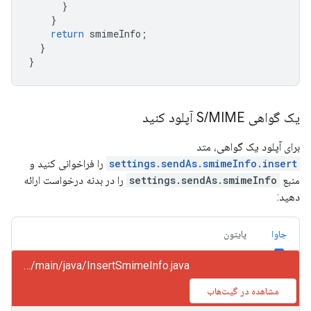
}
}
return
smimeInfo
;
}
}
یک گواهی S
MIME آپلود کنید
/
برای آپلود یک گواهی، متد
settings.sendAs.smimeInfo.insert
را فراخوانی کنید و
منبع
settings.sendAs.smimeInfo
را در بدنه درخواست ارائه
دهید:
جاوا
پایتون
gmail/snippets/src/main/java/InsertSmimeInfo.java
مشاهده در گیت‌هاب