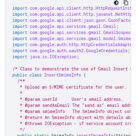
import
com.google.api.client.http.HttpRequestIniti
import
com.google.api.client.http.javanet.NetHttpT
import
com.google.api.client.json.gson.GsonFactory
import
com.google.api.services.gmail.Gmail
;
import
com.google.api.services.gmail.GmailScopes
;
import
com.google.api.services.gmail.model.SmimeIn
import
com.google.auth.http.HttpCredentialsAdapter
import
com.google.auth.oauth2.GoogleCredentials
;
import
java.io.IOException
;
/* Class to demonstrate the use of Gmail Insert Sm
public
class
InsertSmimeInfo
{
/**
   * Upload an S/MIME certificate for the user.
   *
   * @param userId      User's email address.
   * @param sendAsEmail The "send as" email addres
   * @param smimeInfo   The SmimeInfo object conta
   * @return An SmimeInfo object with details abou
   * @throws IOException - if service account cred
   */
public
static
SmimeInfo
insertSmimeInfo
(
String
u