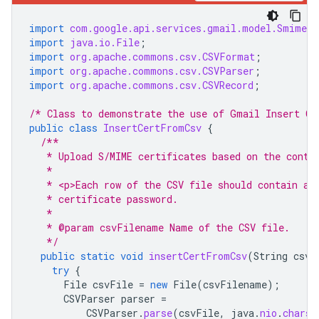
import
com.google.api.services.gmail.model.SmimeIn
import
java.io.File
;
import
org.apache.commons.csv.CSVFormat
;
import
org.apache.commons.csv.CSVParser
;
import
org.apache.commons.csv.CSVRecord
;
/* Class to demonstrate the use of Gmail Insert Ce
public
class
InsertCertFromCsv
{
/**
   * Upload S/MIME certificates based on the conte
   *
   * <p>Each row of the CSV file should contain a 
   * certificate password.
   *
   * @param csvFilename Name of the CSV file.
   */
public
static
void
insertCertFromCsv
(
String
csvF
try
{
File
csvFile
=
new
File
(
csvFilename
);
CSVParser
parser
=
CSVParser
.
parse
(
csvFile
,
java
.
nio
.
charse