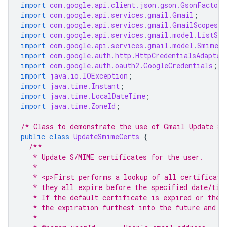
import
com.google.api.client.json.gson.GsonFactory
import
com.google.api.services.gmail.Gmail
;
import
com.google.api.services.gmail.GmailScopes
;
import
com.google.api.services.gmail.model.ListSmi
import
com.google.api.services.gmail.model.SmimeIn
import
com.google.auth.http.HttpCredentialsAdapter
import
com.google.auth.oauth2.GoogleCredentials
;
import
java.io.IOException
;
import
java.time.Instant
;
import
java.time.LocalDateTime
;
import
java.time.ZoneId
;
/* Class to demonstrate the use of Gmail Update Sm
public
class
UpdateSmimeCerts
{
/**
   * Update S/MIME certificates for the user.
   *
   * <p>First performs a lookup of all certificate
   * they all expire before the specified date/tim
   * If the default certificate is expired or ther
   * the expiration furthest into the future and s
   *