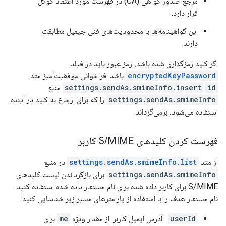
مرجع صدور گواهی (CA) در فهرست مورد اعتماد گوگل
قرار دارد.
این گواهینامه‌ها با محدودیت‌های فنی جیمیل مطابقت
دارند.
اگر کلید رمزگذاری شده باشد، رمز عبور باید در فیلد
encryptedKeyPassword
باشد. فراخوانی موفقیت‌آمیز متد
id
settings.sendAs.smimeInfo.insert
منبع
settings.sendAs.smimeInfo
را که برای ارجاع به کلید در آینده
استفاده می‌شود، برمی‌گرداند.
فهرست کردن کلیدهای S
MIME کاربر
/
از متد
settings.sendAs.smimeInfo.list
در منبع
settings.sendAs.smimeInfo
برای بازگرداندن لیست کلیدهای
S/MIME برای کاربر داده شده برای نام مستعار داده شده استفاده کنید.
نام مستعار هدف را با استفاده از پارامترهای مسیر زیر شناسایی کنید:
userId
: آدرس ایمیل کاربر. از مقدار ویژه
me
برای