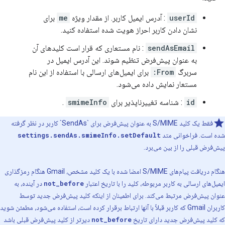
userId
: آدرس ایمیل کاربر. از مقدار ویژه
me
برای
نشان دادن کاربر احراز هویت شده استفاده کنید.
sendAsEmail
: نام مستعاری که قرار است کلیدهای آن
به عنوان پیش‌فرض تنظیم شوند. این آدرس ایمیل در
سربرگ
From:
برای ایمیل‌های ارسالی با استفاده از این نام
مستعار نمایش داده می‌شود.
id
: شناسه تغییرناپذیر برای
smimeInfo
.
فقط یک کلید S/MIME به عنوان پیش‌فرض برای `SendAs` کاربر در نظر گرفته
شده است. فراخوانی متد
settings.sendAs.smimeInfo.setDefault
پیش‌فرض قبلی را از بین می‌برد.
هنگام دریافت پیام‌های S/MIME امضا شده با یک کلید مشخص، Gmail هنگام رمزگذاری
ایمیل‌های ارسالی به کاربر مربوطه، کلید را با تاریخ اعتبار
not_before
در آینده، به
عنوان پیش‌فرض مرتبط می‌کند. برای اطمینان از اینکه کلید پیش‌فرض جدید توسط
کاربران Gmail که کاربر قبلاً با آنها ارتباط برقرار کرده است، استفاده می‌شود، مطمئن شوید
که کلید پیش‌فرض جدید دارای تاریخ
not_before
دیرتر از کلید پیش‌فرض قبلی باشد