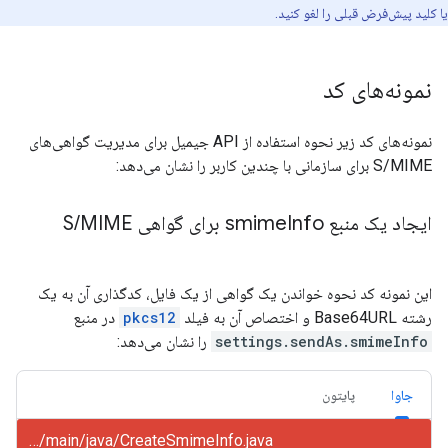
یا کلید پیش‌فرض قبلی را لغو کنید.
نمونه‌های کد
نمونه‌های کد زیر نحوه استفاده از API جیمیل برای مدیریت گواهی‌های
S/MIME برای سازمانی با چندین کاربر را نشان می‌دهد:
ایجاد یک منبع smime
Info برای گواهی S
MIME
/
این نمونه کد نحوه خواندن یک گواهی از یک فایل، کدگذاری آن به یک
رشته Base64URL و اختصاص آن به فیلد
pkcs12
در منبع
settings.sendAs.smimeInfo
را نشان می‌دهد:
جاوا
پایتون
gmail/snippets/src/main/java/CreateSmimeInfo.java