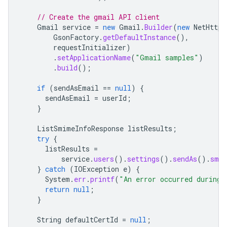
// Create the gmail API client
Gmail
service
=
new
Gmail
.
Builder
(
new
NetHttpT
GsonFactory
.
getDefaultInstance
(),
requestInitializer
)
.
setApplicationName
(
"Gmail samples"
)
.
build
();
if
(
sendAsEmail
==
null
)
{
sendAsEmail
=
userId
;
}
ListSmimeInfoResponse
listResults
;
try
{
listResults
=
service
.
users
().
settings
().
sendAs
().
smim
}
catch
(
IOException
e
)
{
System
.
err
.
printf
(
"An error occurred during 
return
null
;
}
String
defaultCertId
=
null
;