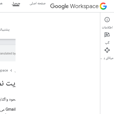
صفحه اصلی
جیمیل
هم
Workspace
Gmail
اطلاعات
نمای کلی
راهنما
مرجع
سرور MCP
نمونه ها
پشتیبان
گپ
میانای برنامه‌سازی کاربردی
شروع به کار
صفحه اصلی
space
نمای کلی Gmail API
با Google Workspace شروع کنید
مدیریت نم
رضایت OAuth را پیکربندی کنید
Gmail API
این سند نحوه واگذاری و همکاری
احراز هویت و مجوز
شروع سریع