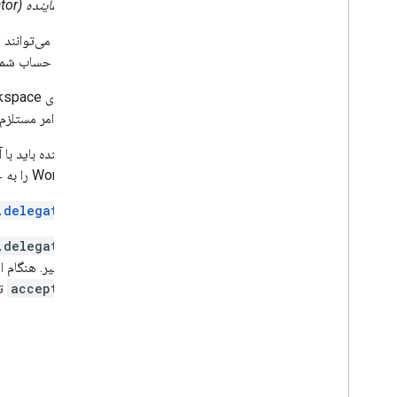
ایجاد و ارسال ایمیل
می‌کند،
نماینده (delegator)
مدیریت صندوق های پستی
نمایندگان می‌توانند
تنظیمات را مدیریت کنید
نماینده از حساب شما
مدیریت نام‌های مستعار و امضاها
مدیریت فوروارد کردن ایمیل
سازمان‌های Google Workspace می‌توانند از منبع
مدیریت فیلترهای جیمیل
کنند. این امر مستلز
مدیریت تنظیمات تعطیلات
مدیریت گواهی‌های S
MIME
/
تنظیمات POP و IMAP را پیکربندی کنید
Workspace را به حداکثر ۲۵ نماینده محدود می‌کند.
مدیریت نمایندگان
منبع
.delegates
تنظیمات زبان را مدیریت کنید
فید صندوق ورودی جیمیل
منبع
.delegates
تکنیک ها و بهترین شیوه ها
است یا خیر. هنگام ای
عیب یابی
روی
accepted
تن
مهاجرت از API تنظیمات ایمیل
IMAP برای جیمیل
نمای کلی
مکانیسم XOAUTH2