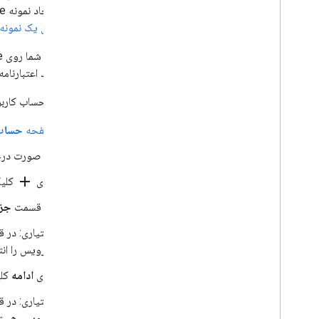
هنگام ایجاد نمونه Google Compute Engine باید محدوده‌هایی را که برنامه شما نیاز به دسترسی به آنها دارد، مشخص کنید. برای اطلاعات بیشتر،
آماده‌سازی یک نمونه
برای ایجاد اعتبارنام
ابتدا یک حساب کارب
صفحه
حساب
در صورت درخو
add
روی
کلیک
در قسمت
جز
اختیاری: در
سرویس را انت
روی
ادامه
کلی
اختیاری: در
سرویس هستند