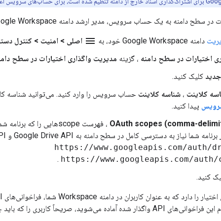
امنه به یک حساب سرویس، مدیر ارشد دامنه Google Workspace باید مراحل زیر را انجام دهد:
menu
ریت
دامنه Google Workspace خود، به
اصلی > امنیت > کنترل دسترسی 
ی اختیارات در سطح دامنه
، گزینه
مدیریت واگذاری اختیارات در سطح دامنه
جدید
کلیک کنید.
سه کلاینت
،
شناسه کلاینت
حساب سرویس را وارد کنید. می‌توانید شناسه 
رویس
پیدا کنید.
OAuth scopes (comma-delimi
، فهرست scopeهایی را که 
https://www.googleapis.com/auth/d
.
https://www.googleapis.com/auth/
ک کنید.
وید، صریحاً کاربری را که باید جعل هویت کند، مشخص خواهید کرد.