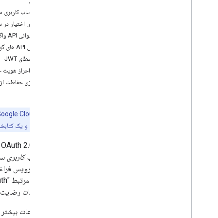
نمای کلی
برای برنامه های وب جاوا اسکریپت
ایجاد حساب کاربری 
برای برنامه های اندروید
تفویض اختیار در 
برای برنامه های i
OS و دسکتاپ
یک فراخوانی API واگذار شده انجام دهید
برای برنامه های تلویزیون و دستگاه
فراخوانی API های گوگل
برای حساب های خدماتی
کدهای خطای JWT
ضمیمه: احراز هویت حس
پیاده‌سازی حفاظت از
مهم:
حساب‌های سرویس و یک کتابخانه کلاینت Cloud استفاده کنید. برا
یک
حساب کاربری س
گاهی اوقات رضایت ک
برای اطلاعات بیشتر 