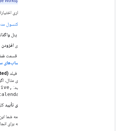
کاربران نهایی Google Workspace برای اشتراک‌گذاری اسناد خارج از دامنه تنظیم شده است، برای حساب‌های سرویس اعمال نمی‌شود.
برای واگذاری اختیارات در سطح د
از
کنسول مدی
در پنل
واگذار
روی
افزودن 
در قسمت
شنا
حساب‌های س
در فیلد
ted)
کنید:
rive,
calendar
روی تأیید
کلی
هنگامی که برای انجام این فراخوانی‌های API واگذار شده آماده می‌ش