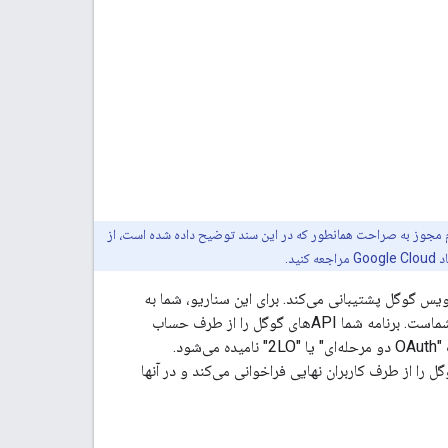
به جای انجام مجوز به صراحت همانطور که در این سند توضیح داده شده است، از
عه کنید.
ب و یک سرویس گوگل پشتیبانی می‌کند. برای این سناریو، شما به
نیاز دارید، که حسابی است که به جای یک کاربر نهایی، متعلق به برنامه شماست. برنامه شما APIهای گوگل را از طرف حساب
کاربری سرویس فراخوانی می‌کند، بنابراین کاربران مستقیماً درگیر نمی‌شوند. این سناریو گاهی اوقات "OAuth دو مرحله‌ای" یا "2LO" نامیده می‌شود.
OAu سه مرحله‌ای" به سناریوهایی اشاره دارد که در آنها برنامه شما APIهای گوگل را از طرف کاربران نهایی فراخوانی می‌کند و در آنها