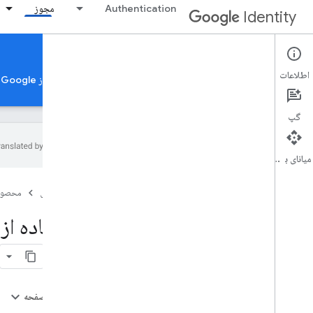
Authentication
مجوز
Identity
Authorization
اطلاعات
مجوز حساب Google
تأیید برنامه برای استفاده از APIهای مجوز Google
گپ
میانای برنامه‌سازی کاربردی
مجوز حساب Google
صفحه اصلی
محصول
نمای کلی
هویت متقابل مشتری
استفاده از OAuth 2
دامنه های OAuth 2
0
.
سیاست های OAuth 2
0
.
ملاحظات مجوز براساس نوع برنامه
در این صفحه
برای برنامه های وب سمت سرور