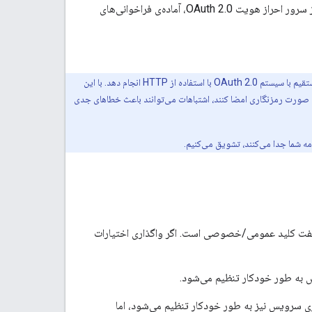
سپس، برنامه شما با استفاده از اعتبارنامه‌های حساب سرویس، برای درخواست یک توکن دسترسی از سرور احراز هویت OAuth 2.0، آماده‌ی فراخوانی‌های
برنامه شما می‌تواند این وظایف را یا با استفاده از کتابخانه کلاینت APIهای گوگل برای زبان شما، یا با تعامل مستقیم با سیستم OAuth 2.0 با استفاده از HTTP انجام دهد. با این
هویت سرور به سرور مستلزم آن است که برنامه‌ها توکن‌های وب JSON (JWT) را ایجاد و به صورت رمزنگاری امضا کنند، اشتباهات می‌توانند باعث خطاهای جدی
فت کلید عمومی/خصوصی است. اگر واگذاری اختیارات
 پروژه، یک حساب کاربری سرویس نیز به طور خودکار تنظیم می‌شود، اما