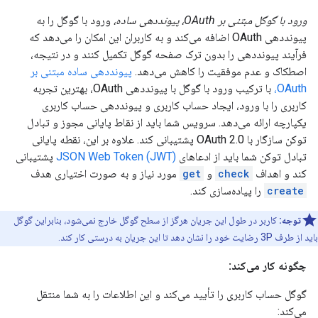
ورود با گوگل مبتنی بر OAuth، پیونددهی ساده،
ورود با گوگل را به
پیونددهی OAuth اضافه می‌کند و به کاربران این امکان را می‌دهد که
فرآیند پیونددهی را بدون ترک صفحه گوگل تکمیل کنند و در نتیجه،
اصطکاک و عدم موفقیت را کاهش می‌دهد.
پیونددهی ساده مبتنی بر
OAuth،
با ترکیب ورود با گوگل با پیونددهی OAuth، بهترین تجربه
کاربری را با ورود، ایجاد حساب کاربری و پیونددهی حساب کاربری
یکپارچه ارائه می‌دهد. سرویس شما باید از نقاط پایانی مجوز و تبادل
توکن سازگار با OAuth 2.0 پشتیبانی کند. علاوه بر این، نقطه پایانی
تبادل توکن شما باید از ادعاهای
JSON Web Token (JWT)
پشتیبانی
کند و اهداف
check
و
get
مورد نیاز و به صورت اختیاری هدف
create
را پیاده‌سازی کند.
توجه:
کاربر در طول این جریان هرگز از سطح گوگل خارج نمی‌شود، بنابراین گوگل
باید از طرف 3P رضایت خود را نشان دهد تا این جریان به درستی کار کند.
چگونه کار می‌کند:
گوگل حساب کاربری را تأیید می‌کند و این اطلاعات را به شما منتقل
می‌کند: