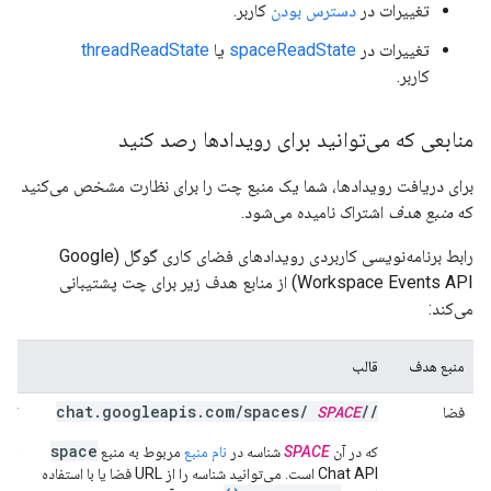
تغییرات در
دسترس بودن
کاربر.
تغییرات در
spaceReadState
یا
threadReadState
کاربر.
منابعی که می‌توانید برای رویدادها رصد کنید
برای دریافت رویدادها، شما یک منبع چت را برای نظارت مشخص می‌کنید
که
منبع هدف
اشتراک نامیده می‌شود.
رابط برنامه‌نویسی کاربردی رویدادهای فضای کاری گوگل (Google
Workspace Events API) از منابع هدف زیر برای چت پشتیبانی
می‌کند:
منبع هدف
قالب
محد
SPACE
//chat.googleapis.com/spaces/
فضا
کارب
برنا
space
که در آن
SPACE
شناسه در
نام منبع
مربوط به منبع
اشتر
Chat API است. می‌توانید شناسه را از URL فضا یا با استفاده
می‌ک