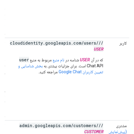
خود 
است
احرا
پشتی
//cloudidentity.googleapis.com/users/
کاربر
این
USER
روی
به ک
user
که در آن
USER
شناسه در
نام منبع
مربوط به منبع
اشتر
Chat API است. برای جزئیات بیشتر، به
بخش شناسایی و
کرد
تعیین کاربران Google Chat
مراجعه کنید.
دریا
یک ک
نمی‌
سایر
اشتر
کند
هوی
پشتی
//admin.googleapis.com/customers/
مشتری
این 
CUSTOMER
(پیش‌نمایش
روی