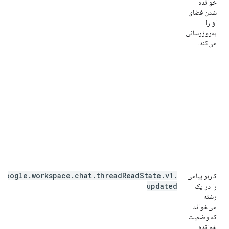
خوانده
شدن فضای
او را
به‌روزرسانی
می‌کند.
google
.
workspace
.
chat
.
thread
Read
State
.
v1
.
کاربر پیامی
updated
را در یک
رشته
می‌خواند
که وضعیت
خوانده