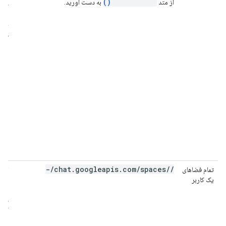
spaces.list()
از متد
به دست آورید.
حسا
عضو
باشد
می‌ک
//chat.googleapis.com/spaces/-
تمام فضاهای
این
یک کاربر
روی
به ف
دریا
کارب
gle