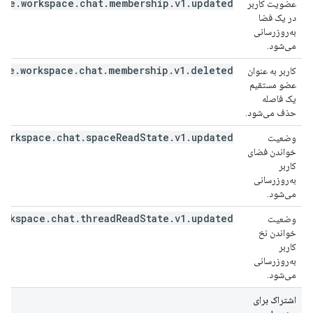
gle.workspace.chat.membership.v1.updated
عضویت کاربر
در یک فضا
به‌روزرسانی
می‌شود.
gle.workspace.chat.membership.v1.deleted
کاربر به عنوان
عضو مستقیم
یک فاصله
حذف می‌شود.
workspace.chat.spaceReadState.v1.updated
وضعیت
خواندن فضای
کاربر
به‌روزرسانی
می‌شود.
orkspace.chat.threadReadState.v1.updated
وضعیت
خواندن نخ
کاربر
به‌روزرسانی
می‌شود.
اشتراک برای