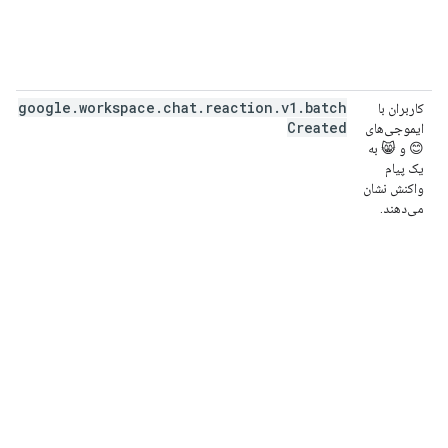
google
.
workspace
.
chat
.
reaction
.
v1
.
batch
کاربران با
Created
ایموجی‌های
😊 و 😸 به
یک پیام
واکنش نشان
می‌دهند.