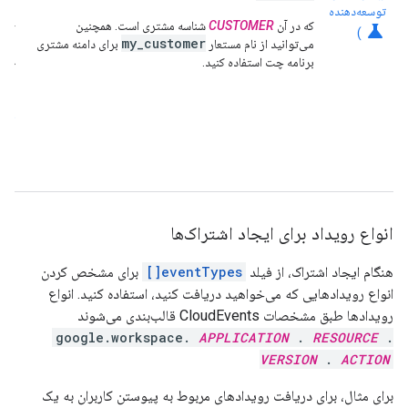
توسعه‌دهنده
به ه
که در آن
CUSTOMER
شناسه مشتری است. همچنین
science
کارب
)
my_customer
می‌توانید از نام مستعار
برای دامنه مشتری
مدی
برنامه چت استفاده کنید.
توس
مشت
می‌
احر
برنا
مدی
می‌ک
انواع رویداد برای ایجاد اشتراک‌ها
هنگام ایجاد اشتراک، از فیلد
eventTypes[]
برای مشخص کردن
انواع رویدادهایی که می‌خواهید دریافت کنید، استفاده کنید. انواع
رویدادها طبق مشخصات CloudEvents قالب‌بندی می‌شوند
google.workspace.
APPLICATION
.
RESOURCE
.
VERSION
.
ACTION
برای مثال، برای دریافت رویدادهای مربوط به پیوستن کاربران به یک