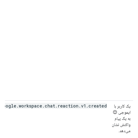
google
.
workspace
.
chat
.
reaction
.
v1
.
created
یک کاربر با
ایموجی 😊
به یک پیام
واکنش نشان
می‌دهد.