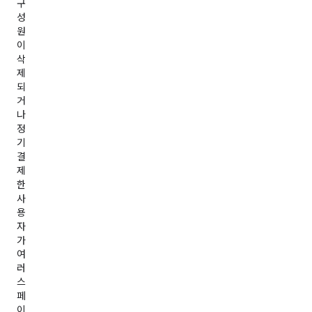
구
성
원
이
삭
제
되
거
나
정
기
결
제
한
사
용
자
가
여
러
스
페
이