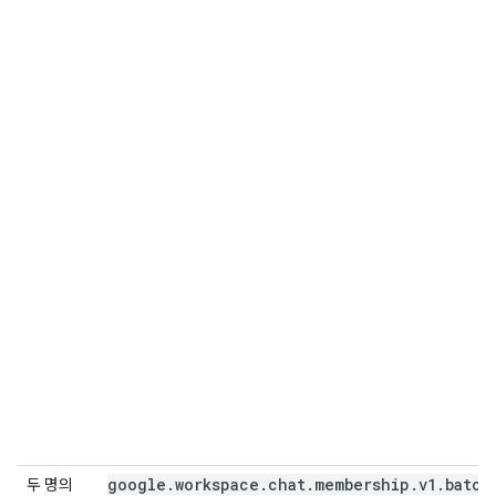
google
.
workspace
.
chat
.
membership
.
v1
.
batch
두 명의