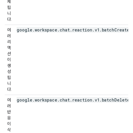
제
됩
니
다.
google.workspace.chat.reaction.v1.batchCreated
여
러
리
액
션
이
생
성
됩
니
다.
google.workspace.chat.reaction.v1.batchDeleted
여
러
반
응
이
삭