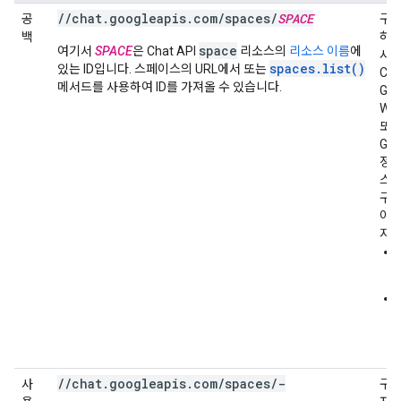
//chat.googleapis.com/spaces/
SPACE
공
구독
백
하는
space
여기서
SPACE
은 Chat API
리소스의
리소스 이름
에
사용
spaces.list()
있는 ID입니다. 스페이스의 URL에서 또는
Ch
메서드를 사용하여 ID를 가져올 수 있습니다.
Goo
Wor
또
Goo
정을
스
구
야 
지원
//chat.googleapis.com/spaces/-
사
구독