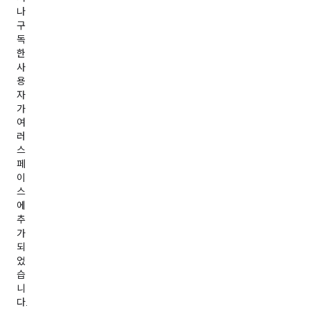
나
구
독
한
사
용
자
가
여
러
스
페
이
스
에
추
가
되
었
습
니
다.