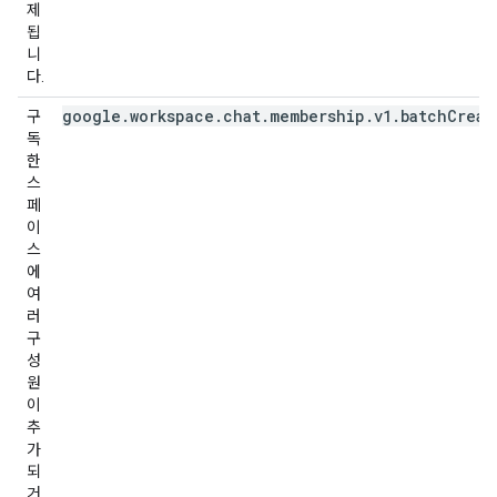
제
됩
니
다.
google.workspace.chat.membership.v1.batchCreat
구
독
한
스
페
이
스
에
여
러
구
성
원
이
추
가
되
거