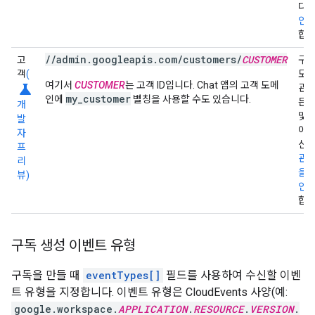
다.
인
합니
//admin.googleapis.com/customers/
CUSTOMER
고
구독
객
(
도
여기서
CUSTOMER
는 고객 ID입니다. Chat 앱의 고객 도메
science
관리
my_customer
인에
별칭을 사용할 수도 있습니다.
든 
개
및 
발
이벤
자
신합
프
관리
리
을 
뷰)
인
합니
구독 생성 이벤트 유형
구독을 만들 때
eventTypes[]
필드를 사용하여 수신할 이벤
트 유형을 지정합니다. 이벤트 유형은 CloudEvents 사양(예:
google.workspace.
APPLICATION
.
RESOURCE
.
VERSION
.