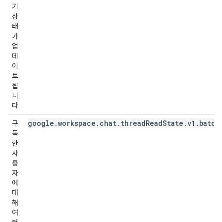
기
상
태
가
업
데
이
트
됩
니
다.
google.workspace.chat.threadReadState.v1.batch
구
독
한
사
용
자
에
대
해
여