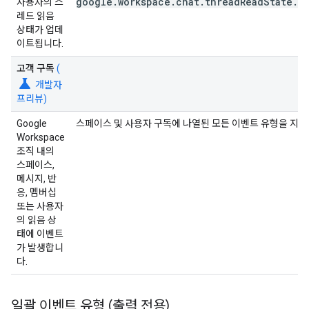
google.workspace.chat.threadReadState.v
사용자의 스
레드 읽음
상태가 업데
이트됩니다.
고객 구독
(
science
개발자
프리뷰)
Google
스페이스 및 사용자 구독에 나열된 모든 이벤트 유형을 지원
Workspace
조직 내의
스페이스,
메시지, 반
응, 멤버십
또는 사용자
의 읽음 상
태에 이벤트
가 발생합니
다.
일괄 이벤트 유형 (출력 전용)