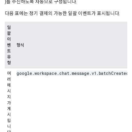
)를 수신하도록 자동으로 구성됩니다.
다음 표에는 정기 결제의 가능한 일괄 이벤트가 표시됩니다.
일
괄
이
벤
형식
트
유
형
google.workspace.chat.message.v1.batchCreated
여
러
메
시
지
가
게
시
됩
니