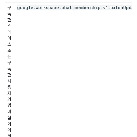
google.workspace.chat.membership.v1.batchUpdat
구
독
한
스
페
이
스
또
는
구
독
한
사
용
자
의
멤
버
십
이
여
러