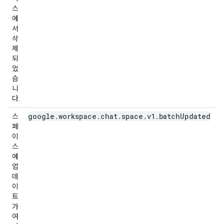
스
에
서
삭
제
되
었
습
니
다.
google.workspace.chat.space.v1.batchUpdated
스
페
이
스
에
업
데
이
트
가
여