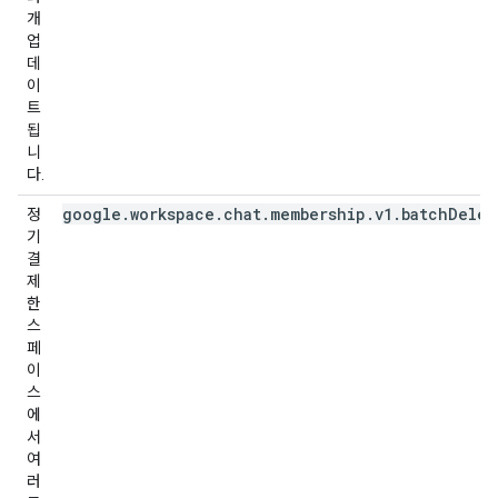
개
업
데
이
트
됩
니
다.
google.workspace.chat.membership.v1.batchDelet
정
기
결
제
한
스
페
이
스
에
서
여
러