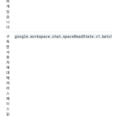
러
개
있
습
니
다.
google.workspace.chat.spaceReadState.v1.batchU
구
독
한
사
용
자
에
대
해
여
러
스
페
이
스
읽