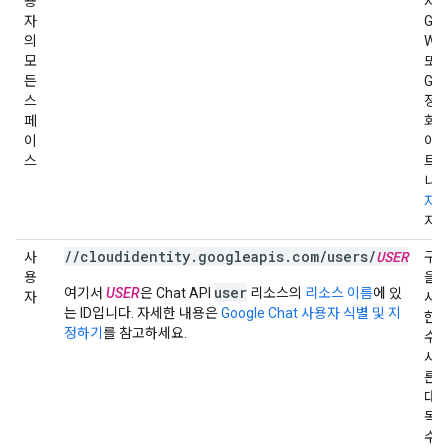
용
자
자
Goo
의
Wor
모
또
든
Goo
스
정을
페
회원
이
이스
스
트만
니다
자 
지원
//cloudidentity.googleapis.com/users/
USER
사
구독
용
을 
user
여기서
USER
은 Chat API
리소스의
리소스 이름
에 있
자
사용
는 ID입니다. 자세한 내용은
Google Chat 사용자 식별 및 지
한 
정하기
를 참고하세요.
수신
사용
른 
대신
독을
수 