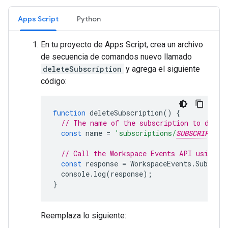
Apps Script
Python
En tu proyecto de Apps Script, crea un archivo
de secuencia de comandos nuevo llamado
deleteSubscription
y agrega el siguiente
código:
function
deleteSubscription
()
{
// The name of the subscription to delet
const
name
=
'subscriptions/
SUBSCRIPTION
// Call the Workspace Events API using t
const
response
=
WorkspaceEvents
.
Subscrip
console
.
log
(
response
);
}
Reemplaza lo siguiente: