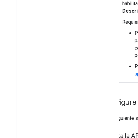
habilit
Descri
Requier
P
p
c
p
P
a
Configura
En la siguiente 
Habilita la 