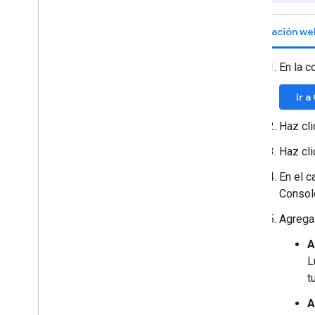
Aplicación we
En la 
Ir a
Haz cl
Haz cl
En el 
Consol
Agrega 
A
L
t
A