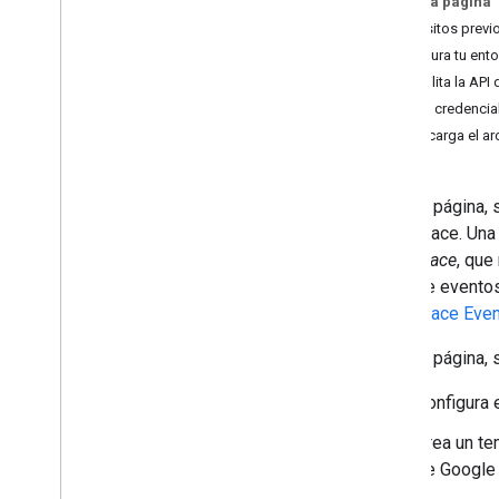
En esta página
Descripción general
Requisitos previ
Configura el consentimiento de OAuth
Configura tu ent
Crear credenciales de acceso
Habilita la AP
Crea credencia
Configura servidores de MCP
Descarga el ar
Configura servidores de MCP de
Google Workspace
Permite que los agentes de IA
En esta página,
realicen búsquedas en Google
Workspace
Workspace. Una 
Configura la seguridad para los
Workspace
, que
servidores de MCP
tipos de evento
Workspace Even
Compila con IA
Descripción general
En esta página, 
Usa modelos de lenguaje grandes
(LLM)
Configura e
Crea un te
Administrar el acceso y el uso
de Google
Administra credenciales para API