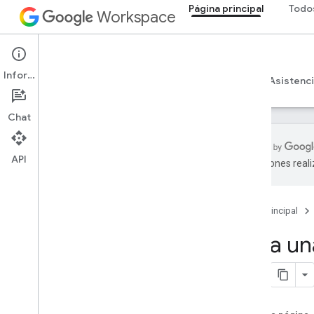
Página principal
Todo
Workspace
Página principal
Información
Descripción general
Explorador
Guías
Asistenc
Chat
API
traducciones real
Comenzar
Descripción general
Página principal
Cómo crear un proyecto de Google
Cloud
Crea un
Habilite las API de Google Workspace
Instala las herramientas para
desarrolladores
Configura la autenticación