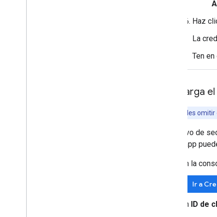
A
Haz cl
La cred
Ten en 
Descarga el 
Nota:
Puedes omitir 
El archivo de se
que tu app pued
En la cons
Ir a Cr
En
ID de c