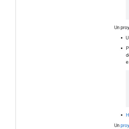
Elige permisos
Crear una suscripción
Cómo obtener detalles sobre una
suscripción
Un proy
Enumerar suscripciones
Cómo actualizar o renovar una
U
suscripción
Resuelve errores y reactiva una
P
suscripción
d
Cómo borrar una suscripción
e
Pruébalo: Observa eventos de Google
Meet con Python
Referencia de la API
Límites &cuotas
Notas de la versión
H
Un
pro