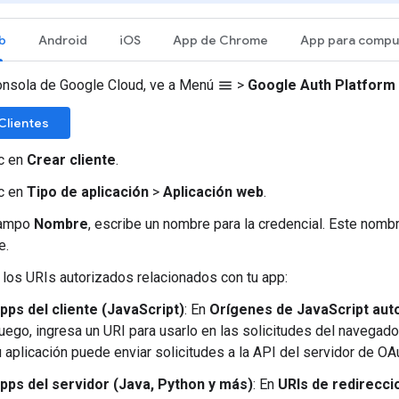
b
Android
iOS
App de Chrome
consola de Google Cloud, ve a Menú
>
Google Auth Platform
menu
 Clientes
ic en
Crear cliente
.
ic en
Tipo de aplicación
>
Aplicación web
.
campo
Nombre
, escribe un nombre para la credencial. Este nom
e.
los URIs autorizados relacionados con tu app:
pps del cliente (JavaScript)
: En
Orígenes de JavaScript aut
uego, ingresa un URI para usarlo en las solicitudes del navegado
u aplicación puede enviar solicitudes a la API del servidor de OAu
pps del servidor (Java, Python y más)
: En
URIs de redirecc