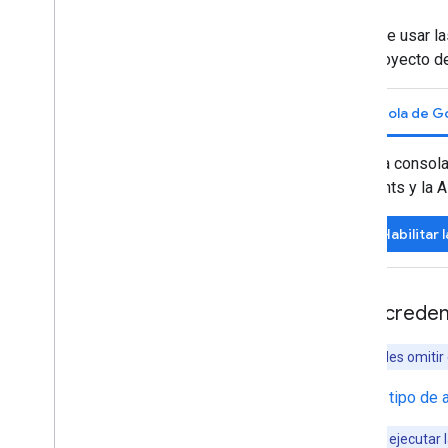
Antes de usar l
solo proyecto d
En la consol
Events y la 
Habilitar 
Crea credenc
Nota:
Puedes omitir 
Elige el
tipo de 
Nota:
Para ejecutar l