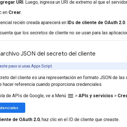
gregar URI
. Luego, ingresa un URI de extremo al que el servid
ic en
Crear
.
encial recién creada aparecerá en
IDs de cliente de OAuth 2.0
.
cuenta que los secretos de cliente no se usan para las aplicaci
archivo JSON del secreto del cliente
este paso si usas Apps Script.
creto del cliente es una representación en formato JSON de las 
e hacer referencia cuando proporciona credenciales.
menu
ola de APIs de Google, ve a Menú
>
APIs y servicios
>
Cre
edenciales
liente de OAuth 2.0
, haz clic en el ID de cliente que creaste.