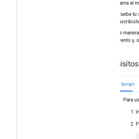
Cómo ver y desactivar las API
Llama al 
Supervisa las métricas de las API
Prueba tu 
Ver y editar límites de cuota
suscribist
Compila un servicio de claves de
De manera 
encriptación
evento y, 
Descripción general
Configura tu servicio
Encriptar &desencriptar datos
Requisitos
Referencia de la API
Administra archivos con
Apps Script
encriptación del cliente
Usa la API de Drive
Para us
Archivos de importación masiva
I
Suscríbete a los eventos de Google
Workspace
P
Descripción general
Tipos de eventos