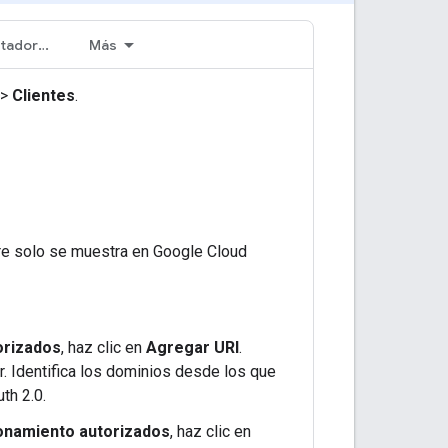
App para computadoras
Más
>
Clientes
.
bre solo se muestra en Google Cloud
orizados
, haz clic en
Agregar URI
.
r. Identifica los dominios desde los que
th 2.0.
ionamiento autorizados
, haz clic en