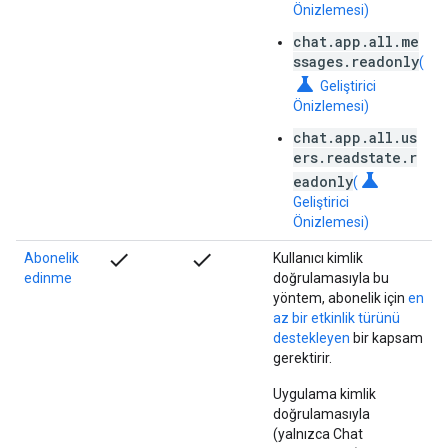
Önizlemesi)
chat.app.all.me
ssages.readonly
(
science
Geliştirici
Önizlemesi)
chat.app.all.us
ers.readstate.r
science
eadonly
(
Geliştirici
Önizlemesi)
check
check
Abonelik
Kullanıcı kimlik
edinme
doğrulamasıyla bu
yöntem, abonelik için
en
az bir etkinlik türünü
destekleyen
bir kapsam
gerektirir.
Uygulama kimlik
doğrulamasıyla
(yalnızca Chat