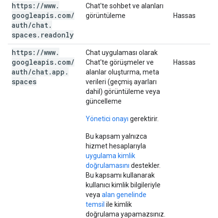
https:
/
/
www
.
Chat'te sohbet ve alanları
googleapis
.
com
/
görüntüleme
Hassas
auth
/
chat
.
spaces
.
readonly
https:
/
/
www
.
Chat uygulaması olarak
googleapis
.
com
/
Chat'te görüşmeler ve
Hassas
auth
/
chat
.
app
.
alanlar oluşturma, meta
spaces
verileri (geçmiş ayarları
dahil) görüntüleme veya
güncelleme
Yönetici onayı
gerektirir.
Bu kapsam yalnızca
hizmet hesaplarıyla
uygulama kimlik
doğrulamasını
destekler.
Bu kapsamı kullanarak
kullanıcı kimlik bilgileriyle
veya
alan genelinde
temsil
ile kimlik
doğrulama yapamazsınız.