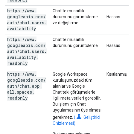
https:
/
/
www
.
Chat'te müsaitlik
googleapis
.
com
/
durumunu görüntüleme
Hassas
auth
/
chat
.
users
.
ve değiştirme
availability
https:
/
/
www
.
Chat'te müsaitlik
googleapis
.
com
/
durumunu görüntüleme
Hassas
auth
/
chat
.
users
.
availability
.
readonly
https:
/
/
www
.
Google Workspace
Kısıtlanmış
googleapis
.
com
/
kuruluşunuzdaki tüm
auth
/
chat
.
app
.
alanlar ve Google
all
.
spaces
.
Chat'teki görüşmelerle
readonly
ilgili meta verileri görebilir.
Bu işlem için Chat
uygulamasının üye olması
science
gerekmez.
(
Geliştirici
Önizlemesi)