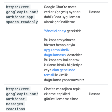
https:
/
/
www
.
Google Chat'te meta
googleapis
.
com
/
verileri (geçmiş ayarları
Hassas
auth
/
chat
.
app
.
dahil) Chat uygulaması
spaces
.
readonly
olarak görüntüleme
Yönetici onayı
gerektirir.
Bu kapsam yalnızca
hizmet hesaplarıyla
uygulama kimlik
doğrulamasını
destekler.
Bu kapsamı kullanarak
kullanıcı kimlik bilgileriyle
veya
alan genelinde
temsil
ile kimlik
doğrulama yapamazsınız.
https:
/
/
www
.
Chat'te mesajlara tepki
googleapis
.
com
/
ekleme, tepkileri
Hassas
auth
/
chat
.
görüntüleme ve silme
messages
.
reactions