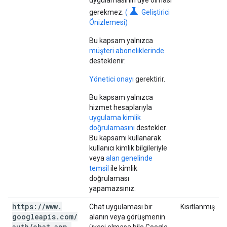
uygulamasının üye olması
science
gerekmez.
(
Geliştirici
Önizlemesi)
Bu kapsam yalnızca
müşteri aboneliklerinde
desteklenir.
Yönetici onayı
gerektirir.
Bu kapsam yalnızca
hizmet hesaplarıyla
uygulama kimlik
doğrulamasını
destekler.
Bu kapsamı kullanarak
kullanıcı kimlik bilgileriyle
veya
alan genelinde
temsil
ile kimlik
doğrulaması
yapamazsınız.
https:
/
/
www
.
Chat uygulaması bir
Kısıtlanmış
googleapis
.
com
/
alanın veya görüşmenin
auth
/
chat
.
app
.