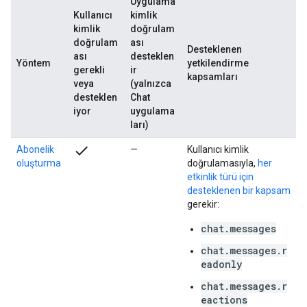
Uygulama
Kullanıcı
kimlik
kimlik
doğrulam
doğrulam
ası
Desteklenen
ası
desteklen
Yöntem
yetkilendirme
gerekli
ir
kapsamları
veya
(yalnızca
desteklen
Chat
iyor
uygulama
ları)
check
Abonelik
—
Kullanıcı kimlik
oluşturma
doğrulamasıyla,
her
etkinlik türü için
desteklenen bir kapsam
gerekir:
chat.messages
chat.messages.r
eadonly
chat.messages.r
eactions