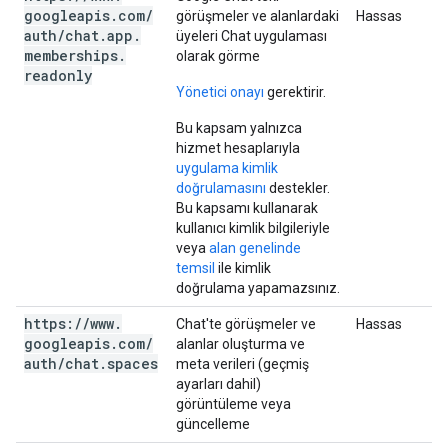
googleapis
.
com
/
görüşmeler ve alanlardaki
Hassas
auth
/
chat
.
app
.
üyeleri Chat uygulaması
memberships
.
olarak görme
readonly
Yönetici onayı
gerektirir.
Bu kapsam yalnızca
hizmet hesaplarıyla
uygulama kimlik
doğrulamasını
destekler.
Bu kapsamı kullanarak
kullanıcı kimlik bilgileriyle
veya
alan genelinde
temsil
ile kimlik
doğrulama yapamazsınız.
https:
/
/
www
.
Chat'te görüşmeler ve
Hassas
googleapis
.
com
/
alanlar oluşturma ve
auth
/
chat
.
spaces
meta verileri (geçmiş
ayarları dahil)
görüntüleme veya
güncelleme