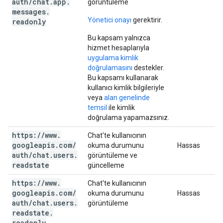
auth
/
chat
.
app
.
görüntüleme
messages
.
Yönetici onayı
gerektirir.
readonly
Bu kapsam yalnızca
hizmet hesaplarıyla
uygulama kimlik
doğrulamasını
destekler.
Bu kapsamı kullanarak
kullanıcı kimlik bilgileriyle
veya
alan genelinde
temsil
ile kimlik
doğrulama yapamazsınız.
https:
/
/
www
.
Chat'te kullanıcının
googleapis
.
com
/
okuma durumunu
Hassas
auth
/
chat
.
users
.
görüntüleme ve
readstate
güncelleme
https:
/
/
www
.
Chat'te kullanıcının
googleapis
.
com
/
okuma durumunu
Hassas
auth
/
chat
.
users
.
görüntüleme
readstate
.
readonly