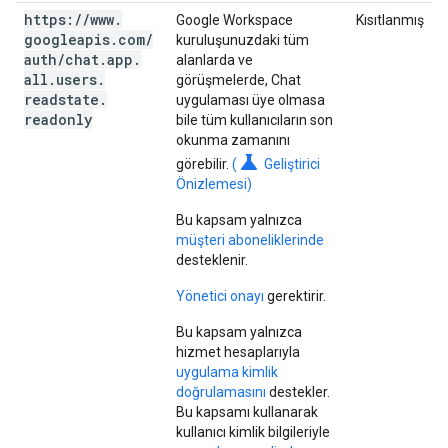
https:
/
/
www
.
Google Workspace
Kısıtlanmış
googleapis
.
com
/
kuruluşunuzdaki tüm
auth
/
chat
.
app
.
alanlarda ve
all
.
users
.
görüşmelerde, Chat
readstate
.
uygulaması üye olmasa
readonly
bile tüm kullanıcıların son
okunma zamanını
science
görebilir.
(
Geliştirici
Önizlemesi)
Bu kapsam yalnızca
müşteri aboneliklerinde
desteklenir.
Yönetici onayı
gerektirir.
Bu kapsam yalnızca
hizmet hesaplarıyla
uygulama kimlik
doğrulamasını
destekler.
Bu kapsamı kullanarak
kullanıcı kimlik bilgileriyle