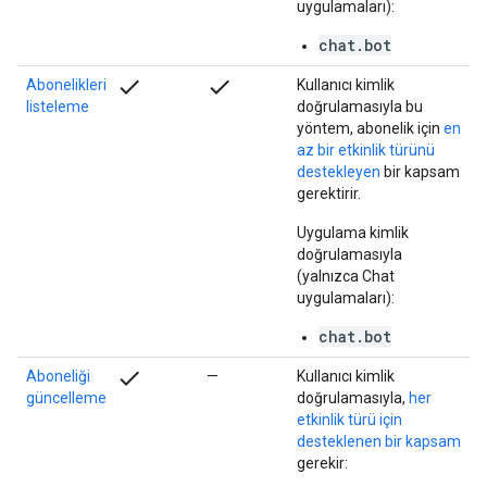
uygulamaları):
chat.bot
check
check
Abonelikleri
Kullanıcı kimlik
listeleme
doğrulamasıyla bu
yöntem, abonelik için
en
az bir etkinlik türünü
destekleyen
bir kapsam
gerektirir.
Uygulama kimlik
doğrulamasıyla
(yalnızca Chat
uygulamaları):
chat.bot
check
Aboneliği
—
Kullanıcı kimlik
güncelleme
doğrulamasıyla,
her
etkinlik türü için
desteklenen bir kapsam
gerekir: