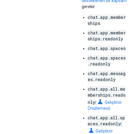
desteklenen bir kapsam
gerekir:
chat.app.member
ships
chat.app.member
ships.readonly
chat.app.spaces
chat.app.spaces
.readonly
chat.app.messag
es.readonly
chat.app.all.me
mberships.reado
science
nly
(
Geliştirici
Önizlemesi)
chat.app.all.sp
aces.readonly
(
science
Geliştirici