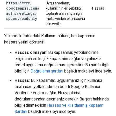
https:
/
/
www
.
Uygulamaların,
googleapis
.
com
/
kullanıcının erişebildiği
Hassas
auth
/
meetings
.
toplantı alanlarıyla ilgili
space
.
readonly
meta verileri okumasına
izin verilir.
Yukarıdaki tablodaki Kullanım sütunu, her kapsamın
hassasiyetini gösterir:
Hassas olmayan
: Bu kapsamlar, yetkilendirme
erişiminin en küçük kapsamını sağlar ve yalnızca
temel uygulama doğrulaması gerektirir. Bu şartla ilgili
bilgi için
Doğrulama şartları
başlıklı makaleyi inceleyin.
Hassas
: Bu kapsamlar, uygulamanız için kullanıcı
tarafından yetkilendirilen belirli Google Kullanıcı
Verilerine erişim sağlar. Ek uygulama
doğrulamasından geçmeniz gerekir. Bu şart hakkında
bilgi edinmek için
Hassas ve Kısıtlanmış Kapsam
Şartları
başlıklı makaleyi inceleyin.