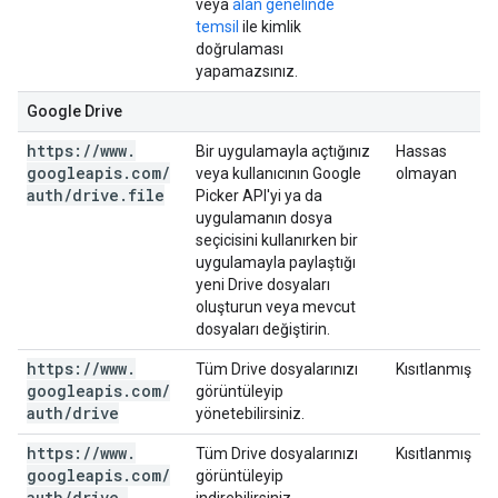
veya
alan genelinde
temsil
ile kimlik
doğrulaması
yapamazsınız.
Google Drive
https:
/
/
www
.
Bir uygulamayla açtığınız
Hassas
googleapis
.
com
/
veya kullanıcının Google
olmayan
auth
/
drive
.
file
Picker API'yi ya da
uygulamanın dosya
seçicisini kullanırken bir
uygulamayla paylaştığı
yeni Drive dosyaları
oluşturun veya mevcut
dosyaları değiştirin.
https:
/
/
www
.
Tüm Drive dosyalarınızı
Kısıtlanmış
googleapis
.
com
/
görüntüleyip
auth
/
drive
yönetebilirsiniz.
https:
/
/
www
.
Tüm Drive dosyalarınızı
Kısıtlanmış
googleapis
.
com
/
görüntüleyip
auth
/
drive
.