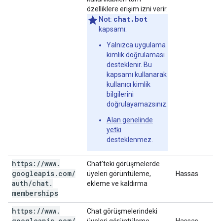
özelliklere erişim izni verir.
chat.bot
Not:
kapsamı:
Yalnızca uygulama
kimlik doğrulaması
desteklenir. Bu
kapsamı kullanarak
kullanıcı kimlik
bilgilerini
doğrulayamazsınız.
Alan genelinde
yetki
desteklenmez.
https:
/
/
www
.
Chat'teki görüşmelerde
googleapis
.
com
/
üyeleri görüntüleme,
Hassas
auth
/
chat
.
ekleme ve kaldırma
memberships
https:
/
/
www
.
Chat görüşmelerindeki
googleapis
.
com
/