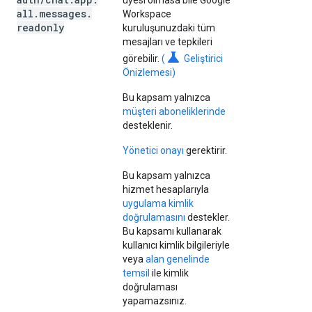
üyesi olmasa bile Google
all
.
messages
.
Workspace
readonly
kuruluşunuzdaki tüm
mesajları ve tepkileri
science
görebilir.
(
Geliştirici
Önizlemesi)
Bu kapsam yalnızca
müşteri aboneliklerinde
desteklenir.
Yönetici onayı
gerektirir.
Bu kapsam yalnızca
hizmet hesaplarıyla
uygulama kimlik
doğrulamasını
destekler.
Bu kapsamı kullanarak
kullanıcı kimlik bilgileriyle
veya
alan genelinde
temsil
ile kimlik
doğrulaması
yapamazsınız.