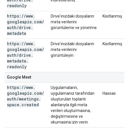
indirebilirsiniz.
readonly
https:
/
/
www
.
Drive'ınızdaki dosyaların
Kısıtlanmış
googleapis
.
com
/
meta verilerini
auth
/
drive
.
görüntüleme ve yönetme
metadata
https:
/
/
www
.
Drive'ınızdaki dosyaların
Kısıtlanmış
googleapis
.
com
/
meta verilerini
auth
/
drive
.
görüntüleyin.
metadata
.
readonly
Google Meet
https:
/
/
www
.
Uygulamaların,
googleapis
.
com
/
uygulamanız tarafından
Hassas
auth
/
meetings
.
oluşturulan toplantı
space
.
created
alanlarıyla ilgili meta
verileri oluşturmasına,
değiştirmesine ve
okumasına izin verin.