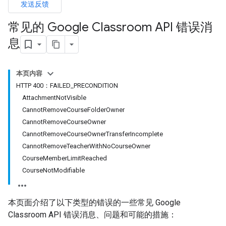
发送反馈
常见的 Google Classroom API 错误消
息
本页内容
HTTP 400：FAILED_PRECONDITION
AttachmentNotVisible
CannotRemoveCourseFolderOwner
CannotRemoveCourseOwner
CannotRemoveCourseOwnerTransferIncomplete
CannotRemoveTeacherWithNoCourseOwner
CourseMemberLimitReached
CourseNotModifiable
本页面介绍了以下类型的错误的一些常见 Google
Classroom API 错误消息、问题和可能的措施：