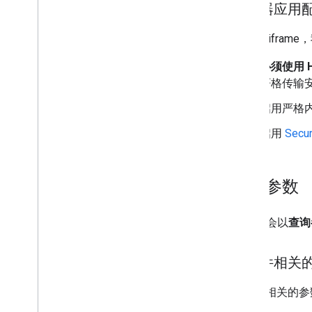
服务器应用
审核流程
操作指南
为保护 ifra
插件要求
课程作业
必须使用 H
“课堂分享”按钮
严格传输
适用于学生信息系统的 One
Roster
启用严格内容
Classroom API
启用
Secu
课程
课程作业
学习目标
查询参数
成绩
名单和监护人
iframe 会以
查询
状态更改
问题排查
与附件相关
与附件相关的参