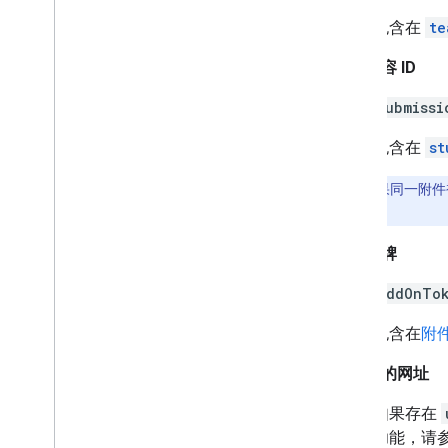
包含在
te
提交内容 ID
submissi
包含在
st
注意
：
如果同一附件
复制的内容
。
插件令牌
addOnTo
包含在
附件
要升级的网址
如果存在
功能，请