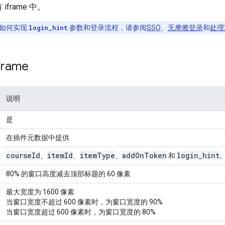
iframe 中。
如何实现
login_hint
参数和登录流程，请参阅
SSO
、
无摩擦登录
和
处理
rame
说明
是
在插件元数据中提供
course
Id
item
Id
item
Type
add
On
Token
login
_
hint
、
、
、
和
80% 的窗口高度减去顶部标题的 60 像素
最大宽度为 1600 像素
当窗口宽度不超过 600 像素时，为窗口宽度的 90%
当窗口宽度超过 600 像素时，为窗口宽度的 80%