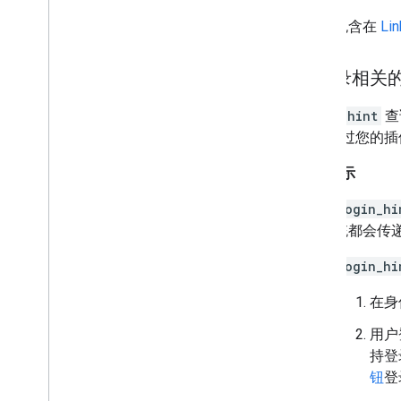
包含在
Lin
与登录相关
login_hint
查
前使用过您的插
登录提示
login_hi
统都会传
login_hi
在身
用户
持登
钮
登