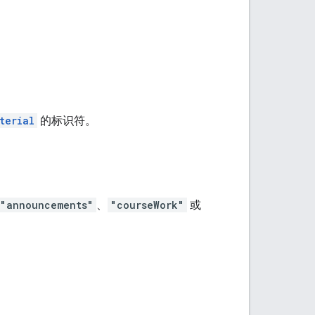
terial
的标识符。
"announcements"
、
"courseWork"
或