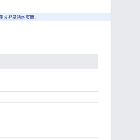
重复登录演练
页面。
。