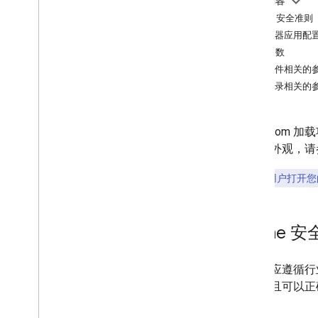
本页内容
最佳实践
iframe 安全准则
服务器应用配
集成路径
查询参数
课堂插件
与附件相关的
简介
与登录相关的
开始使用
开发者指南
概览
Classroom
Cloud 项目配置
用途和外观，请
iframe 和查询参数详情
在新标签页中打开内容
要点
：
当用户打开您
通过 SSO 实现流畅登录
与附件互动
处理复制的内容
iframe 
将链接升级为插件附件
在 Google 课堂以外创建附件
开发者应遵循行业
为弃用第三方 Cookie 做好准备
据，并且可以正
关闭或关闭插件
已知问题