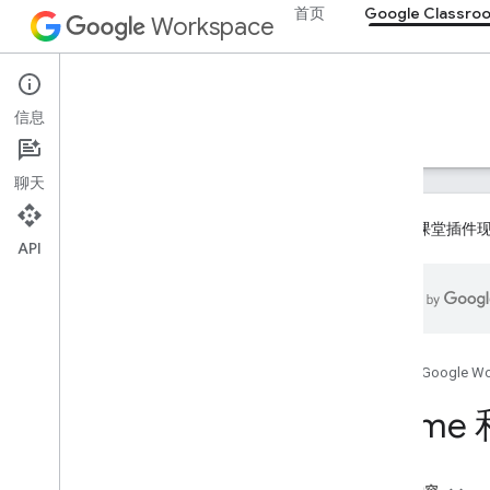
首页
Google Classro
Workspace
Google Classroom
信息
概览
指南
参考文档
支持
聊天
Google 课堂
API
概览
集成路径
与 Google 合作
路线图和预览版功能
首页
Google W
ifra
开始使用
主要概念
初始配置