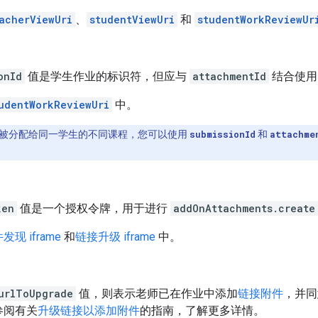
acherViewUri
、
studentViewUri
和
studentWorkReviewUr
onId
值是学生作业的标识符，但应与
attachmentId
结合使用
udentWorkReviewUri
中。
被分配给同一学生的不同课程，您可以使用
submissionId
和
attachme
ken
值是一个授权令牌，用于进行
addOnAttachments.create
发现 iframe
和
链接升级 iframe
中。
urlToUpgrade
值，则表示老师已在作业中添加
链接附件
，并同
参阅有关
升级链接以添加附件
的指南，了解更多详情。