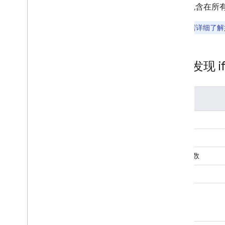
包含在所有 
注意
：
如需详细了解
附件发现 if
维度
必需
URI
查询参数
高度
宽度