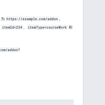
I 为
https://example.com/addon
。
，
itemId=234
、
itemType=courseWork
和
com/addon?
。