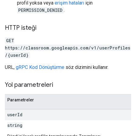
profil yoksa veya
erişim hataları
için
PERMISSION_DENIED
.
HTTP isteği
GET
https://classroom.googleapis.com/v1/userProfiles
/{userId}
URL,
gRPC Kod Dönüştürme
söz dizimini kullanır.
Yol parametreleri
Parametreler
user
Id
string