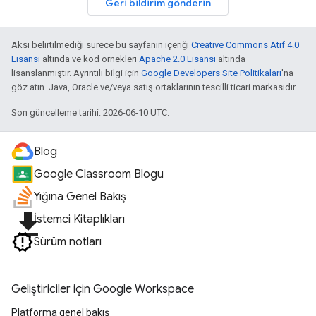
Geri bildirim gönderin
Aksi belirtilmediği sürece bu sayfanın içeriği
Creative Commons Atıf 4.0
Lisansı
altında ve kod örnekleri
Apache 2.0 Lisansı
altında
lisanslanmıştır. Ayrıntılı bilgi için
Google Developers Site Politikaları
'na
göz atın. Java, Oracle ve/veya satış ortaklarının tescilli ticari markasıdır.
Son güncelleme tarihi: 2026-06-10 UTC.
Blog
Google Classroom Blogu
Yığına Genel Bakış
file_download
İstemci Kitaplıkları
Sürüm notları
Geliştiriciler için Google Workspace
Platforma genel bakış