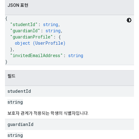
JSON 표현
{
"studentId"
: 
string
,
"guardianId"
: 
string
,
"guardianProfile"
: 
{
object (
UserProfile
)
}
,
"invitedEmailAddress"
: 
string
}
필드
student
Id
string
보호자 관계가 적용되는 학생의 식별자입니다.
guardian
Id
string