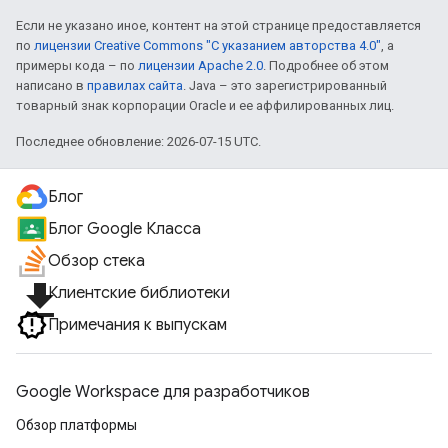
Если не указано иное, контент на этой странице предоставляется
по
лицензии Creative Commons "С указанием авторства 4.0"
, а
примеры кода – по
лицензии Apache 2.0
. Подробнее об этом
написано в
правилах сайта
. Java – это зарегистрированный
товарный знак корпорации Oracle и ее аффилированных лиц.
Последнее обновление: 2026-07-15 UTC.
Блог
Блог Google Класса
Обзор стека
file_download
Клиентские библиотеки
Примечания к выпускам
Google Workspace для разработчиков
Обзор платформы