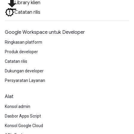
file_download
Library klien
Catatan rilis
Google Workspace untuk Developer
Ringkasan platform
Produk developer
Catatan rilis
Dukungan developer
Persyaratan Layanan
Alat
Konsol admin
Dasbor Apps Script
Konsol Google Cloud