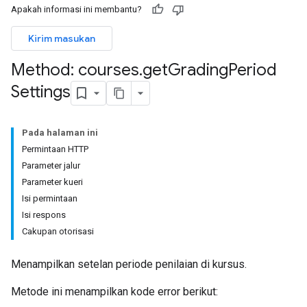
Apakah informasi ini membantu?
Kirim masukan
ntSubmissions
Method: courses
.
get
Grading
Period
Settings
Pada halaman ini
Permintaan HTTP
Parameter jalur
issions
Parameter kueri
Isi permintaan
ers
Isi respons
Cakupan otorisasi
Menampilkan setelan periode penilaian di kursus.
Metode ini menampilkan kode error berikut: