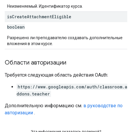
Неизменяемый. Идентификатор курса.
is
Create
Attachment
Eligible
boolean
Разрешено ли преподавателю создавать дополнительные
вложения в этом курсе.
Области авторизации
Требуется следующая область действия OAuth:
https://www.googleapis.com/auth/classroom.a
ddons.teacher
Дополнительную информацию см.
в руководстве по
авторизации
.
Эта информация оказалась полезной?