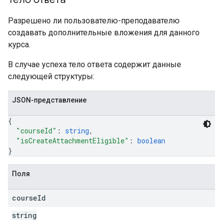
Разрешено ли пользователю-преподавателю
создавать дополнительные вложения для данного
курса.
В случае успеха тело ответа содержит данные
следующей структуры:
JSON-представление
{
"courseId"
: 
string
,
"isCreateAttachmentEligible"
: 
boolean
}
Поля
course
Id
string