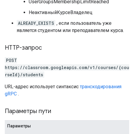
UserGroupsMembershipLimitReached
НеактивныйКурсеВладелец
ALREADY_EXISTS
, если пользователь уже
является студентом или преподавателем курса.
HTTP-запрос
POST
https://classroom.googleapis.com/v1/courses/{cou
rseId}/students
URL-адрес использует синтаксис
транскодирования
gRPC
.
Параметры пути
Параметры