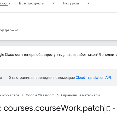
sroom
Все продукты
Ресурсы
оддержка
le Classroom теперь общедоступны для разработчиков! Дополни
Эта страница переведена с помощью
Cloud Translation API
.
e Workspace
Google Classroom
Справочные материалы
 courses
.
course
Work
.
patch