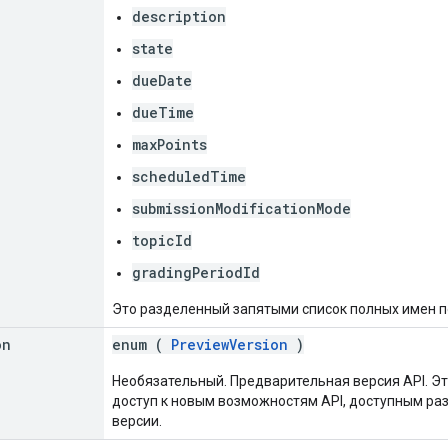
description
state
dueDate
dueTime
maxPoints
scheduledTime
submissionModificationMode
topicId
gradingPeriodId
Это разделенный запятыми список полных имен п
on
enum (
PreviewVersion
)
Необязательный. Предварительная версия API. Эт
доступ к новым возможностям API, доступным ра
версии.