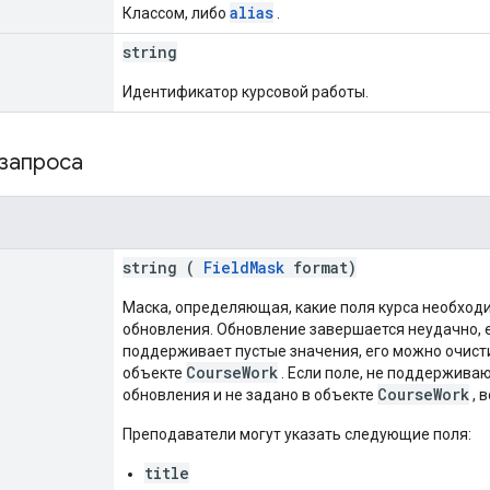
alias
Классом, либо
.
string
Идентификатор курсовой работы.
 запроса
string (
FieldMask
format)
Маска, определяющая, какие поля курса необход
обновления. Обновление завершается неудачно, е
поддерживает пустые значения, его можно очистит
CourseWork
объекте
. Если поле, не поддержива
CourseWork
обновления и не задано в объекте
, 
Преподаватели могут указать следующие поля:
title