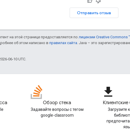
Отправить отзыв
онтент на этой странице предоставляется по
лицензии Creative Commons "
дробнее об этом написано в
правилах сайта
. Java – это зарегистрирова
026-06-10 UTC.
file_download
сса
Обзор стека
Клиентские
le
Задавайте вопросы с тегом
Загрузите 
google-classroom
библиот
предпочита
яз