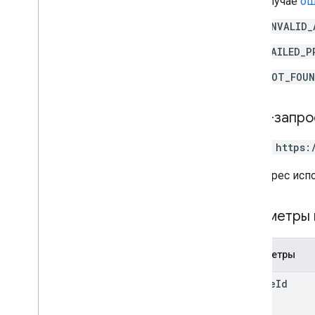
случае
ош
курсы
.
posts
.
add
On
Attachments
.
student
Submissions
INVALID_
courses
.
student
Groups
courses
.
student
Groups
.
student
Group
FAILED_P
Members
курсы
.
студенты
NOT_FOU
курсы
.
преподаватели
курсы
.
темы
HTTP-запро
приглашения
регистрации
PATCH https:
пользовательские профили
URL-адрес исп
user
Profiles
.
guardian
Invitations
user
Profiles
.
guardians
Параметры 
Тип контента
Аддонконтекст
Параметры
Assignee
Mode
КурсТипРаботы
course
Id
Date
ДискФайл