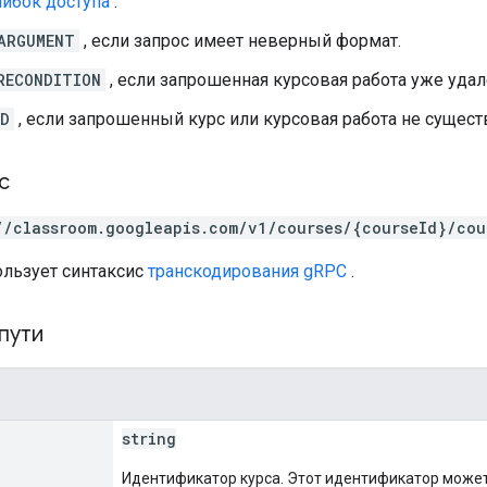
ибок доступа
.
ARGUMENT
, если запрос имеет неверный формат.
RECONDITION
, если запрошенная курсовая работа уже удал
ND
, если запрошенный курс или курсовая работа не сущест
с
//classroom.googleapis.com/v1/courses/{courseId}/cou
ользует синтаксис
транскодирования gRPC
.
пути
string
Идентификатор курса. Этот идентификатор може