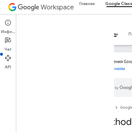
Главная
Google Clas
Workspace
Google Classroom
Информация
Обзор
Руководства
Справочные материалы
П
Чат
Дополнения Goog
API
дополнениям
.
Обзор
Ресурсы REST
курсы
курсы
.
псевдонимы
Главная
Googl
курсы
.
объявления
Method:
курсы
.
announcements
.
add
On
Attachments
курсы
.
course
Work