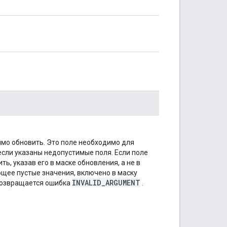
имо обновить. Это поле необходимо для
сли указаны недопустимые поля. Если поле
ь, указав его в маске обновления, а не в
ющее пустые значения, включено в маску
INVALID_ARGUMENT
возвращается ошибка
.