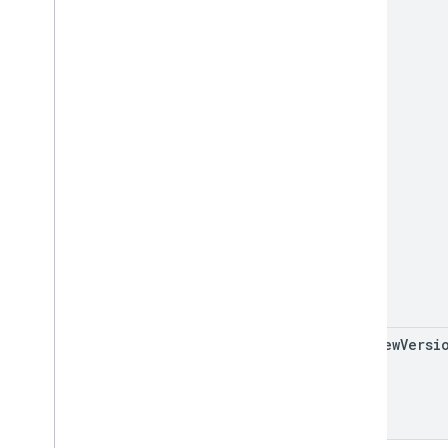
.
NET
Node
.
js
PHP
Python
Ruby
Другая ссылка
Доступ к API предварительного
просмотра
Стандартные параметры запроса
Лимиты на использование
Скачиваемые материалы
Клиентские библиотеки с
поддержкой прав
preview
Versi
пользователей
Клиентские библиотеки с
поддержкой целей обучения