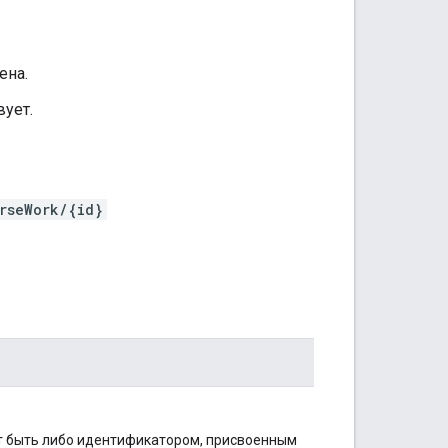
ена.
вует.
rseWork/{id}
т быть либо идентификатором, присвоенным