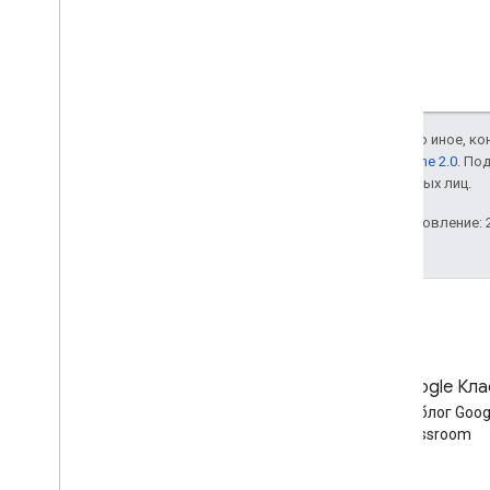
Если не указано иное, к
лицензии Apache 2.0
. По
аффилированных лиц.
Последнее обновление: 2
Блог
Блог Google Кла
Читайте блог разработчиков
Читать блог Goog
Google Workspace
Classroom