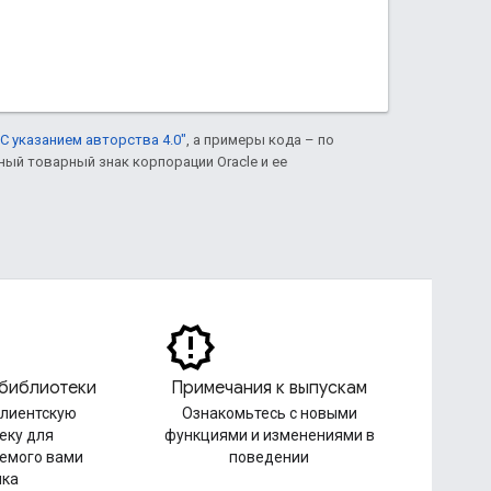
С указанием авторства 4.0"
, а примеры кода – по
нный товарный знак корпорации Oracle и ее
 библиотеки
Примечания к выпускам
клиентскую
Ознакомьтесь с новыми
еку для
функциями и изменениями в
емого вами
поведении
ыка