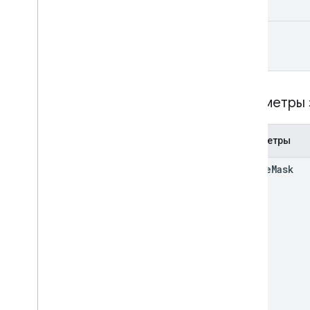
Папка диска
Форма
id
Категория
Настройки периода оценивания
ИндивидуальныеСтудентыОпции
Связь
Параметры
List
Add
On
Attachments
Response
Материал
Параметры
Модифайдивидуалстудентсоптионс
Предварительная версия
update
Mask
Submission
State
Time
Of
Day
You
Tube видео
Справочник по клиентской
библиотеке
Браузер
Go
Java