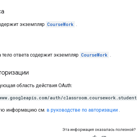
са
содержит экземпляр
CourseWork
.
а
а тело ответа содержит экземпляр
CourseWork
.
торизации
ующая область действия OAuth:
www.googleapis.com/auth/classroom.coursework.student
ую информацию см.
в руководстве по авторизации
.
Эта информация оказалась полезной?