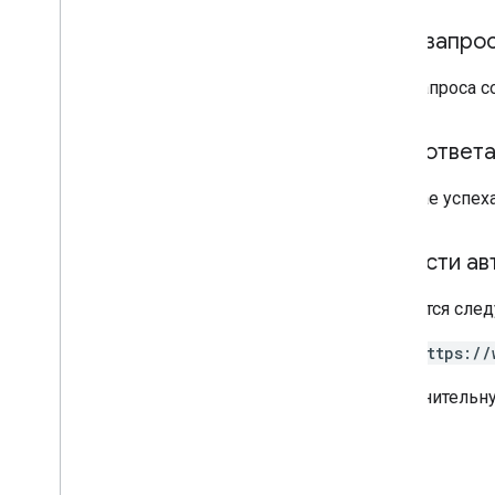
Тело запро
Тело запроса 
Тело ответ
В случае успех
Области ав
Требуется след
https://
Дополнительн