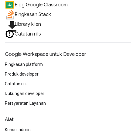
Blog Google Classroom
Ringkasan Stack
file_download
Library klien
Catatan rilis
Google Workspace untuk Developer
Ringkasan platform
Produk developer
Catatan rilis
Dukungan developer
Persyaratan Layanan
Alat
Konsol admin