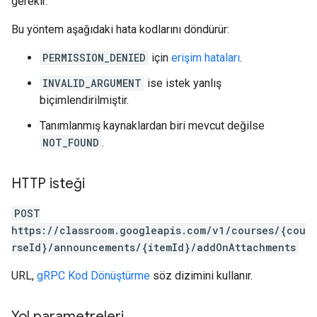
gerekir.
Bu yöntem aşağıdaki hata kodlarını döndürür:
PERMISSION_DENIED
için
erişim hataları
.
INVALID_ARGUMENT
ise istek yanlış
biçimlendirilmiştir.
Tanımlanmış kaynaklardan biri mevcut değilse
NOT_FOUND
.
HTTP isteği
POST
https://classroom.googleapis.com/v1/courses/{cou
rseId}/announcements/{itemId}/addOnAttachments
URL,
gRPC Kod Dönüştürme
söz dizimini kullanır.
Yol parametreleri