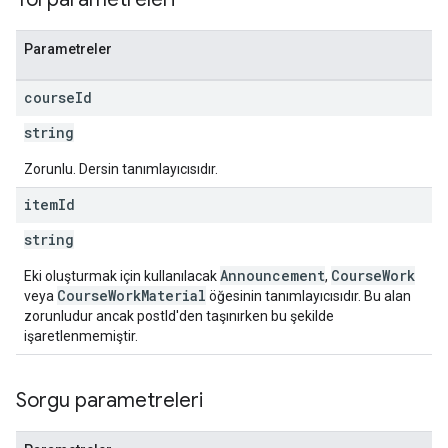
Parametreler
course
Id
string
Zorunlu. Dersin tanımlayıcısıdır.
item
Id
string
Announcement
CourseWork
Eki oluşturmak için kullanılacak
,
CourseWorkMaterial
veya
öğesinin tanımlayıcısıdır. Bu alan
zorunludur ancak postId'den taşınırken bu şekilde
işaretlenmemiştir.
Sorgu parametreleri