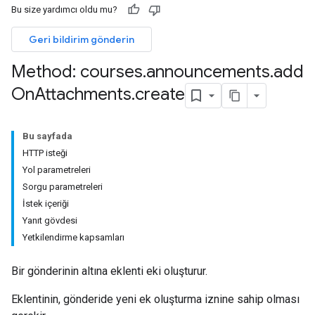
Bu size yardımcı oldu mu?
Geri bildirim gönderin
Method: courses
.
announcements
.
add
On
Attachments
.
create
ions
ers
Bu sayfada
HTTP isteği
Yol parametreleri
Sorgu parametreleri
İstek içeriği
Yanıt gövdesi
Yetkilendirme kapsamları
Bir gönderinin altına eklenti eki oluşturur.
Eklentinin, gönderide yeni ek oluşturma iznine sahip olması