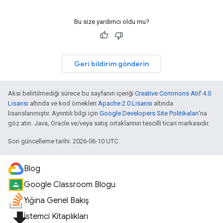
Bu size yardımcı oldu mu?
Geri bildirim gönderin
Aksi belirtilmediği sürece bu sayfanın içeriği
Creative Commons Atıf 4.0
Lisansı
altında ve kod örnekleri
Apache 2.0 Lisansı
altında
lisanslanmıştır. Ayrıntılı bilgi için
Google Developers Site Politikaları
'na
göz atın. Java, Oracle ve/veya satış ortaklarının tescilli ticari markasıdır.
Son güncelleme tarihi: 2026-06-10 UTC.
Blog
Google Classroom Blogu
Yığına Genel Bakış
file_download
İstemci Kitaplıkları