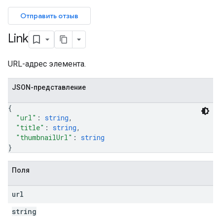
bmissions
Отправить отзыв
ers
Link
URL-адрес элемента.
JSON-представление
{
"url"
: 
string
,
"title"
: 
string
,
"thumbnailUrl"
: 
string
}
Поля
url
string