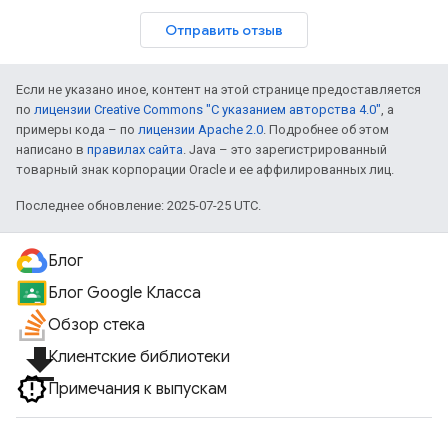
Отправить отзыв
Если не указано иное, контент на этой странице предоставляется
по
лицензии Creative Commons "С указанием авторства 4.0"
, а
примеры кода – по
лицензии Apache 2.0
. Подробнее об этом
написано в
правилах сайта
. Java – это зарегистрированный
товарный знак корпорации Oracle и ее аффилированных лиц.
Последнее обновление: 2025-07-25 UTC.
Блог
Блог Google Класса
Обзор стека
file_download
Клиентские библиотеки
Примечания к выпускам