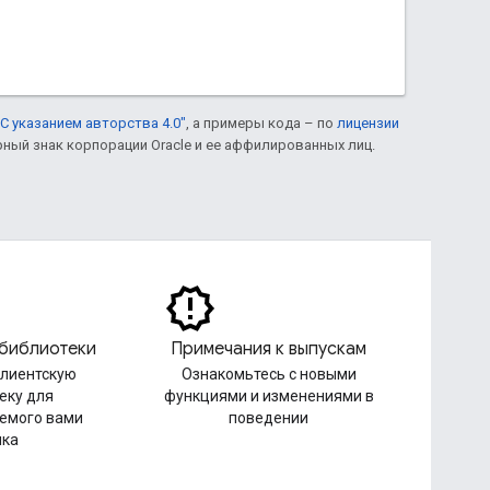
С указанием авторства 4.0"
, а примеры кода – по
лицензии
рный знак корпорации Oracle и ее аффилированных лиц.
 библиотеки
Примечания к выпускам
клиентскую
Ознакомьтесь с новыми
еку для
функциями и изменениями в
емого вами
поведении
ыка