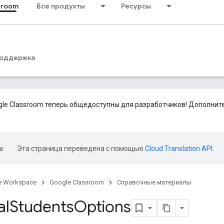
sroom
Все продукты
Ресурсы
оддержка
le Classroom теперь общедоступны для разработчиков! Дополни
Эта страница переведена с помощью
Cloud Translation API
.
e Workspace
Google Classroom
Справочные материалы
al
Students
Options