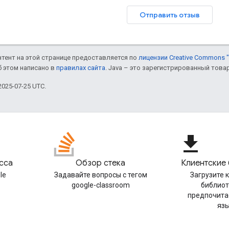
Отправить отзыв
онтент на этой странице предоставляется по
лицензии Creative Commons "
б этом написано в
правилах сайта
. Java – это зарегистрированный това
025-07-25 UTC.
file_download
сса
Обзор стека
Клиентские
le
Задавайте вопросы с тегом
Загрузите 
google-classroom
библиот
предпочита
яз