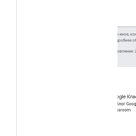
ДискФайл
Папка диска
Форма
Категория
Настройки периода оценивания
Если не указано иное, к
ИндивидуальныеСтудентыОпции
Apache 2.0
. Подробнее о
Связь
Последнее обновление: 2
List
Add
On
Attachments
Response
Материал
Модифайдивидуалстудентсоптионс
Предварительная версия
Submission
State
Time
Of
Day
Блог
Блог Google Кла
You
Tube видео
Читайте блог разработчиков
Читать блог Goog
Google Workspace
Classroom
Справочник по клиентской
библиотеке
Браузер
Go