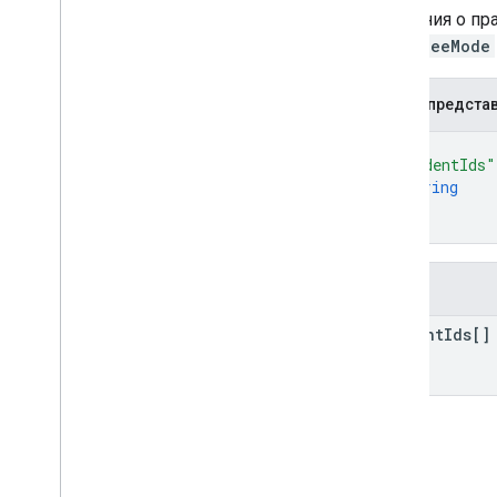
Сведения о пра
курсы
.
posts
.
add
On
Attachments
.
student
Submissions
assigneeMode
courses
.
student
Groups
courses
.
student
Groups
.
student
Group
JSON-предста
Members
курсы
.
студенты
{
"studentIds"
курсы
.
преподаватели
string
курсы
.
темы
]
приглашения
}
регистрации
пользовательские профили
Поля
user
Profiles
.
guardian
Invitations
user
Profiles
.
guardians
student
Ids[]
Тип контента
Аддонконтекст
Assignee
Mode
КурсТипРаботы
Date