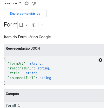
Isso foi útil?
ers
Envie comentários
Form
Item do Formulários Google.
Representação JSON
{
"formUrl"
: 
string
,
"responseUrl"
: 
string
,
"title"
: 
string
,
"thumbnailUrl"
: 
string
}
Campos
form
Url