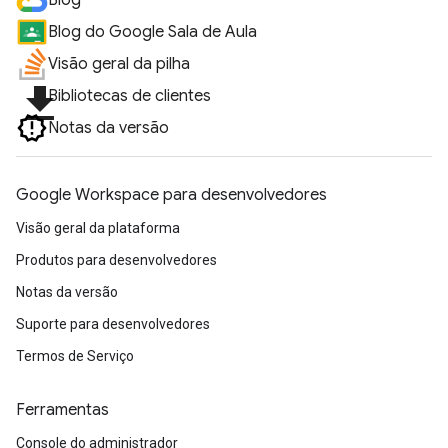
Blog
Blog do Google Sala de Aula
Visão geral da pilha
file_download
Bibliotecas de clientes
Notas da versão
Google Workspace para desenvolvedores
Visão geral da plataforma
Produtos para desenvolvedores
Notas da versão
Suporte para desenvolvedores
Termos de Serviço
Ferramentas
Console do administrador