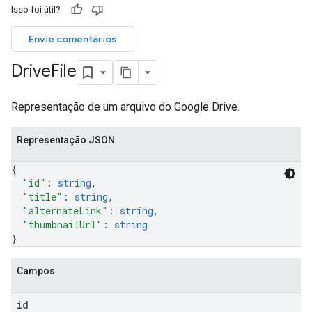
Isso foi útil?
ers
Envie comentários
Drive
File
Representação de um arquivo do Google Drive.
Representação JSON
{
"id"
: 
string
,
"title"
: 
string
,
"alternateLink"
: 
string
,
"thumbnailUrl"
: 
string
}
Campos
id