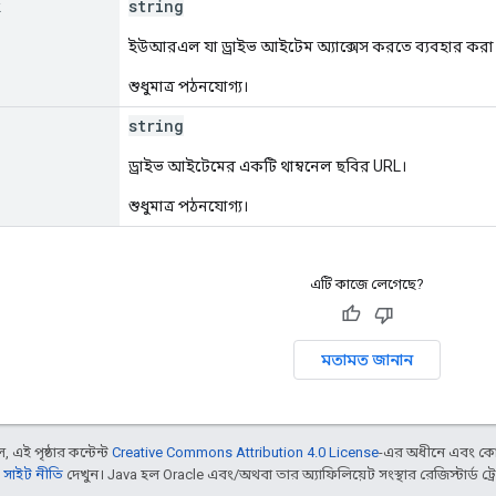
k
string
ইউআরএল যা ড্রাইভ আইটেম অ্যাক্সেস করতে ব্যবহার করা 
শুধুমাত্র পঠনযোগ্য।
string
ড্রাইভ আইটেমের একটি থাম্বনেল ছবির URL।
শুধুমাত্র পঠনযোগ্য।
এটি কাজে লেগেছে?
মতামত জানান
 এই পৃষ্ঠার কন্টেন্ট
Creative Commons Attribution 4.0 License
-এর অধীনে এবং কো
 সাইট নীতি
দেখুন। Java হল Oracle এবং/অথবা তার অ্যাফিলিয়েট সংস্থার রেজিস্টার্ড ট্রে