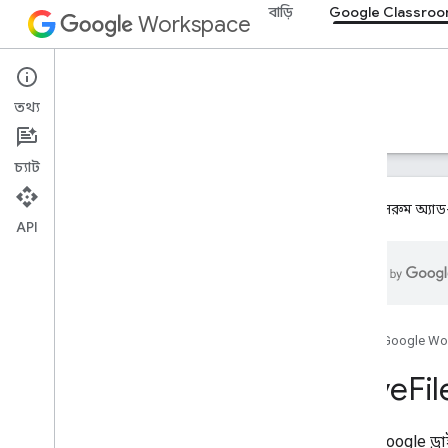
বাড়ি
Google Classro
Workspace
Google Classroom
তথ্য
ওভারভিউ
নির্দেশিকা
রেফারেন্স
সমর্থন
চ্যাট
গুগল ক্লাসরুম অ্য
API
ওভারভিউ
REST সম্পদ
পাঠ্যধারাগুলি
হোম
Google Wo
courses
.
aliases
Drive
Fil
কোর্স। ঘোষণা
courses
.
announcements
.
add
On
Attachments
একটি Google ড্রা
courses
.
course
Work