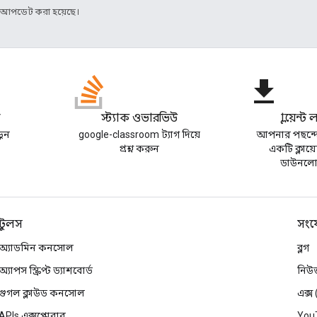
র আপডেট করা হয়েছে।
file_download
গ
স্ট্যাক ওভারভিউ
ক্লায়েন্ট
়ুন
google-classroom ট্যাগ দিয়ে
আপনার পছন্দে
প্রশ্ন করুন
একটি ক্লায়েন
ডাউনলো
টুলস
সংয
অ্যাডমিন কনসোল
ব্লগ
অ্যাপস স্ক্রিপ্ট ড্যাশবোর্ড
নিউ
গুগল ক্লাউড কনসোল
এক্স
APIs এক্সপ্লোরার
You