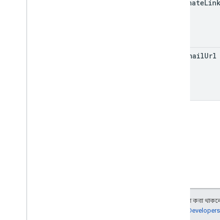
আমন্ত্রণ
alternate
Lin
নিবন্ধন
ব্যবহারকারীর প্রোফাইল
user
Profiles
.
guardianআমন্ত্রণ
user
Profiles
.
guardians
thumbnail
Url
প্রকারভেদ
Add
On
Context
অ্যাসাইন মোড
কোর্স ওয়ার্ক টাইপ
তারিখ
ড্রাইভফাইল
ড্রাইভফোল্ডার
ফর্ম
গ্রেড ক্যাটাগরি
গ্রেডিং পিরিয়ড সেটিংস
স্বতন্ত্র শিক্ষার্থীর বিকল্প
অন্য কিছু উল্লেখ না করা থাকলে,
লিঙ্ক
জানতে,
Google Developers
List
Add
On
Attachments
Response