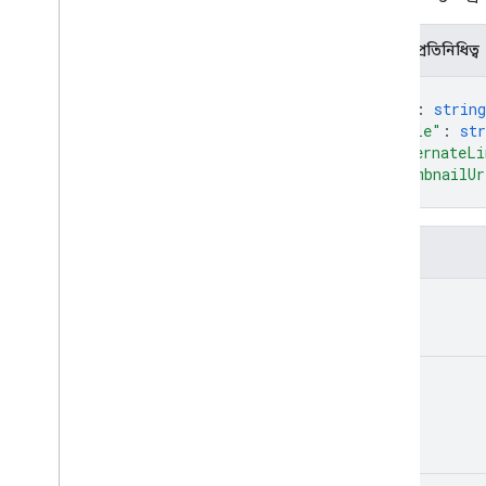
courses
.
course
Work
.
add
On
Attachments
JSON প্রতিনিধিত্ব
courses
.
course
Work
.
add
On
Attachments
.
student
Submissions
{
courses
.
course
Work
.
rubrics
"id"
: 
string
"title"
: 
str
courses
.
course
Work
.
student
Submissions
"alternateLi
"thumbnailUr
courses
.
course
Work
Materials
}
courses
.
course
Work
Materials
.
add
On
Attachments
কোর্স
.
পোস্ট
ক্ষেত্র
courses
.
posts
.
add
On
Attachments
id
courses
.
posts
.
add
On
Attachments
.
student
Submissions
courses
.
student
Groups
courses
.
student
Groups
.
student
Group
title
Members
কোর্স। ছাত্র
কোর্স। শিক্ষক
courses
.
topics