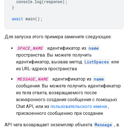
console
.
log
(
response
);
}
await
main
();
Для запуска этого примера замените следующее:
SPACE_NAME
: идентификатор из
name
пространства. Вы можете получить
идентификатор, вызвав метод
ListSpaces
или
из URL-адреса пространства.
MESSAGE_NAME
: идентификатор из
name
сообщения. Вы можете получить идентификатор
из тела ответа, возвращаемого после
асинхронного создания сообщения с помощью
Chat API, или из
пользовательского имени
,
присвоенного сообщению при создании.
API чата возвращает экземпляр объекта
Message
, в