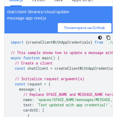
Node.js
Python
Java
Apps Script
chat/client-libraries/cloud/update-
message-app-cred.js
Посмотреть на GitHub
import
{
createClientWithAppCredentials
}
from
'./au
// This sample shows how to update a message with 
async
function
main
()
{
// Create a client
const
chatClient
=
createClientWithAppCredential
// Initialize request argument(s)
const
request
=
{
message
:
{
// Replace SPACE_NAME and MESSAGE_NAME here
name
:
'spaces/SPACE_NAME/messages/MESSAGE_NA
text
:
'Text updated with app credential!'
,
cardsV2
:
[
{