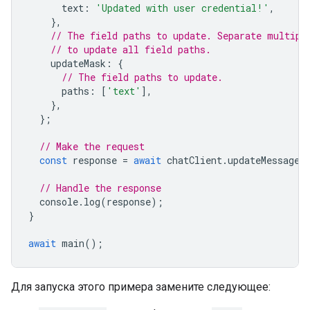
text
:
'Updated with user credential!'
,
},
// The field paths to update. Separate multipl
// to update all field paths.
updateMask
:
{
// The field paths to update.
paths
:
[
'text'
],
},
};
// Make the request
const
response
=
await
chatClient
.
updateMessage
(
// Handle the response
console
.
log
(
response
);
}
await
main
();
Для запуска этого примера замените следующее: