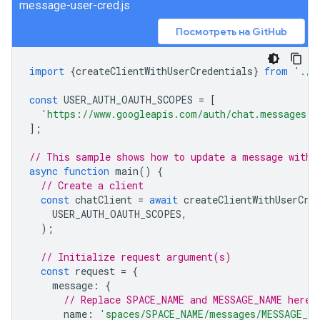
message-user-cred.js
Посмотреть на GitHub
import
{
createClientWithUserCredentials
}
from
'./a
const
USER_AUTH_OAUTH_SCOPES
=
[
'https://www.googleapis.com/auth/chat.messages'
,
];
// This sample shows how to update a message with 
async
function
main
()
{
// Create a client
const
chatClient
=
await
createClientWithUserCre
USER_AUTH_OAUTH_SCOPES
,
);
// Initialize request argument(s)
const
request
=
{
message
:
{
// Replace SPACE_NAME and MESSAGE_NAME here
name
:
'spaces/SPACE_NAME/messages/MESSAGE_NA