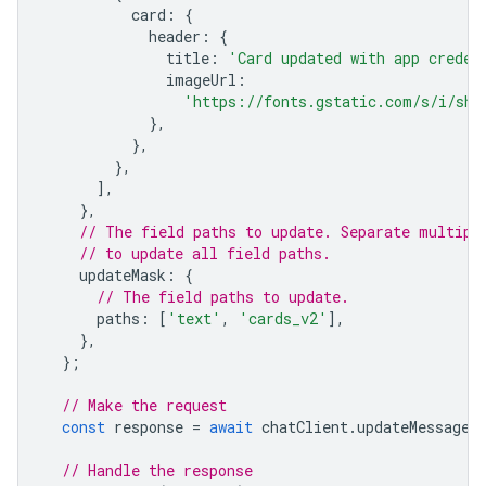
card
:
{
header
:
{
title
:
'Card updated with app creden
imageUrl
:
'https://fonts.gstatic.com/s/i/sho
},
},
},
],
},
// The field paths to update. Separate multipl
// to update all field paths.
updateMask
:
{
// The field paths to update.
paths
:
[
'text'
,
'cards_v2'
],
},
};
// Make the request
const
response
=
await
chatClient
.
updateMessage
(
// Handle the response