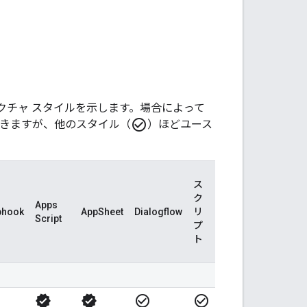
クチャ スタイルを示します。場合によって
check_circle_outline
できますが、他のスタイル（
）ほどユース
ス
ク
Apps
bhook
AppSheet
Dialogflow
リ
Script
プ
ト
verified
verified
check_circle_outline
check_circle_outline