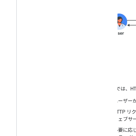
上の図では、HT
ユーザーが
HTTP 
ウェブサ
必要に応