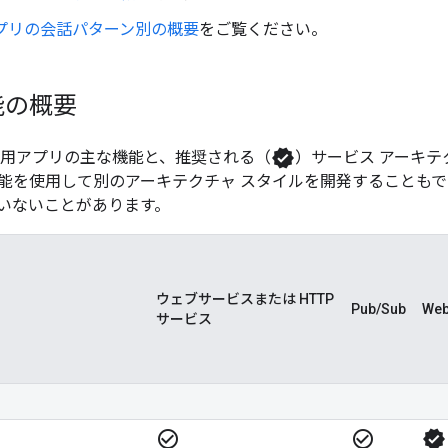
用アプリの会話パターン別の概要
をご覧ください。
能の概要
verified
t 用アプリの主な機能と、推奨される（
）サービス アーキテ
能を使用して別のアーキテクチャ スタイルを開発することも
いないことがあります。
ウェブサービスまたは HTTP
Pub/Sub
We
サービス
check_circle_outline
check_circle_outline
verified