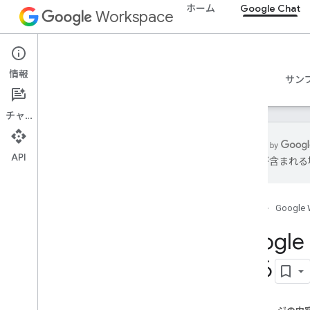
ホーム
Google Chat
Workspace
Google Chat
情報
概要
ガイド
リファレンス
MCP サーバー
サン
チャット
API
は誤りが含まれる
使ってみる
Google Chat での開発の概要
ホーム
Google 
Google Workspace での開発
クイックスタート
Goog
認証と認可
する
Chat API を呼び出す
計画