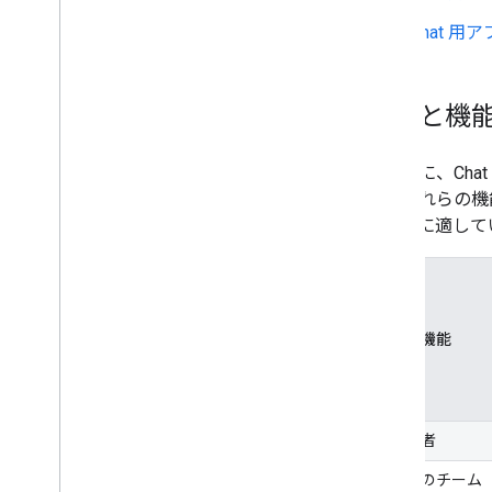
ユーザーの空き状況を管理する
実用的なエラー メッセージを作成する
Chat 
Chat アプリのサンプルとチュートリア
ルを確認する
機能と機
デプロイ、テスト、トラブルシューテ
ィング
デプロイの作成と管理
次の表に、Cha
インタラクティブ機能をテストする
は、これらの機
ログのエラー
ケースに適して
トラブルシューティング
インタラクティブな Chat 用アプリ
を Google Workspace アドオンに
変換する
特長と機能
Google Workspace Marketplace に
公開する
Chat アプリを Google Workspace
対象読者
Marketplace に公開する
公開 Chat アプリのプロセスと審査
あなたのチーム