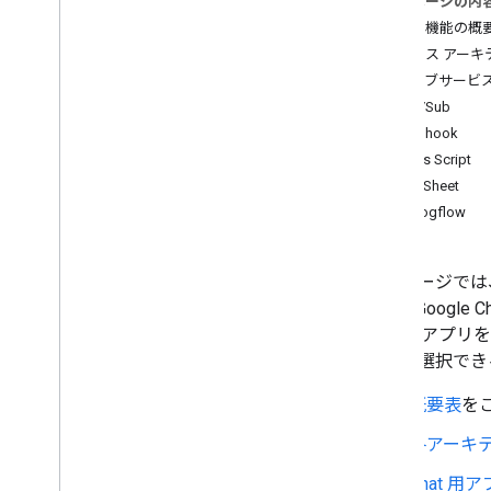
このページの内
ユーザーのニーズを特定する
機能と機能の概
すべてのユーザー ジャーニーを定義す
る
サービス アーキ
Chat アプリのアーキテクチャを選択す
ウェブサービス
る
Pub/Sub
ユーザー操作を設計する
Webhook
Apps Script
Build
AppSheet
メッセージの送信と管理
Dialogflow
スペースで作業する
スペースをセクションに整理する
スペースのメンバーを管理する
このページでは、
メッセージにリアクションする
ます。Googl
カスタム絵文字を使用する
Chat 用ア
添付ファイルのアップロードとダウン
チャを選択でき
ロード
ユーザーとやり取りを行う
概要表
を
Google Chat からの予定を管理する
各アーキ
Google Chat ユーザーを特定して指定
する
Chat 