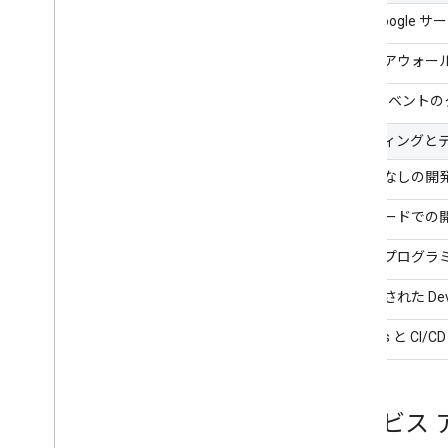
他の Google 
ファイアウォー
Chat イベン
コーディングと
コードなしの開
ローコードでの
任意のプログラ
簡素化された Dev
DevOps と CI
サービス 