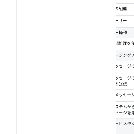
要件
公開済みの Chat アプリを維持する
あなたの組織
アプリをオフにする、削除する
一般ユーザー
Google Workspace 管理者として
ユーザー操作
Chat を管理する
概要
自然言語処理を
組織内のスペースを検索、管理する
メッセージング 
特定のユーザーがスペースを検索でき
るようにする
同期メッセージ
組織を Chat に移行する
同期メッセージ
セージの送信
非同期メッセー
外部システムから単
にメッセージを
他のサービスや
る