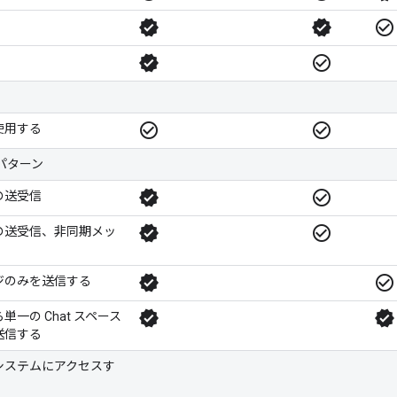
verified
verified
check_circle_outline
verified
check_circle_outline
check_circle_outline
check_circle_outline
使用する
パターン
verified
check_circle_outline
の送受信
verified
check_circle_outline
の送受信、非同期メッ
verified
check_circle_outline
ジのみを送信する
verified
verified
一の Chat スペース
送信する
システムにアクセスす