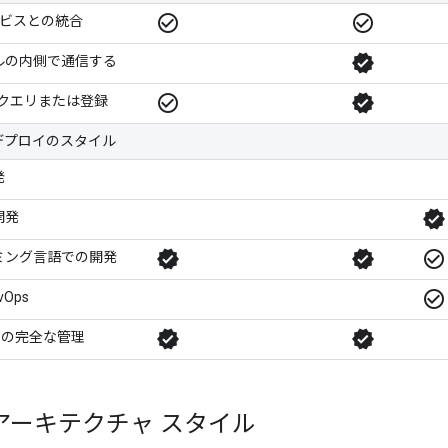
check_circle_outline
check_circle_outline
サービスとの統合
verified
ルの内側で通信する
check_circle_outline
verified
トのクエリまたは登録
デプロイのスタイル
発
verified
開発
verified
verified
check_circle_outline
ミング言語での開発
check_circle_outline
Ops
verified
verified
/CD の完全な管理
アーキテクチャ スタイル