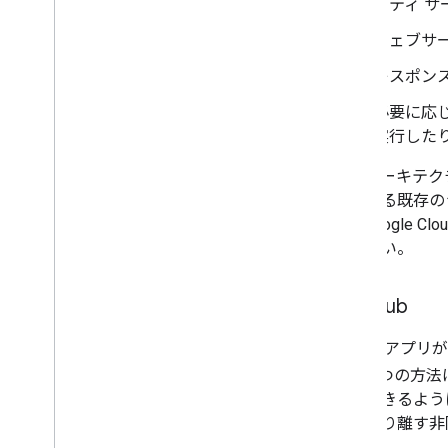
ーティ 
ウェブサー
レスポン
必要に応じ
実行した
このアーキテク
存在する既存の
す。Google C
ください。
Pub
/
Sub
Chat 用アプ
ん。1 つの方法
イブできるよう
スを切り離す非