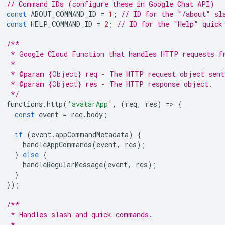
// Command IDs (configure these in Google Chat API)
const
ABOUT_COMMAND_ID
=
1
;
// ID for the "/about" sl
const
HELP_COMMAND_ID
=
2
;
// ID for the "Help" quick
/**
 * Google Cloud Function that handles HTTP requests f
 *
 * @param {Object} req - The HTTP request object sent
 * @param {Object} res - The HTTP response object.
 */
functions
.
http
(
'avatarApp'
,
(
req
,
res
)
=
>
{
const
event
=
req
.
body
;
if
(
event
.
appCommandMetadata
)
{
handleAppCommands
(
event
,
res
);
}
else
{
handleRegularMessage
(
event
,
res
);
}
});
/**
 * Handles slash and quick commands.
 *