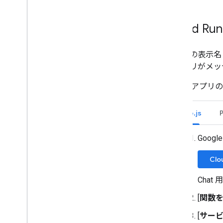
Cloud 
送信者の表示名とア
用アプリがメッ
Chat 用ア
Node.js
Goog
Clo
Cha
[
関数
[
サー