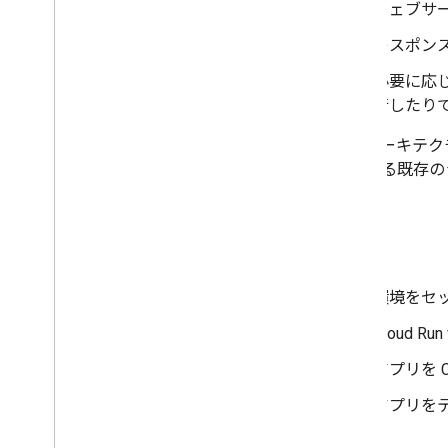
ウェブサー
トラブルシューティング
レスポン
インタラクティブな Chat 用アプリ
を Google Workspace アドオンに
必要に応じ
変換する
行したり
Google Workspace Marketplace に
このアーキテク
公開する
存在する既存の
Chat アプリを Google Workspace
Marketplace に公開する
公開 Chat アプリのプロセスと審査
要件
目標
公開済みの Chat アプリを維持する
アプリをオフにする、削除する
環境をセ
Google Workspace 管理者として
Cloud 
Chat を管理する
アプリを 
概要
組織内のスペースを検索、管理する
アプリを
特定のユーザーがスペースを検索でき
るようにする