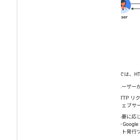
スペースをセクションに整理する
スペースのメンバーを管理する
メッセージにリアクションする
カスタム絵文字を使用する
添付ファイルのアップロードとダウン
ロード
ユーザーとやり取りを行う
Google Chat からの予定を管理する
Google Chat ユーザーを特定して指定
する
ユーザーの空き状況を管理する
上の図では、HT
実用的なエラー メッセージを作成する
ユーザーが
Chat アプリのサンプルとチュートリア
ルを確認する
HTTP 
ウェブサ
デプロイ、テスト、トラブルシューテ
ィング
必要に応じ
デプロイの作成と管理
の Goo
インタラクティブ機能をテストする
ット発行
ログのエラー