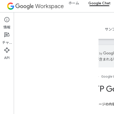
ホーム
Google Chat
Workspace
Google Chat
情報
概要
ガイド
リファレンス
MCP サーバー
サン
チャット
API
は誤りが含まれる
使ってみる
Google Chat での開発の概要
ホーム
Google 
Google Workspace での開発
クイックスタート
HTTP 
Chat API を呼び出す
基本的なインタラクティブな Chat ア
プリを作成する
このページの内
HTTP サービス
目標
Apps Script