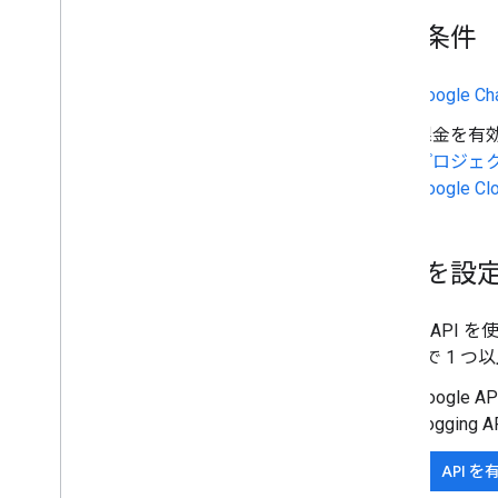
組織を Chat に移行する
前提条件
Google Ch
課金を有効
プロジェ
Google
環境を設
Google API
ェクトで 1 つ
Google A
Logging 
API 