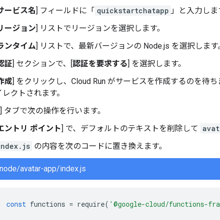
サービス名
] フィールドに「
quickstartchatapp
」と入力しま
リージョン
] リストでリージョンを選択します。
ランタイム
] リストで、最新バージョンの Node.js を選択します
認証
] セクションで、[
認証を要求する
] を選択します。
作成
] をクリックし、Cloud Run がサービスを作成するのを待
イレクトされます。
] タブで次の操作を行います。
エントリ ポイント
] で、デフォルトのテキストを削除して
avat
index.js
の内容を次のコードに置き換えます。
node/avatar-app/index.js
const
functions
=
require
(
'@google-cloud/functions-fr