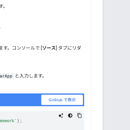
す。
。
ちます。コンソールで [
ソース
] タブにリダ
arApp
と入力します。
GitHub で表示
amework'
);