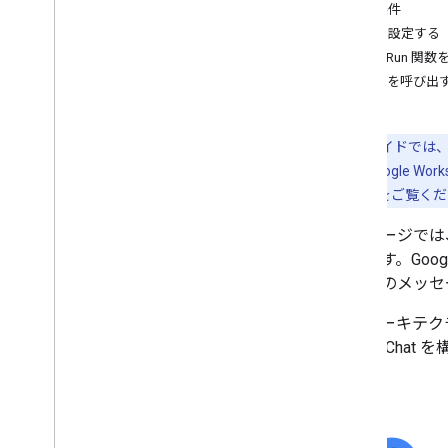
前提条件
Dialogflow CX
環境を設定する
Dialogflow ES
Cloud Run
Webhook
関数を呼び出すため
Pub
/
Sub
App
Sheet
認証と認可
注:
このガイドでは
Chat API を呼び出す
用アプリを Google 
リを作成する
をご覧くだ
計画
このページでは
ユーザーのニーズを特定する
あります。Googl
すべてのユーザー ジャーニーを定義す
る
ーザーのメッセ
Chat アプリのアーキテクチャを選択す
る
このアーキテクチ
ユーザー操作を設計する
ように Chat 
Build
メッセージの送信と管理
スペースで作業する