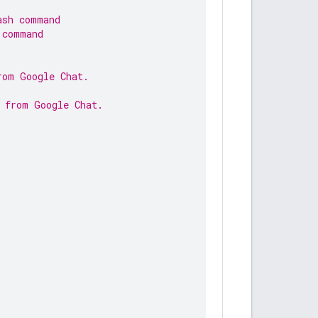
ash command
 command
rom Google Chat.
 from Google Chat.