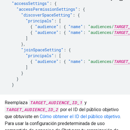
"accessSettings"
:
{
"accessPermissionSettings"
:
{
"discoverSpaceSetting"
:
{
"principals"
:
[
{
"audience"
:
{
"name"
:
"audiences/
TARGET_
{
"audience"
:
{
"name"
:
"audiences/
TARGET_
]
},
"joinSpaceSetting"
:
{
"principals"
:
[
{
"audience"
:
{
"name"
:
"audiences/
TARGET_
]
}
}
}
Reemplaza
TARGET_AUDIENCE_ID_1
y
TARGET_AUDIENCE_ID_2
por el ID del público objetivo
que obtuviste en
Cómo obtener el ID del público objetivo
.
Para usar la configuración predeterminada de uso