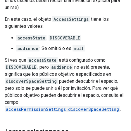
si los usuarios deben recibir una invitación explícita para
unirse).
En este caso, el objeto
AccessSettings
tiene los
siguientes valores:
accessState
:
DISCOVERABLE
audience
: Se omitió o es
null
Si ves que
accessState
está configurado como
DISCOVERABLE
, pero
audience
no está presente,
significa que los públicos objetivo especificados en
discoverSpaceSetting
pueden descubrir el espacio,
pero solo se puede unir a él por invitación. Para ver qué
públicos objetivo pueden descubrir el espacio, consulta el
campo
accessPermissionSettings.discoverSpaceSetting
.