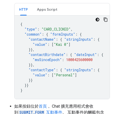
HTTP
Apps Script
{
"type"
:
"CARD_CLICKED"
,
"common"
:
{
"formInputs"
:
{
"contactName"
:
{
"stringInputs"
:
{
"value"
:
[
"Kai 0"
]
}},
"contactBirthdate"
:
{
"dateInput"
:
{
"msSinceEpoch"
:
1000425600000
}},
"contactType"
:
{
"stringInputs"
:
{
"value"
:
[
"Personal"
]
}}
}}
}
如果按鈕位於
首頁
， Chat 擴充應用程式會收
到
SUBMIT_FORM
互動事件
。 互動事件的酬載包含