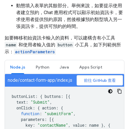
動態填入表單的其餘部分。舉例來說，如要提示使用
者建立預約，Chat 應用程式可以顯示初始資訊卡，要
求使用者提供預約原因，然後根據預約類型填入另一
張資訊卡，提供可預約的時間。
如要轉移初始資訊卡輸入的資料，可以建構含有小工具
name
和使用者輸入值的
button
小工具，如下列範例所
示：
actionParameters
Node.js
Python
Java
Apps Script
node/contact-form-app/index.js
前往 GitHub 查看
buttonList
:
{
buttons
:
[{
text
:
"Submit"
,
onClick
:
{
action
:
{
function
:
"submitForm"
,
parameters
:
[{
key
:
"contactName"
,
value
:
name
},
{