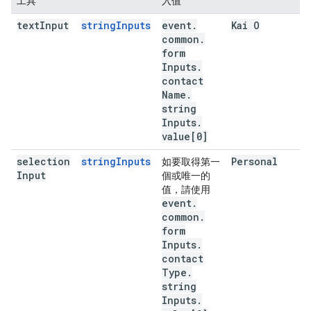
工具
入值
text
Input
stringInputs
event
.
Kai O
common
.
form
Inputs
.
contact
Name
.
string
Inputs
.
value[0]
selection
stringInputs
Personal
如要取得第一
Input
個或唯一的
值，請使用
event
.
common
.
form
Inputs
.
contact
Type
.
string
Inputs
.