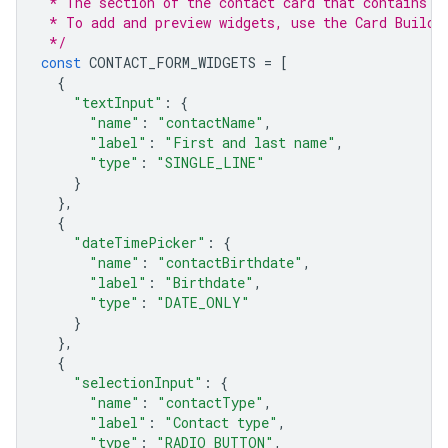
 * The section of the contact card that contains t
 * To add and preview widgets, use the Card Builde
 */
const
CONTACT_FORM_WIDGETS
=
[
{
"textInput"
:
{
"name"
:
"contactName"
,
"label"
:
"First and last name"
,
"type"
:
"SINGLE_LINE"
}
},
{
"dateTimePicker"
:
{
"name"
:
"contactBirthdate"
,
"label"
:
"Birthdate"
,
"type"
:
"DATE_ONLY"
}
},
{
"selectionInput"
:
{
"name"
:
"contactType"
,
"label"
:
"Contact type"
,
"type"
:
"RADIO_BUTTON"
,