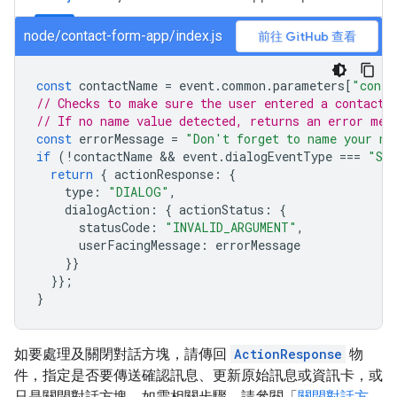
node/contact-form-app/index.js
前往 GitHub 查看
const
contactName
=
event
.
common
.
parameters
[
"conta
// Checks to make sure the user entered a contact 
// If no name value detected, returns an error mes
const
errorMessage
=
"Don't forget to name your ne
if
(
!
contactName
 && 
event
.
dialogEventType
===
"SU
return
{
actionResponse
:
{
type
:
"DIALOG"
,
dialogAction
:
{
actionStatus
:
{
statusCode
:
"INVALID_ARGUMENT"
,
userFacingMessage
:
errorMessage
}}
}};
}
如要處理及關閉對話方塊，請傳回
ActionResponse
物
件，指定是否要傳送確認訊息、更新原始訊息或資訊卡，或
只是關閉對話方塊。如需相關步驟，請參閱「
關閉對話方