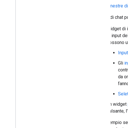
Finestre d
Gestire Chat come amministratore
di Google Workspace
Le app di chat p
Panoramica
Cercare e gestire gli spazi nella tua
Widget di 
organizzazione
di input de
Rendere uno spazio rilevabile per utenti
possono ut
specifici
Eseguire la migrazione della tua
Input
organizzazione a Chat
Gli
i
cont
da or
fanno
Selet
Un widget
pulsante, 
Nell'esempio segu