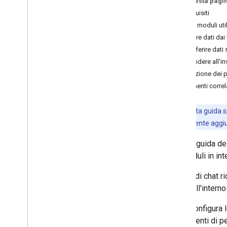
Su questa pagi
Identifica le esigenze degli utenti
Prerequisiti
Definisci tutti i percorsi degli utenti
Creare moduli ut
Scegliere un'architettura dell'app di
Ricevere dati dai 
Chat
Trasferire dati
Progettare le interazioni degli utenti
Rispondere all'in
Risoluzione dei 
Build
Argomenti correl
Inviare e gestire i messaggi
Utilizzare gli spazi
Nota
: questa guida s
Organizzare gli spazi in sezioni
come componente aggiunt
Gestire i membri negli spazi
Reazioni ai messaggi
Questa guida des
Utilizzare le emoji personalizzate
dei moduli in in
Caricare e scaricare allegati
Le app di chat r
Interagire con gli utenti
azioni all'interno
Panoramica
Creare un'app di Chat interattiva
Configura 
come componente aggiuntivo di
Google Workspace
utenti di p