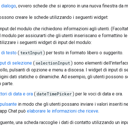
i dialogo
, ovvero schede che si aprono in una nuova finestra da
ossono creare le schede utilizzando i seguenti widget:
input del modulo che richiedono informazioni agli utenti. (Facolta
l modulo per assicurarti che gli utenti inseriscano e formattino l
ilizzare i seguenti widget di input del modulo:
 di testo
(
textInput
) per testo in formato libero o suggerito.
nput di selezione
(
selectionInput
) sono elementi dell'interfac
rollo, pulsanti di opzione e menu a discesa. I widget di input d
igini dati statiche o dinamiche. Ad esempio, gli utenti possono sc
 parte.
tori di data e ora
(
dateTimePicker
) per le voci di data e ora.
pulsante
in modo che gli utenti possano inviare i valori inseriti n
l'app Chat può
elaborare le informazioni che riceve
.
ente, una scheda raccoglie i dati di contatto utilizzando un input