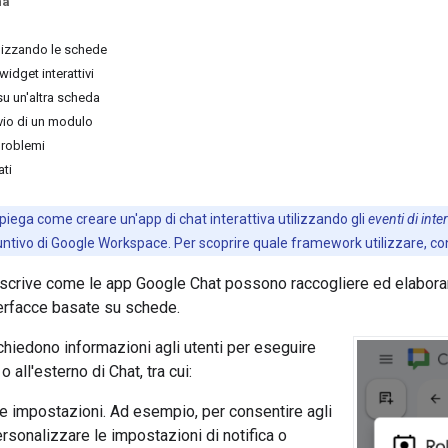
na
ilizzando le schede
widget interattivi
 su un'altra scheda
vio di un modulo
problemi
ati
piega come creare un'app di chat interattiva utilizzando gli
eventi di inte
ivo di Google Workspace. Per scoprire quale framework utilizzare, co
crive come le app Google Chat possono raccogliere ed elaborare
terfacce basate su schede.
ichiedono informazioni agli utenti per eseguire
 o all'esterno di Chat, tra cui:
le impostazioni. Ad esempio, per consentire agli
ersonalizzare le impostazioni di notifica o