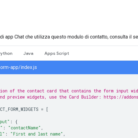
i app Chat che utilizza questo modulo di contatto, consulta il s
Python
Java
Apps Script
form-app/index.js
ion of the contact card that contains the form input wi
nd preview widgets, use the Card Builder: https://addon
CT_FORM_WIDGETS
=
[
put"
:
{
e"
:
"contactName"
,
l"
:
"First and last name"
,