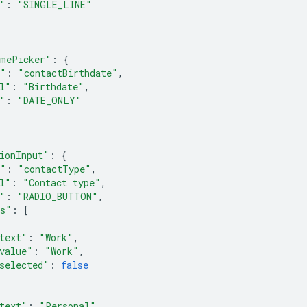
"
:
"SINGLE_LINE"
imePicker"
:
{
e"
:
"contactBirthdate"
,
l"
:
"Birthdate"
,
"
:
"DATE_ONLY"
ionInput"
:
{
e"
:
"contactType"
,
l"
:
"Contact type"
,
"
:
"RADIO_BUTTON"
,
ms"
:
[
text"
:
"Work"
,
value"
:
"Work"
,
selected"
:
false
text"
:
"Personal"
,