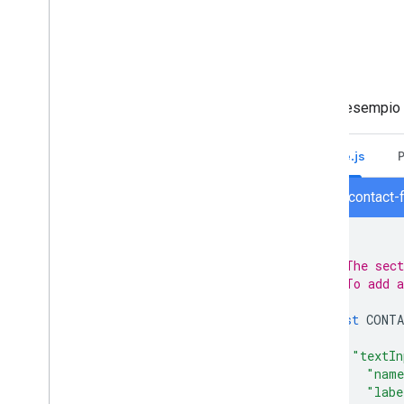
Per un esempio d
Node.js
node/contact-
/**
 * The sect
 * To add a
 */
const
CONTA
{
"textIn
"nam
"labe