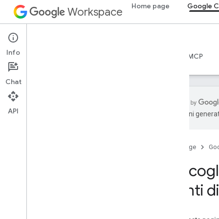
Home page
Google C
Workspace
Google Chat
Info
Panoramica
Guide
Riferimento
Server MCP
Chat
API
traduzioni generat
Per iniziare
Panoramica di Sviluppare con Google
Chat
Home page
Go
Sviluppare su Google Workspace
Raccogli
Guide rapide
Autenticare e autorizzare
utenti 
Chiama l'API Chat
Planimetria