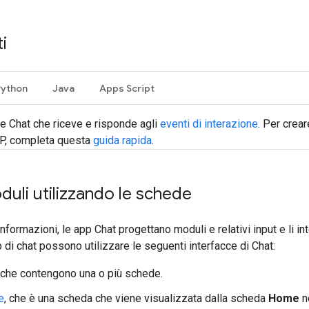
i
Python
Java
Apps Script
e Chat che riceve e risponde agli
eventi di interazione
. Per crear
P, completa questa
guida rapida
.
uli utilizzando le schede
informazioni, le app Chat progettano moduli e relativi input e li 
pp di chat possono utilizzare le seguenti interfacce di Chat:
che contengono una o più schede.
e
, che è una scheda che viene visualizzata dalla scheda
Home
ne