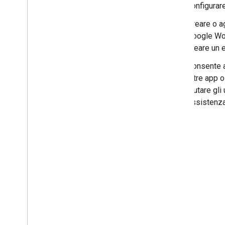
Creare un'app di Chat utilizzando gli
configurar
eventi di interazione
Ricevere e rispondere alle
Creare o ag
interazioni degli utenti
Google Wor
Rispondere ai comandi
creare un 
Creare finestre di dialogo
interattive
Consente a
Anteprima link
altre app 
Crea una home page per l'app di
aiutare gli
Chat
assistenza
Raccogliere ed elaborare le
informazioni degli utenti
Connettiti a sistemi e strumenti
esterni
Lavorare con gli eventi di Google Chat
Identificare e specificare gli utenti di
Google Chat
Gestire lo stato di disponibilità degli
utenti
Scrivere messaggi di errore strategici
Esplora gli esempi e i tutorial delle app
di Chat