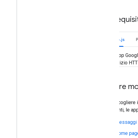
Deployment
,
test e risoluzione dei
problemi
Prerequisit
Creare e gestire i deployment
Testa le funzionalità interattive
Errori nei log
Node.js
Risoluzione dei problemi
Un'app Googl
Convertire un'app di Chat interattiva
servizio HTT
in un componente aggiuntivo di
Google Workspace
Creare mod
Pubblicare su Google Workspace
Marketplace
Pubblicare app di Chat su Google
Workspace Marketplace
Per raccogliere 
Requisiti di elaborazione e
agli utenti, le a
revisione per le app di Chat
pubbliche
Messaggi
Gestire le app di Chat pubblicate
Home pag
Disattivare o eliminare un'app