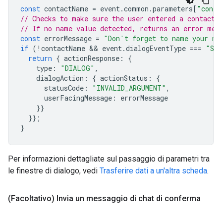
const
contactName
=
event
.
common
.
parameters
[
"conta
// Checks to make sure the user entered a contact 
// If no name value detected, returns an error mes
const
errorMessage
=
"Don't forget to name your ne
if
(
!
contactName
 && 
event
.
dialogEventType
===
"SU
return
{
actionResponse
:
{
type
:
"DIALOG"
,
dialogAction
:
{
actionStatus
:
{
statusCode
:
"INVALID_ARGUMENT"
,
userFacingMessage
:
errorMessage
}}
}};
}
Per informazioni dettagliate sul passaggio di parametri tra
le finestre di dialogo, vedi
Trasferire dati a un'altra scheda
.
(Facoltativo) Invia un messaggio di chat di conferma