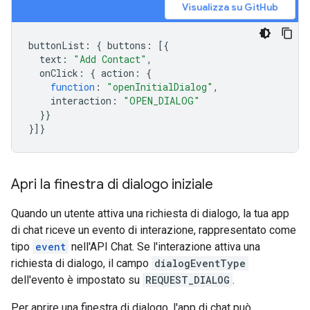
Visualizza su GitHub
buttonList
:
{
buttons
:
[{
text
:
"Add Contact"
,
onClick
:
{
action
:
{
function
:
"openInitialDialog"
,
interaction
:
"OPEN_DIALOG"
}}
}]}
Apri la finestra di dialogo iniziale
Quando un utente attiva una richiesta di dialogo, la tua app
di chat riceve un evento di interazione, rappresentato come
tipo
event
nell'API Chat. Se l'interazione attiva una
richiesta di dialogo, il campo
dialogEventType
dell'evento è impostato su
REQUEST_DIALOG
.
Per aprire una finestra di dialogo, l'app di chat può