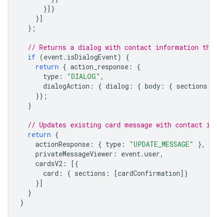
}]}
}]
};
// Returns a dialog with contact information tha
if
(
event
.
isDialogEvent
)
{
return
{
action_response
:
{
type
:
"DIALOG"
,
dialogAction
:
{
dialog
:
{
body
:
{
sections
:
}};
}
// Updates existing card message with contact in
return
{
actionResponse
:
{
type
:
"UPDATE_MESSAGE"
},
privateMessageViewer
:
event
.
user
,
cardsV2
:
[{
card
:
{
sections
:
[
cardConfirmation
]}
}]
}
}