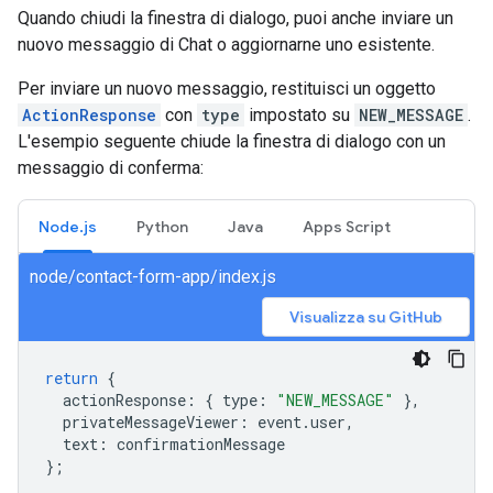
Quando chiudi la finestra di dialogo, puoi anche inviare un
nuovo messaggio di Chat o aggiornarne uno esistente.
Per inviare un nuovo messaggio, restituisci un oggetto
ActionResponse
con
type
impostato su
NEW_MESSAGE
.
L'esempio seguente chiude la finestra di dialogo con un
messaggio di conferma:
Node.js
Python
Java
Apps Script
node/contact-form-app/index.js
Visualizza su GitHub
return
{
actionResponse
:
{
type
:
"NEW_MESSAGE"
},
privateMessageViewer
:
event
.
user
,
text
:
confirmationMessage
};