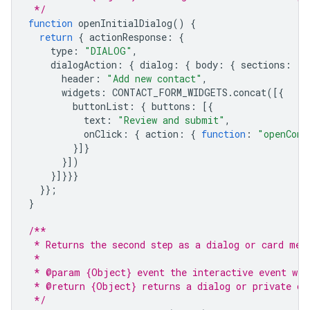
 */
function
openInitialDialog
()
{
return
{
actionResponse
:
{
type
:
"DIALOG"
,
dialogAction
:
{
dialog
:
{
body
:
{
sections
:
[{
header
:
"Add new contact"
,
widgets
:
CONTACT_FORM_WIDGETS
.
concat
([{
buttonList
:
{
buttons
:
[{
text
:
"Review and submit"
,
onClick
:
{
action
:
{
function
:
"openConf
}]}
}])
}]}}}
}};
}
/**
 * Returns the second step as a dialog or card mes
 *
 * @param {Object} event the interactive event wit
 * @return {Object} returns a dialog or private ca
 */