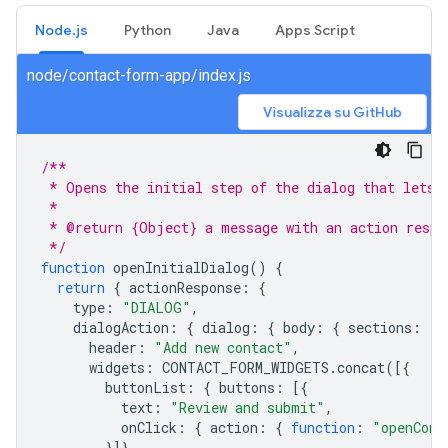
Node.js
Python
Java
Apps Script
node/contact-form-app/index.js
Visualizza su GitHub
/**
 * Opens the initial step of the dialog that lets 
 *
 * @return {Object} a message with an action respo
 */
function
openInitialDialog
()
{
return
{
actionResponse
:
{
type
:
"DIALOG"
,
dialogAction
:
{
dialog
:
{
body
:
{
sections
:
[{
header
:
"Add new contact"
,
widgets
:
CONTACT_FORM_WIDGETS
.
concat
([{
buttonList
:
{
buttons
:
[{
text
:
"Review and submit"
,
onClick
:
{
action
:
{
function
:
"openConf
}]}