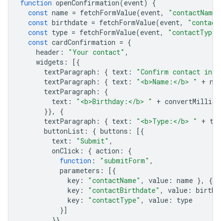
function
openConfirmation
(
event
)
{
const
name
=
fetchFormValue
(
event
,
"contactName"
const
birthdate
=
fetchFormValue
(
event
,
"contact
const
type
=
fetchFormValue
(
event
,
"contactType"
const
cardConfirmation
=
{
header
:
"Your contact"
,
widgets
:
[{
textParagraph
:
{
text
:
"Confirm contact info
textParagraph
:
{
text
:
"<b>Name:</b> "
+
na
textParagraph
:
{
text
:
"<b>Birthday:</b> "
+
convertMillisT
}},
{
textParagraph
:
{
text
:
"<b>Type:</b> "
+
ty
buttonList
:
{
buttons
:
[{
text
:
"Submit"
,
onClick
:
{
action
:
{
function
:
"submitForm"
,
parameters
:
[{
key
:
"contactName"
,
value
:
name
},
{
key
:
"contactBirthdate"
,
value
:
birthd
key
:
"contactType"
,
value
:
type
}]
}}