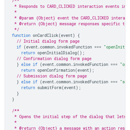
/**
 * Responds to CARD_CLICKED interaction events in 
 *
 * @param {Object} event the CARD_CLICKED interact
 * @return {Object} message responses specific to 
 */
function
onCardClick
(
event
)
{
// Initial dialog form page
if
(
event
.
common
.
invokedFunction
===
"openInitia
return
openInitialDialog
();
// Confirmation dialog form page
}
else
if
(
event
.
common
.
invokedFunction
===
"ope
return
openConfirmation
(
event
);
// Submission dialog form page
}
else
if
(
event
.
common
.
invokedFunction
===
"sub
return
submitForm
(
event
);
}
}
/**
 * Opens the initial step of the dialog that lets 
 *
 * @return {Object} a message with an action respo