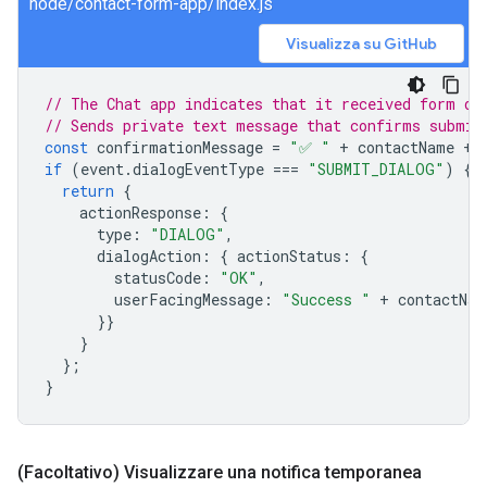
node/contact-form-app/index.js
Visualizza su GitHub
// The Chat app indicates that it received form da
// Sends private text message that confirms submis
const
confirmationMessage
=
"✅ "
+
contactName
+
if
(
event
.
dialogEventType
===
"SUBMIT_DIALOG"
)
{
return
{
actionResponse
:
{
type
:
"DIALOG"
,
dialogAction
:
{
actionStatus
:
{
statusCode
:
"OK"
,
userFacingMessage
:
"Success "
+
contactNam
}}
}
};
}
(Facoltativo) Visualizzare una notifica temporanea