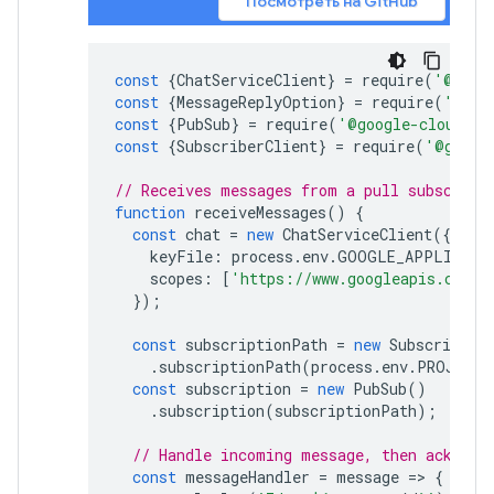
Посмотреть на GitHub
const
{
ChatServiceClient
}
=
require
(
'@goog
const
{
MessageReplyOption
}
=
require
(
'@goo
const
{
PubSub
}
=
require
(
'@google-cloud/pu
const
{
SubscriberClient
}
=
require
(
'@googl
// Receives messages from a pull subscript
function
receiveMessages
()
{
const
chat
=
new
ChatServiceClient
({
keyFile
:
process
.
env
.
GOOGLE_APPLICATI
scopes
:
[
'https://www.googleapis.com/a
});
const
subscriptionPath
=
new
SubscriberC
.
subscriptionPath
(
process
.
env
.
PROJECT_
const
subscription
=
new
PubSub
()
.
subscription
(
subscriptionPath
);
// Handle incoming message, then ack/nac
const
messageHandler
=
message
=
>
{