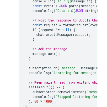
console
.
log
(
`Id : 
${
message
.
id
}
`
);
const
event
=
JSON
.
parse
(
message
.
data
)
console
.
log
(
`Data : 
${
JSON
.
stringify
(
e
// Post the response to Google Chat.
const
request
=
formatRequest
(
event
);
if
(
request
!=
null
)
{
chat
.
createMessage
(
request
);
}
// Ack the message.
message
.
ack
();
}
subscription
.
on
(
'message'
,
messageHandle
console
.
log
(
`Listening for messages on 
$
// Keep main thread from exiting while w
setTimeout
(()
=
>
{
subscription
.
removeListener
(
'message'
,
console
.
log
(
`Stopped listening for mes
},
60
*
1000
);
}