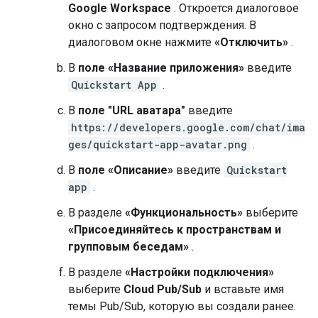
Google Workspace
. Откроется диалоговое
окно с запросом подтверждения. В
диалоговом окне нажмите
«Отключить»
.
В
поле «Название приложения»
введите
Quickstart App
.
В
поле "URL аватара"
введите
https://developers.google.com/chat/ima
ges/quickstart-app-avatar.png
.
В
поле «Описание»
введите
Quickstart
app
.
В разделе
«Функциональность»
выберите
«Присоединяйтесь к пространствам и
групповым беседам»
.
В разделе
«Настройки подключения»
выберите
Cloud Pub/Sub
и вставьте имя
темы Pub/Sub, которую вы создали ранее.