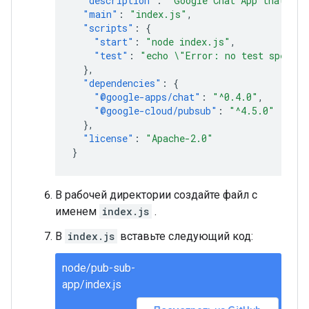
"description"
:
"Google Chat App that lis
"main"
:
"index.js"
,
"scripts"
:
{
"start"
:
"node index.js"
,
"test"
:
"echo \"Error: no test specifi
},
"dependencies"
:
{
"@google-apps/chat"
:
"^0.4.0"
,
"@google-cloud/pubsub"
:
"^4.5.0"
},
"license"
:
"Apache-2.0"
}
В рабочей директории создайте файл с
именем
index.js
.
В
index.js
вставьте следующий код:
node/pub-sub-
app/index.js