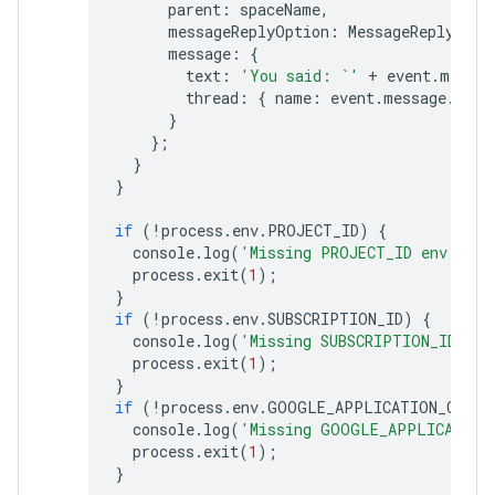
parent
:
spaceName
,
messageReplyOption
:
MessageReplyOpti
message
:
{
text
:
'You said: `'
+
event
.
messag
thread
:
{
name
:
event
.
message
.
thre
}
};
}
}
if
(
!
process
.
env
.
PROJECT_ID
)
{
console
.
log
(
'Missing PROJECT_ID env var.
process
.
exit
(
1
);
}
if
(
!
process
.
env
.
SUBSCRIPTION_ID
)
{
console
.
log
(
'Missing SUBSCRIPTION_ID env
process
.
exit
(
1
);
}
if
(
!
process
.
env
.
GOOGLE_APPLICATION_CREDE
console
.
log
(
'Missing GOOGLE_APPLICATION
process
.
exit
(
1
);
}