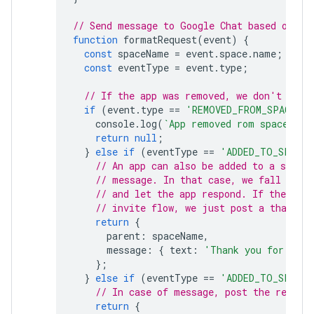
// Send message to Google Chat based on th
function
formatRequest
(
event
)
{
const
spaceName
=
event
.
space
.
name
;
const
eventType
=
event
.
type
;
// If the app was removed, we don't resp
if
(
event
.
type
==
'REMOVED_FROM_SPACE'
)
console
.
log
(
`App removed rom space 
${
s
return
null
;
}
else
if
(
eventType
==
'ADDED_TO_SPACE'
// An app can also be added to a space
// message. In that case, we fall thro
// and let the app respond. If the app 
// invite flow, we just post a thank y
return
{
parent
:
spaceName
,
message
:
{
text
:
'Thank you for addi
};
}
else
if
(
eventType
==
'ADDED_TO_SPACE'
// In case of message, post the respon
return
{