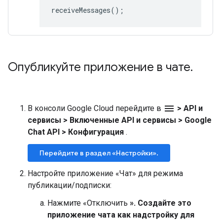
receiveMessages
();
Опубликуйте приложение в чате
.
menu
В консоли Google Cloud перейдите в
>
API и
сервисы
>
Включенные API и сервисы
>
Google
Chat API
>
Конфигурация
.
Перейдите в раздел «Настройки».
Настройте приложение «Чат» для режима
публикации/подписки:
Нажмите «Отключить
». Создайте это
приложение чата как надстройку для