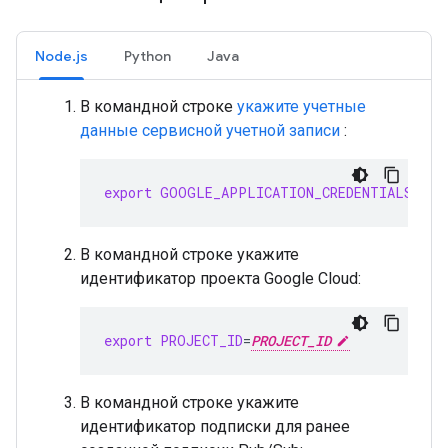
Node.js
Python
Java
В командной строке
укажите учетные
данные сервисной учетной записи
:
export
GOOGLE_APPLICATION_CREDENTIALS
=
SER
В командной строке укажите
идентификатор проекта Google Cloud:
export
PROJECT_ID
=
PROJECT_ID
В командной строке укажите
идентификатор подписки для ранее