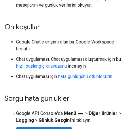
mesajlarını ve günlük verilerini okuyun.
Ön koşullar
Google Chat'e erişimi olan bir Google Workspace
hesabı.
Chat uygulaması. Chat uygulaması oluşturmak için bu
hızlı başlangıç kılavuzunu
inceleyin.
Chat uygulaması için
hata günlüğünü etkinleştirin
.
Sorgu hata günlükleri
menu
Google API Console'da
Menü
>
Diğer ürünler
>
Logging
>
Günlük Gezgini
'ni tıklayın.