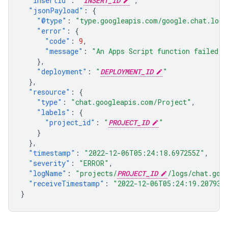
"insertId"
:
"
INSERT_ID
"
,
"jsonPayload"
:
{
"@type"
:
"type.googleapis.com/google.chat.logg
"error"
:
{
"code"
:
9
,
"message"
:
"An Apps Script function failed t
},
"deployment"
:
"
DEPLOYMENT_ID
"
},
"resource"
:
{
"type"
:
"chat.googleapis.com/Project"
,
"labels"
:
{
"project_id"
:
"
PROJECT_ID
"
}
},
"timestamp"
:
"2022-12-06T05:24:18.697255Z"
,
"severity"
:
"ERROR"
,
"logName"
:
"projects/
PROJECT_ID
/logs/chat.goo
"receiveTimestamp"
:
"2022-12-06T05:24:19.207936
}