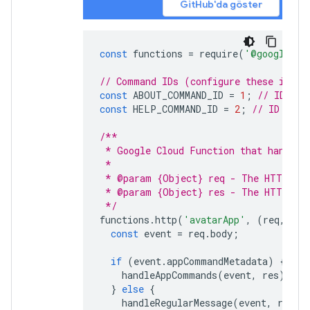
GitHub'da göster
const
functions
=
require
(
'@google-cl
// Command IDs (configure these in Go
const
ABOUT_COMMAND_ID
=
1
;
// ID for
const
HELP_COMMAND_ID
=
2
;
// ID for 
/**
 * Google Cloud Function that handles
 *
 * @param {Object} req - The HTTP req
 * @param {Object} res - The HTTP res
 */
functions
.
http
(
'avatarApp'
,
(
req
,
res
const
event
=
req
.
body
;
if
(
event
.
appCommandMetadata
)
{
handleAppCommands
(
event
,
res
);
}
else
{
handleRegularMessage
(
event
,
res
);