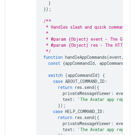
}
});
/**
 * Handles slash and quick commands.
 *
 * @param {Object} event - The Google
 * @param {Object} res - The HTTP res
 */
function
handleAppCommands
(
event
,
res
const
{
appCommandId
,
appCommandType
switch
(
appCommandId
)
{
case
ABOUT_COMMAND_ID
:
return
res
.
send
({
privateMessageViewer
:
event
.
u
text
:
'The Avatar app replies
});
case
HELP_COMMAND_ID
:
return
res
.
send
({
privateMessageViewer
:
event
.
u
text
:
'The Avatar app replies