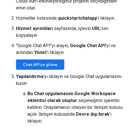
Cloud Run'ı etkinleştirdiğiniz projenin seçildiğinden
emin olun.
Hizmetler listesinde
quickstartchatapp
'i tıklayın.
Hizmet ayrıntıları
sayfasında, işlevin
URL
'sini
kopyalayın.
"Google Chat API"yi arayın,
Google Chat API
'yi ve
ardından
Yönet
'i tıklayın.
Chat API'ye gitme
Yapılandırma
'yı tıklayın ve Google Chat uygulamasını
kurun:
Bu Chat uygulamasını Google Workspace
eklentisi olarak oluştur
seçeneğinin işaretini
kaldırın. Onaylamanızı isteyen bir iletişim kutusu
açılır. İletişim kutusunda
Devre dışı bırak
'ı
tıklayın.