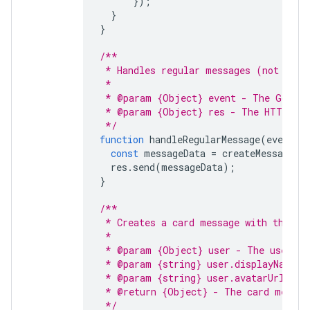
});
}
}
/**
 * Handles regular messages (not comm
 *
 * @param {Object} event - The Google
 * @param {Object} res - The HTTP res
 */
function
handleRegularMessage
(
event
,
const
messageData
=
createMessage
(
e
res
.
send
(
messageData
);
}
/**
 * Creates a card message with the us
 *
 * @param {Object} user - The user wh
 * @param {string} user.displayName -
 * @param {string} user.avatarUrl - T
 * @return {Object} - The card messag
 */