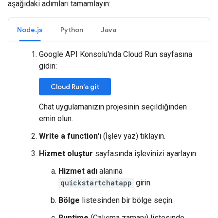
aşağıdaki adımları tamamlayın:
Node.js
Python
Java
Google API Konsolu'nda Cloud Run sayfasına
gidin:
Cloud Run'a git
Chat uygulamanızın projesinin seçildiğinden
emin olun.
Write a function
'ı (İşlev yaz) tıklayın.
Hizmet oluştur
sayfasında işlevinizi ayarlayın:
Hizmet adı
alanına
quickstartchatapp
girin.
Bölge
listesinden bir bölge seçin.
Runtime
(Çalışma zamanı) listesinde