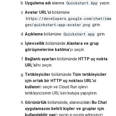
Uygulama adı
alanına
Quickstart App
yazın.
Avatar URL'si
bölümüne
https://developers.google.com/chat/ima
ges/quickstart-app-avatar.png
girin.
Açıklama
bölümüne
Quickstart app
girin.
İşlevsellik
bölümünde
Alanlara ve grup
görüşmelerine katılma
'yı seçin.
Bağlantı ayarları
bölümünde
HTTP uç nokta
URL'si
'ni seçin.
Tetikleyiciler
bölümünde
Tüm tetikleyiciler
için ortak bir HTTP uç noktası URL'si
kullanın
'ı seçin ve Cloud Run işlevi
tetikleyicisinin URL'sini kutuya yapıştırın.
Görünürlük
bölümünde, alanınızdaki
Bu Chat
uygulamasını belirli kişiler ve gruplar için
kullanılabilir yap
'ı seçip e-posta adresinizi