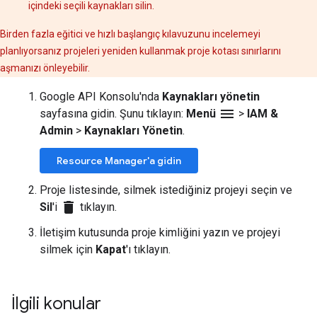
içindeki seçili kaynakları silin.
Birden fazla eğitici ve hızlı başlangıç kılavuzunu incelemeyi
planlıyorsanız projeleri yeniden kullanmak proje kotası sınırlarını
aşmanızı önleyebilir.
Google API Konsolu'nda
Kaynakları yönetin
menu
sayfasına gidin. Şunu tıklayın:
Menü
>
IAM &
Admin
>
Kaynakları Yönetin
.
Resource Manager'a gidin
Proje listesinde, silmek istediğiniz projeyi seçin ve
delete
Sil
'i
tıklayın.
İletişim kutusunda proje kimliğini yazın ve projeyi
silmek için
Kapat
'ı tıklayın.
İlgili konular