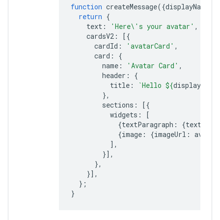
function
createMessage
({
displayName
,
return
{
text
:
'Here\'s your avatar'
,
cardsV2
:
[{
cardId
:
'avatarCard'
,
card
:
{
name
:
'Avatar Card'
,
header
:
{
title
:
`Hello 
${
displayName
},
sections
:
[{
widgets
:
[
{
textParagraph
:
{
text
:
'Y
{
image
:
{
imageUrl
:
avatar
],
}],
},
}],
};
}