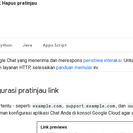
k
Hapus pratinjau
.
Python
Java
Apps Script
ogle Chat yang menerima dan merespons
peristiwa interaksi
. Unt
 layanan HTTP, selesaikan
panduan memulai
ini.
rasi pratinjau link
rtentu - seperti
example.com
,
support.example.com
, dan
s
man konfigurasi aplikasi Chat Anda di konsol Google Cloud agar a