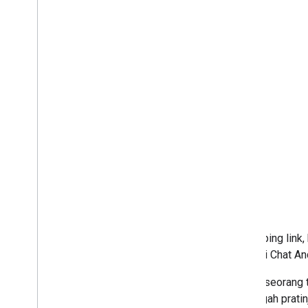
Menonaktifkan atau menghapus
aplikasi
Mengelola Chat sebagai
administrator Google Workspace
Ringkasan
Menelusuri dan mengelola ruang di
organisasi Anda
Membuat ruang dapat ditemukan oleh
pengguna tertentu
Memigrasikan organisasi ke Chat
Di samping link,
Aplikasi Chat An
Jika seseorang t
mencegah pratin