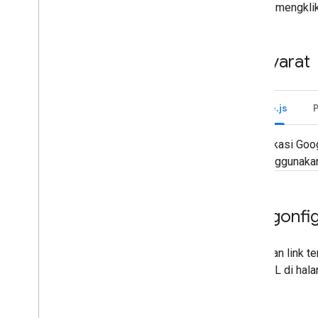
dengan mengkli
Prasyarat
Node.js
Aplikasi Go
menggunakan
Mengonfigu
Daftarkan link te
pola URL di hala