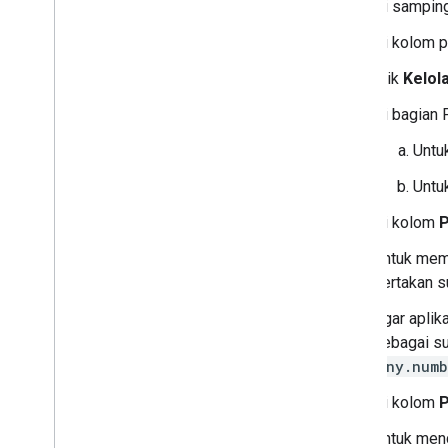
Di samping
Di kolom p
Klik
Kelol
Di bagian P
Untuk
Untu
Di kolom
P
Untuk memb
sertakan s
Agar aplik
sebagai s
any.numb
Di kolom
P
Untuk men