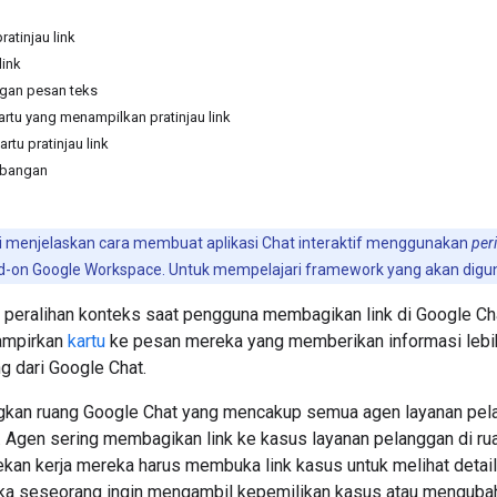
atinjau link
link
gan pesan teks
rtu yang menampilkan pratinjau link
tu pratinjau link
mbangan
i menjelaskan cara membuat aplikasi Chat interaktif menggunakan
per
dd-on Google Workspace. Untuk mempelajari framework yang akan digun
peralihan konteks saat pengguna membagikan link di Google Cha
ampirkan
kartu
ke pesan mereka yang memberikan informasi lebi
g dari Google Chat.
gkan ruang Google Chat yang mencakup semua agen layanan pela
 Agen sering membagikan link ke kasus layanan pelanggan di rua
kan kerja mereka harus membuka link kasus untuk melihat detail 
jika seseorang ingin mengambil kepemilikan kasus atau mengubah