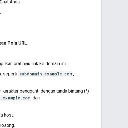
 Chat Anda.
.
an Pola URL
.
lkan pratinjau link ke domain ini.
u, seperti
subdomain.example.com
,
n karakter pengganti dengan tanda bintang (*)
n.example.com
dan
a host.
kosong.