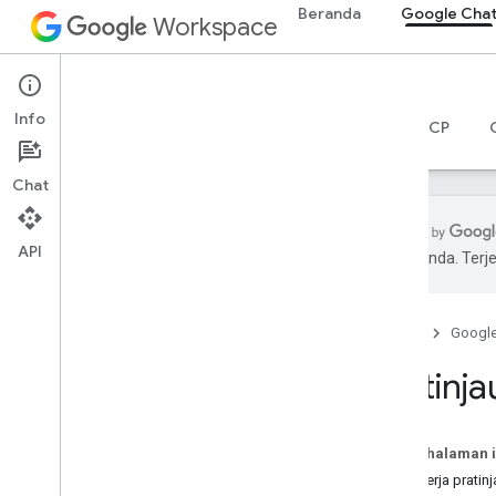
Beranda
Google Cha
Workspace
Google Chat
Info
Ringkasan
Panduan
Referensi
Server MCP
Chat
API
pilihan Anda. Te
Mulai
Ringkasan pengembangan dengan
Google Chat
Beranda
Googl
Mengembangkan aplikasi di
Pratinja
Google Workspace
Panduan memulai
Mengautentikasi dan memberi otorisasi
Pada halaman i
Memanggil Chat API
Cara kerja pratinj