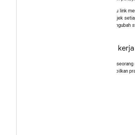
Google Workspace
Pratinjau link 
Mem-build aplikasi Chat
menggunakan peristiwa interaksi
dan subjek seti
Menerima dan merespons
dan mengubah sta
interaksi pengguna
Merespons perintah
Membuat dialog interaktif
Cara kerja 
Pratinjau link
Membangun halaman beranda
untuk aplikasi Chat Anda
Saat seseorang 
Mengumpulkan dan memproses
menampilkan prat
informasi dari pengguna
Menghubungkan ke sistem dan
alat eksternal
Menggunakan acara dari Google Chat
Mengidentifikasi dan menentukan
pengguna Google Chat
Mengelola status ketersediaan
pengguna
Menulis pesan error yang dapat
ditindaklanjuti