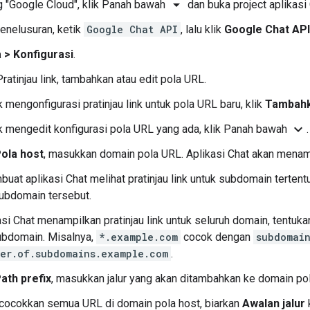
arrow_drop_down
 "Google Cloud", klik Panah bawah
dan buka project aplikasi
enelusuran, ketik
Google Chat API
, lalu klik
Google Chat API
a
>
Konfigurasi
.
ratinjau link, tambahkan atau edit pola URL.
 mengonfigurasi pratinjau link untuk pola URL baru, klik
Tambahk
expand_more
k mengedit konfigurasi pola URL yang ada, klik Panah bawah
.
ola host
, masukkan domain pola URL. Aplikasi Chat akan menampi
uat aplikasi Chat melihat pratinjau link untuk subdomain tertent
ubdomain tersebut.
asi Chat menampilkan pratinjau link untuk seluruh domain, tentuka
ubdomain. Misalnya,
*.example.com
cocok dengan
subdomai
er.of.subdomains.example.com
.
ath prefix
, masukkan jalur yang akan ditambahkan ke domain pol
cocokkan semua URL di domain pola host, biarkan
Awalan jalur