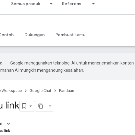
t
Semua produk
Referensi
Contoh
Dukungan
Pembuat kartu
Google menggunakan teknologi AI untuk menerjemahkan konten
rjemahan AI mungkin mengandung kesalahan.
e Workspace
Google Chat
Panduan
u link
ni
au link