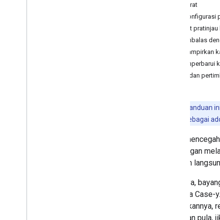
Prasyarat
Rencana
Mengonfigurasi pr
Mengidentifikasi kebutuhan pengguna
Melihat pratinjau 
Menentukan semua perjalanan
pengguna
Membalas den
Memilih arsitektur aplikasi Chat
Melampirkan ka
Mendesain interaksi pengguna
Memperbarui kar
Batas dan perti
Build
Mengirim dan mengelola pesan
Menggunakan ruang
Catatan:
Panduan in
Mengatur ruang ke dalam bagian
aplikasi Chat sebagai a
Mengelola anggota dalam ruang
Untuk mencegah 
Membalas pesan
link dengan mel
Bekerja dengan emoji kustom
tindakan langsun
Mengupload dan mendownload
lampiran
Misalnya, bayan
Berinteraksi dengan pengguna
bernama Case-y.
Ringkasan
melakukannya, re
Mem-build aplikasi Chat
Demikian pula, 
interaktif sebagai add-on