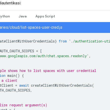
autentikasi:
Python
Java
Apps Script
raries/cloud/list-spaces-user-cred.js
ateClientWithUserCredentials
}
from
'./authentication-ut
AUTH_OAUTH_SCOPES
=
[
www.googleapis.com/auth/chat.spaces.readonly'
,
ple shows how to list spaces with user credential
ion
main
()
{
 a client
tClient
=
await
createClientWithUserCredentials
(
TH_OAUTH_SCOPES
,
lize request argument(s)
uest
=
{