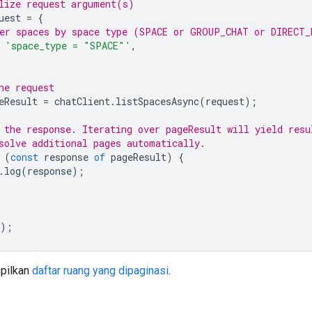
lize request argument(s)
uest
=
{
er spaces by space type (SPACE or GROUP_CHAT or DIRECT_
'space_type = "SPACE"'
,
he request
eResult
=
chatClient
.
listSpacesAsync
(
request
);
 the response. Iterating over pageResult will yield resu
solve additional pages automatically.
(
const
response
of
pageResult
)
{
.
log
(
response
);
);
pilkan
daftar ruang yang dipaginasi
.