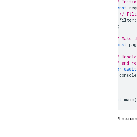
// Initia
const
req
// Filt
filter
:
};
// Make t
const
pag
// Handle
// and re
for
await
console
}
}
await
main
(
Chat API menam