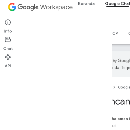
Beranda
Google Cha
Workspace
Google Chat
Info
Ringkasan
Panduan
Referensi
Server MCP
Chat
API
pilihan Anda. Te
Mulai
Ringkasan pengembangan dengan
Google Chat
Beranda
Googl
Mengembangkan aplikasi di
Mencan
Google Workspace
Panduan memulai
Mengautentikasi dan memberi otorisasi
Pada halaman i
Memanggil Chat API
Prasyarat