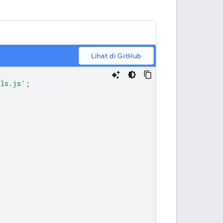
Lihat di GitHub
ils.js'
;