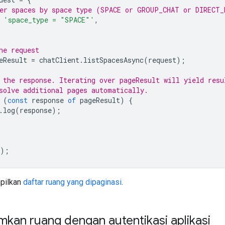
er spaces by space type (SPACE or GROUP_CHAT or DIRECT_
'space_type = "SPACE"'
,
he request
eResult
=
chatClient
.
listSpacesAsync
(
request
);
 the response. Iterating over pageResult will yield resu
solve additional pages automatically.
(
const
response
of
pageResult
)
{
.
log
(
response
);
);
pilkan
daftar ruang yang dipaginasi
.
kan ruang dengan autentikasi aplikasi