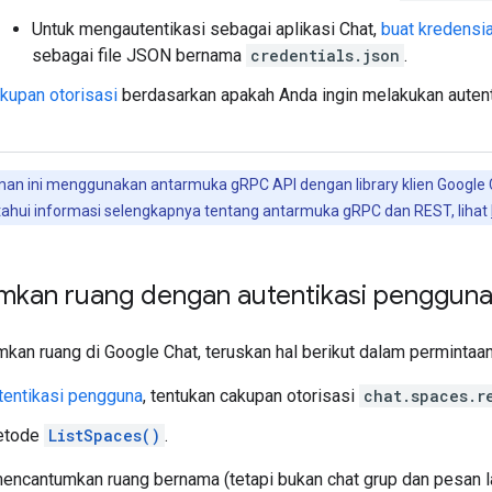
Untuk mengautentikasi sebagai aplikasi Chat,
buat kredensia
sebagai file JSON bernama
credentials.json
.
akupan otorisasi
berdasarkan apakah Anda ingin melakukan autent
man ini menggunakan antarmuka gRPC API dengan library klien Googl
ahui informasi selengkapnya tentang antarmuka gRPC dan REST, lihat
kan ruang dengan autentikasi penggun
kan ruang di Google Chat, teruskan hal berikut dalam permintaa
tentikasi pengguna
, tentukan cakupan otorisasi
chat.spaces.r
etode
ListSpaces()
.
encantumkan ruang bernama (tetapi bukan chat grup dan pesan lang