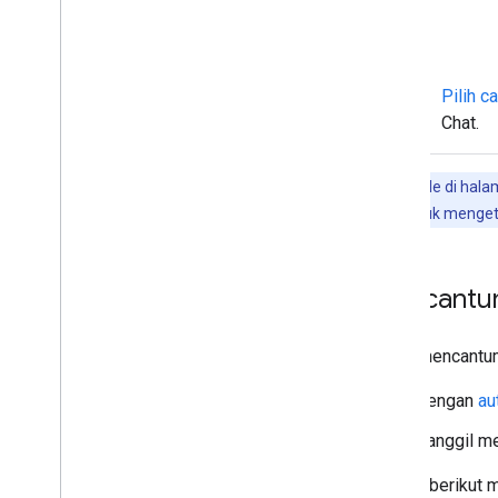
Men-deploy
,
menguji
,
dan
memecahkan masalah
Membuat dan mengelola deployment
Menguji fitur interaktif
Pilih c
Error log
Chat.
Memecahkan masalah
Mengonversi aplikasi Chat interaktif
Contoh kode di hala
menjadi add-on Google Workspace
REST API. Untuk menget
Memublikasikan ke Google
Workspace Marketplace
Mencantum
Memublikasikan aplikasi Chat ke
Google Workspace Marketplace
Memproses dan meninjau
Untuk mencantum
persyaratan untuk aplikasi Chat
publik
Dengan
au
Mengelola aplikasi Chat yang
dipublikasikan
Panggil m
Menonaktifkan atau menghapus
aplikasi
Contoh berikut m