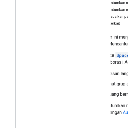
Mencantumkan ru
Rencana
Mencantumkan ru
Mengidentifikasi kebutuhan pengguna
Menyesuaikan pe
Menentukan semua perjalanan
pengguna
Topik terkait
Memilih arsitektur aplikasi Chat
Mendesain interaksi pengguna
Panduan ini me
ruang. Mencantu
Build
Resource
Spac
Mengirim dan mengelola pesan
berkolaborasi. A
Menggunakan ruang
Membuat ruang bernama
Pesan lang
Membuat ruang dan menambahkan
anggota
Chat grup 
Mendapatkan detail tentang ruang
Ruang bern
Menemukan ruang pesan langsung
Menemukan chat grup
Mencantumkan 
Mencantumkan ruang
ruang dengan
Au
Memperbarui ruang
Menghapus ruang