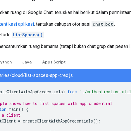
kan ruang di Google Chat, teruskan hal berikut dalam permintaa
tentikasi aplikasi
, tentukan cakupan otorisasi
chat.bot
.
etode
ListSpaces()
.
encantumkan ruang bernama (tetapi bukan chat grup dan pesan lan
Python
Java
Apps Script
raries/cloud/list-spaces-app-cred.js
ateClientWithAppCredentials
}
from
'./authentication-uti
ple shows how to list spaces with app credential
ion
main
()
{
 a client
tClient
=
createClientWithAppCredentials
();