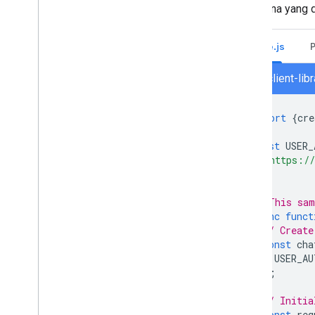
pengguna yang di
Mengelola Chat sebagai
administrator Google Workspace
Ringkasan
Node.js
Menelusuri dan mengelola ruang di
organisasi Anda
chat/client-lib
Membuat ruang dapat ditemukan oleh
pengguna tertentu
Memigrasikan organisasi ke Chat
import
{
cre
const
USER_
'https://
];
// This sam
async
funct
// Create
const
cha
USER_AU
);
// Initia
const
req