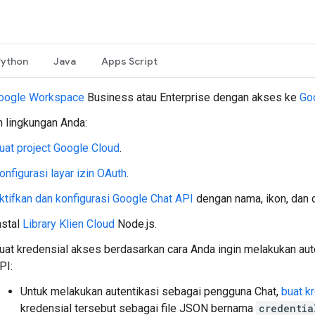
Python
Java
Apps Script
oogle Workspace
Business atau Enterprise dengan akses ke
Go
n lingkungan Anda:
uat project Google Cloud
.
onfigurasi layar izin OAuth
.
ktifkan dan konfigurasi Google Chat API
dengan nama, ikon, dan d
nstal
Library Klien Cloud
Node.js.
uat kredensial akses berdasarkan cara Anda ingin melakukan aut
PI:
Untuk melakukan autentikasi sebagai pengguna Chat,
buat k
kredensial tersebut sebagai file JSON bernama
credentia