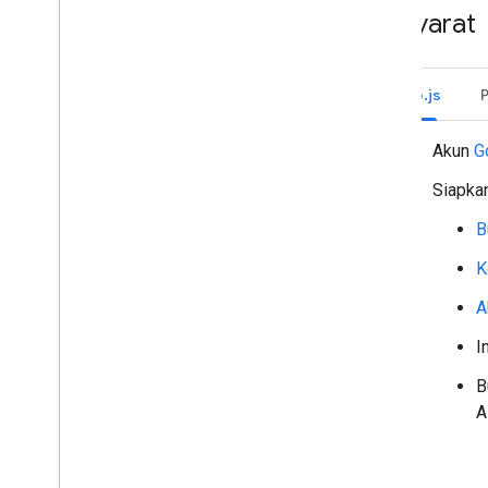
Mendapatkan setelan notifikasi
Prasyarat
ruang pengguna
Memperbarui setelan notifikasi
ruang pengguna
Mengatur ruang ke dalam bagian
Node.js
Mengelola anggota dalam ruang
Membalas pesan
Akun
G
Bekerja dengan emoji kustom
Siapka
Mengupload dan mendownload
lampiran
B
Berinteraksi dengan pengguna
Menggunakan acara dari Google Chat
K
Mengidentifikasi dan menentukan
A
pengguna Google Chat
Mengelola status ketersediaan
I
pengguna
Menulis pesan error yang dapat
B
ditindaklanjuti
A
Mempelajari contoh dan tutorial
aplikasi Chat