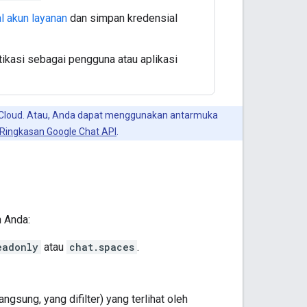
l akun layanan
dan simpan kredensial
ikasi sebagai pengguna atau aplikasi
e Cloud. Atau, Anda dapat menggunakan antarmuka
Ringkasan Google Chat API
.
a
n Anda:
eadonly
atau
chat.spaces
.
sung, yang difilter) yang terlihat oleh