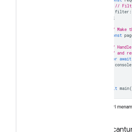
// Filt
filter
:
};
// Make t
const
pag
// Handle
// and re
for
await
console
}
}
await
main
(
Chat API menam
Mencantum