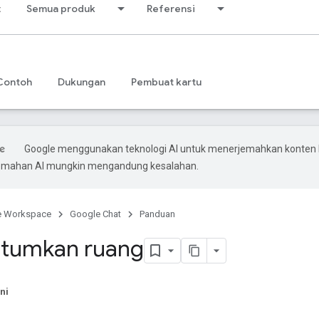
t
Semua produk
Referensi
Contoh
Dukungan
Pembuat kartu
Google menggunakan teknologi AI untuk menerjemahkan konten
rjemahan AI mungkin mengandung kesalahan.
e Workspace
Google Chat
Panduan
tumkan ruang
ni