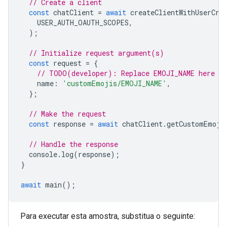
// Create a client
const
chatClient
=
await
createClientWithUserCre
USER_AUTH_OAUTH_SCOPES
,
);
// Initialize request argument(s)
const
request
=
{
// TODO(developer): Replace EMOJI_NAME here
name
:
'customEmojis/EMOJI_NAME'
,
};
// Make the request
const
response
=
await
chatClient
.
getCustomEmoji
// Handle the response
console
.
log
(
response
);
}
await
main
();
Para executar esta amostra, substitua o seguinte: