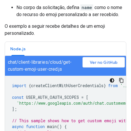
No corpo da solicitação, defina
name
como o nome
do recurso do emoji personalizado a ser recebido.
O exemplo a seguir recebe detalhes de um emoji
personalizado.
Node.js
chat/client-libraries/cloud/get-
Ver no GitHub
custom-emoji-user-cred.js
import
{
createClientWithUserCredentials
}
from
'./a
const
USER_AUTH_OAUTH_SCOPES
=
[
'https://www.googleapis.com/auth/chat.customemoj
];
// This sample shows how to get custom emoji with 
async
function
main
()
{