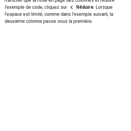
n'afficher que la mise en page des colonnes et réduire
chevron_left
l'exemple de code, cliquez sur
Réduire
. Lorsque
l'espace est limité, comme dans l'exemple suivant, la
deuxième colonne passe sous la première.