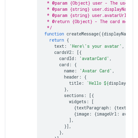
 * @param {Object} user - The user wh
 * @param {string} user.displayName -
 * @param {string} user.avatarUrl - T
 * @return {Object} - The card messag
 */
function
createMessage
({
displayName
,
return
{
text
:
'Here\'s your avatar'
,
cardsV2
:
[{
cardId
:
'avatarCard'
,
card
:
{
name
:
'Avatar Card'
,
header
:
{
title
:
`Hello 
${
displayName
},
sections
:
[{
widgets
:
[
{
textParagraph
:
{
text
:
'Y
{
image
:
{
imageUrl
:
avatar
],
}],
},