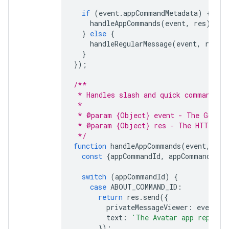
if
(
event
.
appCommandMetadata
)
{
handleAppCommands
(
event
,
res
);
}
else
{
handleRegularMessage
(
event
,
res
);
}
});
/**
 * Handles slash and quick commands.
 *
 * @param {Object} event - The Google
 * @param {Object} res - The HTTP res
 */
function
handleAppCommands
(
event
,
res
const
{
appCommandId
,
appCommandType
switch
(
appCommandId
)
{
case
ABOUT_COMMAND_ID
:
return
res
.
send
({
privateMessageViewer
:
event
.
u
text
:
'The Avatar app replies
});