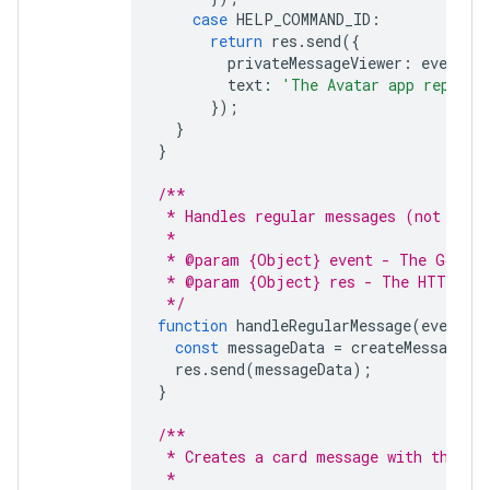
case
HELP_COMMAND_ID
:
return
res
.
send
({
privateMessageViewer
:
event
.
u
text
:
'The Avatar app replies
});
}
}
/**
 * Handles regular messages (not comm
 *
 * @param {Object} event - The Google
 * @param {Object} res - The HTTP res
 */
function
handleRegularMessage
(
event
,
const
messageData
=
createMessage
(
e
res
.
send
(
messageData
);
}
/**
 * Creates a card message with the us
 *