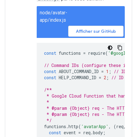
node/avatar-
app/index.js
Afficher sur GitHub
const
functions
=
require
(
'@google-cl
// Command IDs (configure these in Go
const
ABOUT_COMMAND_ID
=
1
;
// ID for
const
HELP_COMMAND_ID
=
2
;
// ID for 
/**
 * Google Cloud Function that handles
 *
 * @param {Object} req - The HTTP req
 * @param {Object} res - The HTTP res
 */
functions
.
http
(
'avatarApp'
,
(
req
,
res
const
event
=
req
.
body
;