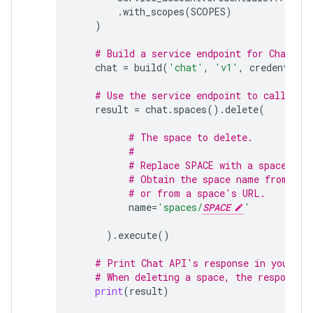
.
with_scopes
(
SCOPES
)
)
# Build a service endpoint for Chat AP
chat
=
build
(
'chat'
,
'v1'
,
credentials
# Use the service endpoint to call Cha
result
=
chat
.
spaces
()
.
delete
(
# The space to delete.
#
# Replace SPACE with a space nam
# Obtain the space name from the
# or from a space's URL.
name
=
'spaces/
SPACE
'
)
.
execute
()
# Print Chat API's response in your co
# When deleting a space, the response 
print
(
result
)