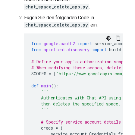
chat_space_delete_app.py
.
Fügen Sie den folgenden Code in
chat_space_delete_app.py
ein:
from
google.oauth2
import
service_account
from
apiclient.discovery
import
build
# Define your app's authorization scopes.
# When modifying these scopes, delete the 
SCOPES
=
[
"https://www.googleapis.com/auth
def
main
():
'''
    Authenticates with Chat API using app 
    then deletes the specified space.
    '''
# Specify service account details.
creds
=
(
service_account
.
Credentials
.
from_s