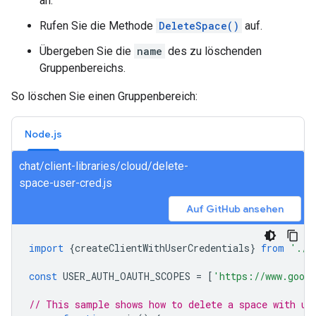
an.
Rufen Sie die Methode
DeleteSpace()
auf.
Übergeben Sie die
name
des zu löschenden
Gruppenbereichs.
So löschen Sie einen Gruppenbereich:
Node.js
chat/client-libraries/cloud/delete-
space-user-cred.js
Auf GitHub ansehen
import
{
createClientWithUserCredentials
}
from
'./a
const
USER_AUTH_OAUTH_SCOPES
=
[
'https://www.googl
// This sample shows how to delete a space with us