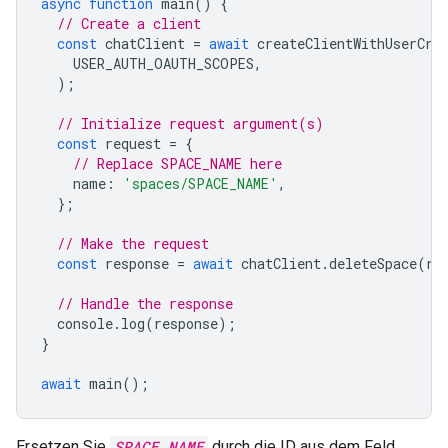
async
function
main
()
{
// Create a client
const
chatClient
=
await
createClientWithUserCre
USER_AUTH_OAUTH_SCOPES
,
);
// Initialize request argument(s)
const
request
=
{
// Replace SPACE_NAME here
name
:
'spaces/SPACE_NAME'
,
};
// Make the request
const
response
=
await
chatClient
.
deleteSpace
(
re
// Handle the response
console
.
log
(
response
);
}
await
main
();
Ersetzen Sie
SPACE_NAME
durch die ID aus dem Feld