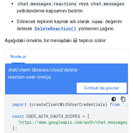
chat.messages.reactions
veya
chat.messages
yetkilendirme kapsamını belirtin.
Silinecek tepkinin kaynak adı olarak
name
değerini
ileterek
DeleteReaction()
yöntemini çağırın.
Aşağıdaki örnekte, bir mesajdaki 😀 tepkisi silinir:
Node.js
chat/client-libraries/cloud/delete-
reaction-user-cred.js
GitHub'da göster
import
{
createClientWithUserCredentials
}
from
'./a
const
USER_AUTH_OAUTH_SCOPES
=
[
'https://www.googleapis.com/auth/chat.messages.r
];