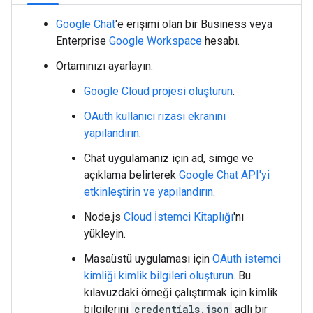
Google Chat
'e erişimi olan bir Business veya
Enterprise
Google Workspace
hesabı.
Ortamınızı ayarlayın:
Google Cloud projesi oluşturun
.
OAuth kullanıcı rızası ekranını
yapılandırın
.
Chat uygulamanız için ad, simge ve
açıklama belirterek
Google Chat API'yi
etkinleştirin ve yapılandırın
.
Node.js
Cloud İstemci Kitaplığı
'nı
yükleyin.
Masaüstü uygulaması için
OAuth istemci
kimliği kimlik bilgileri oluşturun
. Bu
kılavuzdaki örneği çalıştırmak için kimlik
bilgilerini
credentials.json
adlı bir