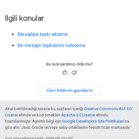
İlgili konular
Mesajlara tepki ekleme
Bir mesajın tepkilerini listeleme
.
Bu size yardımcı oldu mu?
Geri bildirim gönderin
Aksi belirtilmediği sürece bu sayfanın içeriği
Creative Commons Atıf 4.0
Lisansı
altında ve kod örnekleri
Apache 2.0 Lisansı
altında
lisanslanmıştır. Ayrıntılı bilgi için
Google Developers Site Politikaları
'na
göz atın. Java, Oracle ve/veya satış ortaklarının tescilli ticari markasıdır.
Son güncelleme tarihi: 2026-05-13 UTC.