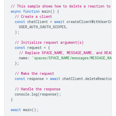
// This sample shows how to delete a reaction to a
async
function
main
()
{
// Create a client
const
chatClient
=
await
createClientWithUserCre
USER_AUTH_OAUTH_SCOPES
,
);
// Initialize request argument(s)
const
request
=
{
// Replace SPACE_NAME, MESSAGE_NAME, and REACT
name
:
'spaces/SPACE_NAME/messages/MESSAGE_NAME
};
// Make the request
const
response
=
await
chatClient
.
deleteReaction
// Handle the response
console
.
log
(
response
);
}
await
main
();