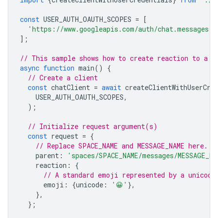
const
USER_AUTH_OAUTH_SCOPES
=
[
'https://www.googleapis.com/auth/chat.messages.r
];
// This sample shows how to create reaction to a m
async
function
main
()
{
// Create a client
const
chatClient
=
await
createClientWithUserCre
USER_AUTH_OAUTH_SCOPES
,
);
// Initialize request argument(s)
const
request
=
{
// Replace SPACE_NAME and MESSAGE_NAME here.
parent
:
'spaces/SPACE_NAME/messages/MESSAGE_NA
reaction
:
{
// A standard emoji represented by a unicode
emoji
:
{
unicode
:
'😀'
},
},
};