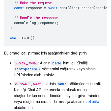
// Make the request
const
response
=
await
chatClient
.
createReaction
// Handle the response
console
.
log
(
response
);
}
await
main
();
Bu örneği çalıştırmak için aşağıdakileri değiştirin:
SPACE_NAME
: Alanın
name
kimliği. Kimliği
ListSpaces()
yöntemini çağırarak veya alanın
URL'sinden alabilirsiniz.
MESSAGE_NAME
: İletinin
name
bölümündeki kimlik.
Kimliği, Chat API ile asenkron olarak mesaj
oluşturduktan sonra döndürülen yanıt gövdesinden
veya oluşturma sırasında mesaja atanan
özel adla
alabilirsiniz.