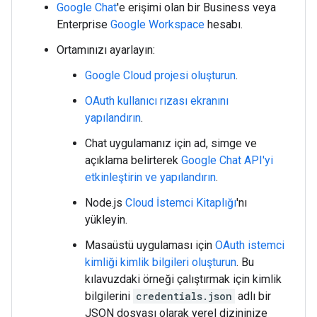
Google Chat
'e erişimi olan bir Business veya
Enterprise
Google Workspace
hesabı.
Ortamınızı ayarlayın:
Google Cloud projesi oluşturun
.
OAuth kullanıcı rızası ekranını
yapılandırın
.
Chat uygulamanız için ad, simge ve
açıklama belirterek
Google Chat API'yi
etkinleştirin ve yapılandırın
.
Node.js
Cloud İstemci Kitaplığı
'nı
yükleyin.
Masaüstü uygulaması için
OAuth istemci
kimliği kimlik bilgileri oluşturun
. Bu
kılavuzdaki örneği çalıştırmak için kimlik
bilgilerini
credentials.json
adlı bir
JSON dosyası olarak yerel dizininize