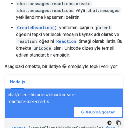
chat.messages.reactions.create
,
chat.messages.reactions
veya
chat.messages
yetkilendirme kapsamını belirtin.
CreateReaction()
yöntemini çağırın,
parent
öğesini tepki verilecek mesajın kaynak adı olarak ve
reaction
öğesini
Reaction
örneği olarak iletin. Bu
örnekte
unicode
alanı, Unicode dizesiyle temsil
edilen standart bir emojidir.
Aşağıdaki örnekte, bir iletiye 😀 emojisiyle tepki veriliyor:
Node.js
chat/client-libraries/cloud/create-
reaction-user-cred.js
GitHub'da göster
import
{
createClientWithUserCredentials
}
from
'./a