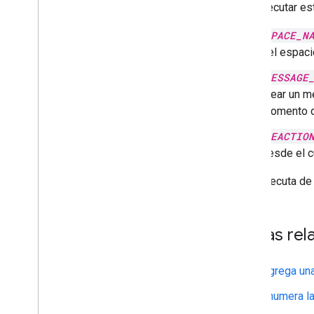
Para ejecutar es
SPACE_N
del espaci
MESSAGE
crear un m
momento de
REACTIO
desde el c
Si se ejecuta de
Temas rel
Agrega una
Enumera l