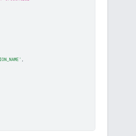
ION_NAME'
,