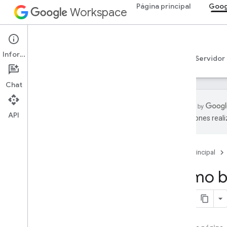
Página principal
Goog
Workspace
Google Chat
Información
Descripción general
Guías
Referencia
Servidor
Chat
API
traducciones real
Comenzar
Descripción general de Develop with
Google Chat
Página principal
Desarrolla en Google Workspace
Cómo bo
Guías de inicio rápido
Valida y autoriza
Llama a la API de Chat
Plan