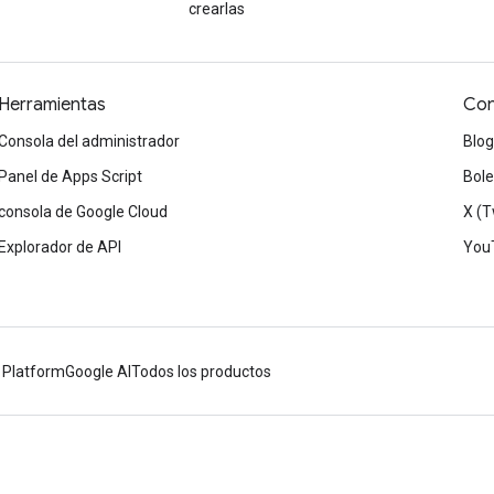
crearlas
Herramientas
Con
Consola del administrador
Blog
Panel de Apps Script
Bole
consola de Google Cloud
X (T
Explorador de API
You
 Platform
Google AI
Todos los productos