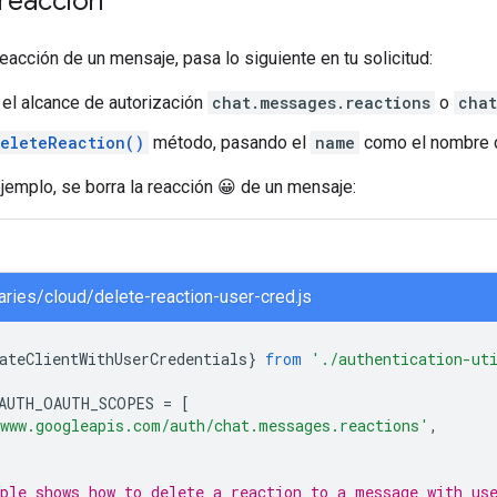
 reacción
reacción de un mensaje, pasa lo siguiente en tu solicitud:
 el alcance de autorización
chat.messages.reactions
o
chat
eleteReaction()
método, pasando el
name
como el nombre de
ejemplo, se borra la reacción 😀 de un mensaje:
raries/cloud/delete-reaction-user-cred.js
ateClientWithUserCredentials
}
from
'./authentication-ut
AUTH_OAUTH_SCOPES
=
[
www.googleapis.com/auth/chat.messages.reactions'
,
ple shows how to delete a reaction to a message with us