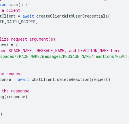
ion
main
()
{
 a client
tClient
=
await
createClientWithUserCredentials
(
TH_OAUTH_SCOPES
,
lize request argument(s)
uest
=
{
ace SPACE_NAME, MESSAGE_NAME, and REACTION_NAME here
'spaces/SPACE_NAME/messages/MESSAGE_NAME/reactions/REACT
he request
ponse
=
await
chatClient
.
deleteReaction
(
request
);
 the response
og
(
response
);
);