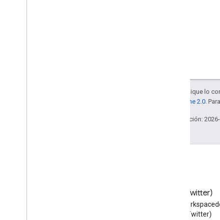
Salvo que se indique lo con
la
licencia Apache 2.0
. Par
Última actualización: 2026
Blog
X (Twitter)
Lea el blog de Google
Sigue a @workspaced
Workspace Developers
X (Twitter)