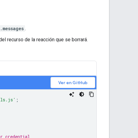
.messages
.
l recurso de la reacción que se borrará.
Ver en GitHub
ils.js'
;
er credential