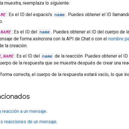
ta muestra, reemplaza lo siguiente:
AME
: Es el ID del espacio's
name
. Puedes obtener el ID llamand
o.
_NAME
: Es el ID del
name
. Puedes obtener el ID del cuerpo de 
ensaje de forma asíncrona con la API de Chat o con el
nombre pe
 la creación.
N_NAME
: Es el ID del
name
de la reacción. Puedes obtener el ID
uerpo de la respuesta que se muestra después de crear una reac
 forma correcta, el cuerpo de la respuesta estará vacío, lo que in
acionados
 reacción a un mensaje
.
as reacciones de un mensaje
.