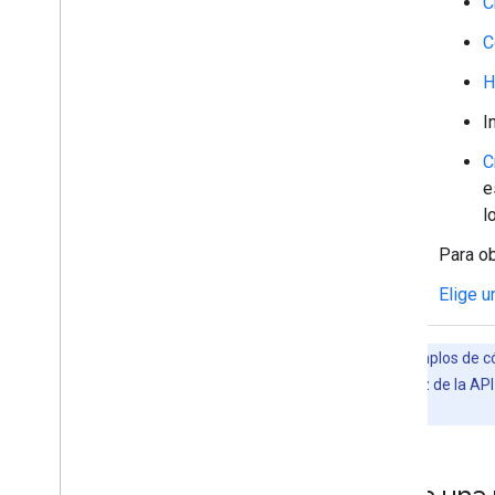
C
Cómo subir y descargar archivos
adjuntos
C
Interactuar con los usuarios
H
Trabaja con eventos de Google Chat
Identifica y especifica los usuarios de
I
Google Chat
Administra el estado de disponibilidad
C
de los usuarios
e
Cómo escribir mensajes de error
l
prácticos
Explora instructivos y ejemplos de la
Para ob
app de Chat
Elige u
Implementa
,
prueba y soluciona
problemas
Crea y administra implementaciones
En los ejemplos de c
Prueba las funciones interactivas
usar la interfaz de la A
Errores de registro
Google Chat
.
Solución de problemas
Convierte una app de Chat