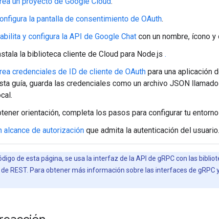
rea un proyecto de Google Cloud
.
onfigura la pantalla de consentimiento de OAuth
.
abilita y configura la API de Google Chat
con un nombre, ícono y 
nstala la biblioteca cliente de Cloud para Node.js
.
rea credenciales de ID de cliente de OAuth
para una aplicación d
sta guía, guarda las credenciales como un archivo JSON llamad
ocal.
tener orientación, completa los pasos para configurar tu entorn
n alcance de autorización
que admita la autenticación del usuario
ódigo de esta página, se usa la interfaz de la API de gRPC con las bibli
PI de REST. Para obtener más información sobre las interfaces de gRPC 