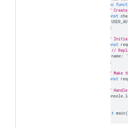
async
funct
// Create
const
cha
USER_AU
);
// Initia
const
req
// Repl
name
:
};
// Make t
const
res
// Handle
console
.
l
}
await
main
(