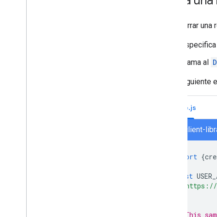
Borra una
interactiva en un complemento de
Google Workspace
Para borrar una 
Publicar en Google Workspace
Marketplace
Especifica
Publica apps de Chat en Google
Llama al
D
Workspace Marketplace
Procesa y revisa los requisitos para
En el siguiente 
las apps de Chat públicas
Cómo mantener las apps de Chat
publicadas
Node.js
Desactivar o borrar una app
chat/client-lib
Administra Chat como
administrador de Google
Workspace
import
{
cre
Descripción general
const
USER_
Busca y administra espacios en tu
organización
'https://
];
Haz que usuarios específicos puedan
encontrar un espacio
// This sam
Migra tu organización a Chat