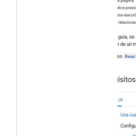
En esta página
Identifica las necesidades de tus
Requisitos previ
usuarios
Borra una reacci
Definir todos los recorridos del usuario
Temas relaciona
Elige una arquitectura de app de Chat
Cómo diseñar interacciones del usuario
En esta guía, se
reacción de un m
Compilación
Cómo enviar y administrar mensajes
El recurso
Reac
Trabaja con espacios
Organiza los espacios en secciones
Administra los miembros de los
Requisitos
espacios
Cómo reaccionar a los mensajes
Cómo agregar una reacción a un
Node.js
mensaje
Cómo enumerar las reacciones a un
mensaje
Una cu
Cómo borrar una reacción de un
mensaje
Configu
Trabaja con emojis personalizados