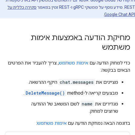
הלקוח של Google Cloud. אפשר גם להשתמש בממשק API בארכיטקטורת
REST. מידע נוסף על ממשקי gRPC ו-REST זמין במאמר
סקירה כללית על
.
Google Chat API
מחיקת הודעה באמצעות אימות
משתמש
כדי למחוק הודעה עם
אימות משתמש
, צריך להעביר את הפרטים
הבאים בבקשה:
מציינים את
chat.messages
היקף ההרשאה.
מבצעים קריאה ל-method‏
DeleteMessage()
.
מגדירים את
name
לשם המשאב של ההודעה
שרוצים למחוק.
בדוגמה הבאה נמחקת הודעה עם
אימות משתמש
: