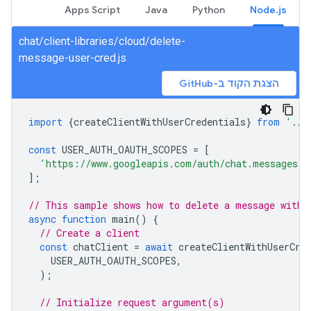
Apps Script
Java
Python
Node.js
chat/client-libraries/cloud/delete-
message-user-cred.js
הצגת הקוד ב-GitHub
import
{
createClientWithUserCredentials
}
from
'./a
const
USER_AUTH_OAUTH_SCOPES
=
[
'https://www.googleapis.com/auth/chat.messages'
,
];
// This sample shows how to delete a message with 
async
function
main
()
{
// Create a client
const
chatClient
=
await
createClientWithUserCre
USER_AUTH_OAUTH_SCOPES
,
);
// Initialize request argument(s)