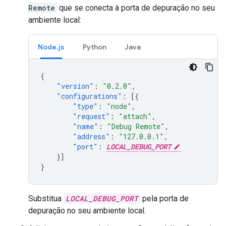
Remote
que se conecta à porta de depuração no seu
ambiente local:
Node.js
Python
Java
{
"version"
:
"0.2.0"
,
"configurations"
:
[{
"type"
:
"node"
,
"request"
:
"attach"
,
"name"
:
"Debug Remote"
,
"address"
:
"127.0.0.1"
,
"port"
:
LOCAL_DEBUG_PORT
}]
}
Substitua
LOCAL_DEBUG_PORT
pela porta de
depuração no seu ambiente local.