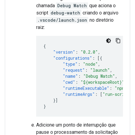
chamada
Debug Watch
que aciona o
script
debug-watch
criando o arquivo
.vscode/launch.json
no diretório
raiz:
{
"version"
:
"0.2.0"
,
"configurations"
:
[{
"type"
:
"node"
,
"request"
:
"launch"
,
"name"
:
"Debug Watch"
,
"cwd"
:
"${workspaceRoot}"
,
"runtimeExecutable"
:
"npm"
,
"runtimeArgs"
:
[
"run-script"
,
}]
}
Adicione um ponto de interrupção que
pause o processamento da solicitação