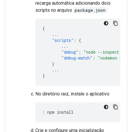
recarga automática adicionando dois
scripts no arquivo
package.json
:
{
...
"scripts"
:
{
...
"debug"
:
"node --inspect inde
"debug-watch"
:
"nodemon --wat
}
...
}
No diretório raiz, instale o aplicativo:
npm
install
Crie e configure uma inicialização