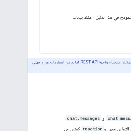
نموذج في هذا الدليل، احفظ بيانات
تستخدم نماذج الرموز البرمجية في هذه الصفحة واجهة gRPC API مع مكتبات عملاء Google Cloud. بدلاً من ذلك، يمكنك استخدام واجهة REST API. لمزيد من المعلومات عن واجهتَي
chat.mess
أو
chat.messages
.
التفاعل معها، و
reaction
كمثيل من