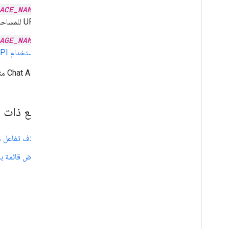
ACE_NAME
URL للمساحة.
AGE_NAME
باستخدام Chat API، أو باستخدام الاسم المخصّص الذي تم تعيينه للرسالة عند إنشائها.
تعرض Chat API مثيلاً من
مواضيع ذات 
حذف تفاعل م
عرض قائمة با