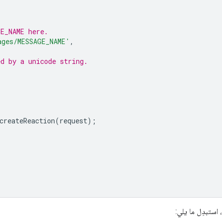
GE_NAME here.
ages/MESSAGE_NAME'
,
ed by a unicode string.
createReaction
(
request
);
استبدِل ما يلي: