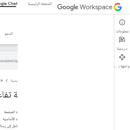
الصفحة الرئيسية
gle Chat
Workspace
Google Chat
معلومات
نظرة عامة
الأدلة
المرجع
خادم MCP
نماذج
الدعم
دردشة
واجهة برمجة التطبيقات
البدء
الصفحة الرئيسية
ce
نظرة عامة على التطوير باستخدام Google
Chat
إضافة تفاع
التطوير على Google Workspace
البدء السريع
المصادقة والتفويض
على هذه الصفحة
طلب Chat API
المتطلبات الأساسية
إضافة تفاعل إلى رسال
تَصْميم