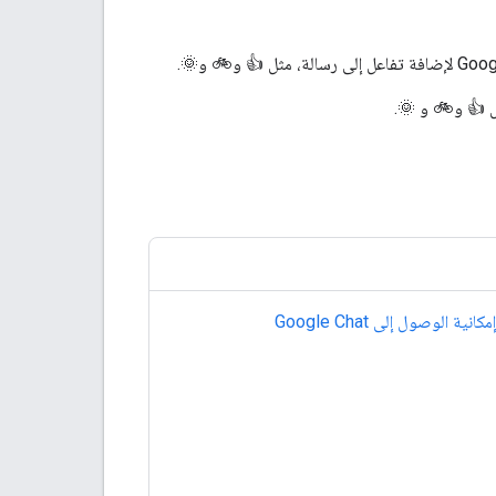
 👍 و🚲 و 🌞.