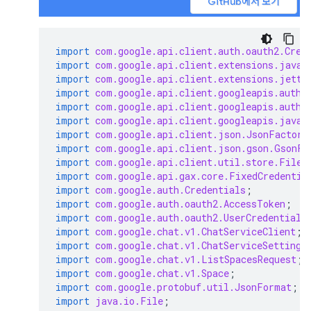
GitHub에서 보기
import
com.google.api.client.auth.oauth2.Cred
import
com.google.api.client.extensions.java6
import
com.google.api.client.extensions.jetty
import
com.google.api.client.googleapis.auth.
import
com.google.api.client.googleapis.auth.
import
com.google.api.client.googleapis.javan
import
com.google.api.client.json.JsonFactory
import
com.google.api.client.json.gson.GsonFa
import
com.google.api.client.util.store.FileD
import
com.google.api.gax.core.FixedCredentia
import
com.google.auth.Credentials
;
import
com.google.auth.oauth2.AccessToken
;
import
com.google.auth.oauth2.UserCredentials
import
com.google.chat.v1.ChatServiceClient
;
import
com.google.chat.v1.ChatServiceSettings
import
com.google.chat.v1.ListSpacesRequest
;
import
com.google.chat.v1.Space
;
import
com.google.protobuf.util.JsonFormat
;
import
java.io.File
;