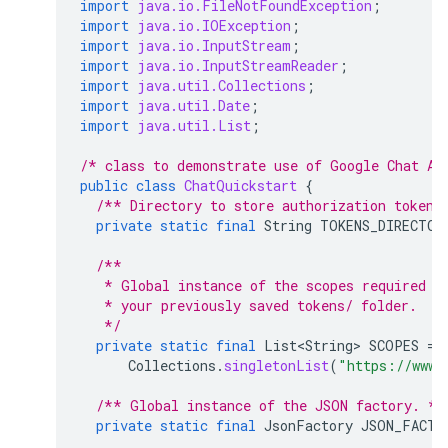
import
java.io.FileNotFoundException
;
import
java.io.IOException
;
import
java.io.InputStream
;
import
java.io.InputStreamReader
;
import
java.util.Collections
;
import
java.util.Date
;
import
java.util.List
;
/* class to demonstrate use of Google Chat AP
public
class
ChatQuickstart
{
/** Directory to store authorization tokens
private
static
final
String
TOKENS_DIRECTOR
/**
   * Global instance of the scopes required b
   * your previously saved tokens/ folder.
   */
private
static
final
List<String>
SCOPES
=
Collections
.
singletonList
(
"https://www.
/** Global instance of the JSON factory. */
private
static
final
JsonFactory
JSON_FACTO