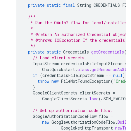
private
static
final
String
CREDENTIALS_FIL
/**
   * Run the OAuth2 flow for local/installed 
   *
   * @return An authorized Credential object.
   * @throws IOException If the credentials.j
   */
private
static
Credentials
getCredentials
()
// Load client secrets.
InputStream
credentialsFileInputStream
=
ChatQuickstart
.
class
.
getResourceAsStr
if
(
credentialsFileInputStream
==
null
)
{
throw
new
FileNotFoundException
(
"Creden
}
GoogleClientSecrets
clientSecrets
=
GoogleClientSecrets
.
load
(
JSON_FACTORY
// Set up authorization code flow.
GoogleAuthorizationCodeFlow
flow
=
new
GoogleAuthorizationCodeFlow
.
Build
GoogleNetHttpTransport
.
newTru