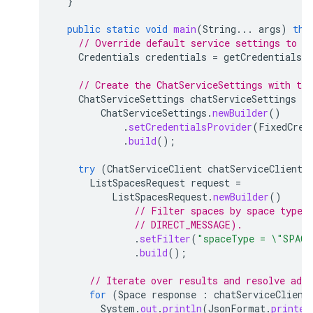
}
public
static
void
main
(
String
...
args
)
thr
// Override default service settings to s
Credentials
credentials
=
getCredentials
(
// Create the ChatServiceSettings with the
ChatServiceSettings
chatServiceSettings
=
ChatServiceSettings
.
newBuilder
()
.
setCredentialsProvider
(
FixedCred
.
build
();
try
(
ChatServiceClient
chatServiceClient
ListSpacesRequest
request
=
ListSpacesRequest
.
newBuilder
()
// Filter spaces by space type 
// DIRECT_MESSAGE).
.
setFilter
(
"spaceType = \"SPACE
.
build
();
// Iterate over results and resolve add
for
(
Space
response
:
chatServiceClient
System
.
out
.
println
(
JsonFormat
.
printer