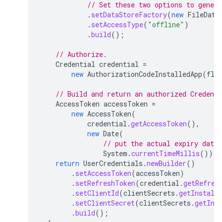
// Set these two options to genera
.
setDataStoreFactory
(
new
FileData
.
setAccessType
(
"offline"
)
.
build
();
// Authorize.
Credential
credential
=
new
AuthorizationCodeInstalledApp
(
flo
// Build and return an authorized Credent
AccessToken
accessToken
=
new
AccessToken
(
credential
.
getAccessToken
(),
new
Date
(
// put the actual expiry date 
System
.
currentTimeMillis
()));
return
UserCredentials
.
newBuilder
()
.
setAccessToken
(
accessToken
)
.
setRefreshToken
(
credential
.
getRefres
.
setClientId
(
clientSecrets
.
getInstall
.
setClientSecret
(
clientSecrets
.
getIns
.
build
();