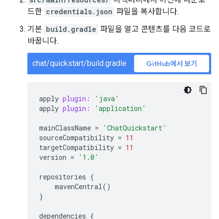
드한
credentials.json
파일을 복사합니다.
기본
build.gradle
파일을 열고 콘텐츠를 다음 코드로
바꿉니다.
chat/quickstart/build.gradle
GitHub에서 보기
apply
plugin:
'java'
apply
plugin:
'application'
mainClassName
=
'ChatQuickstart'
sourceCompatibility
=
11
targetCompatibility
=
11
version
=
'1.0'
repositories
{
mavenCentral
()
}
dependencies
{