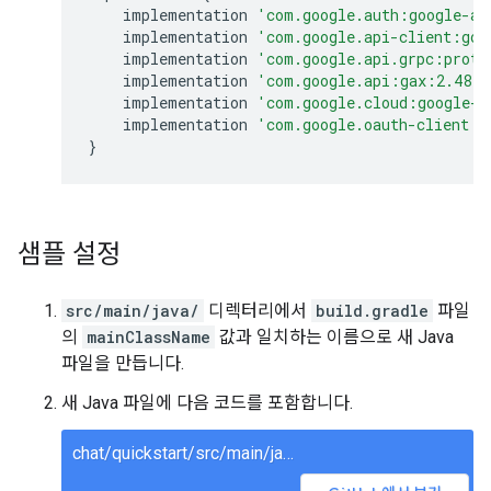
implementation
'com.google.auth:google-au
implementation
'com.google.api-client:goo
implementation
'com.google.api.grpc:proto
implementation
'com.google.api:gax:2.48.1
implementation
'com.google.cloud:google-c
implementation
'com.google.oauth-client:g
}
샘플 설정
src/main/java/
디렉터리에서
build.gradle
파일
의
mainClassName
값과 일치하는 이름으로 새 Java
파일을 만듭니다.
새 Java 파일에 다음 코드를 포함합니다.
chat/quickstart/src/main/java/ChatQuickstart.java