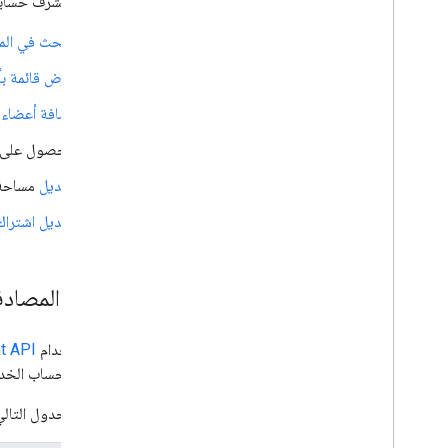
بصفتك مشرف حسابات Google Workspace، يمكنك تنفيذ عدد من مهام الإدارة باستخدام at API
استكشاف نماذج تطبيقات Chat والبرامج
التعليمية
البحث في ال
النشر والاختبار وتحديد المشاكل وحلّها
عرض قائمة بأ
إنشاء عمليات النشر وإدارتها
إضافة أعضاء
و
اختبار الميزات التفاعلية
أخطاء السجلّات
الحصول على
تحديد المشاكل وحلّها
تعديل
مساحة
تحويل تطبيق Chat تفاعلي إلى إضافة
تعديل اشترا
Google Workspace
النشر في Google Workspace
Marketplace
كيفية المصادقة و
نشر تطبيقات Chat على Google
Workspace Marketplace
عند استخدام
t API
معالجة متطلبات تطبيقات Chat المتاحة
للجميع ومراجعتها
النطاق
للحساب الخدم
صيانة تطبيقات Chat المنشورة
يوضّح الجدول التالي ا
إيقاف تطبيق أو حذفه