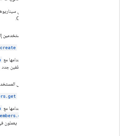
Chat API.
إضافة مستخدمين إل
باستخدام
.create
عند استخدامها مع
h
إعداد موظفين جدد ف
العثور على المستخد
باستخدام
ers.get
عند استخدامها مع
h
embers.delete
لم يعودوا يعملون في