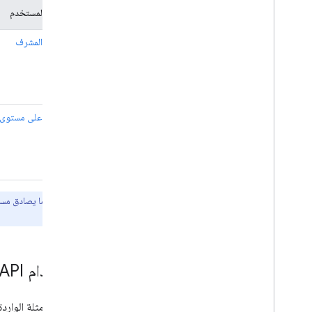
مصادقة المستخدم
إدارة Chat كمشرف في Google
Workspace
نظرة عامة
امتيازات المشرف
البحث عن المساحات في مؤسستك وإدارتها
إتاحة مساحة يمكن لمستخدمين محدَّدين العثور
عليها
نقل بيانات مؤسستك إلى Chat
التفويض على مستوى ا
ملاحظة:
عندما يصادق مستخدم Chat لديه أذونات 
أذونات المشرف
.
استخدام Chat API في مؤسستك
توضّح الأمثلة الواردة في هذا ال