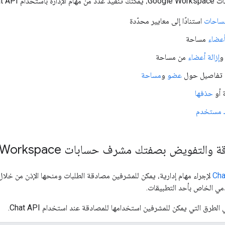
Ch، مثل ما يلي:
مساحات
استنادًا إلى معايير محدّدة
عضاء
مساحة
إزالة أعضاء
من مساحة
 تفاصيل حول
عضو
و
مساحة
 أو
حذفها
ك مستخدم
التفويض بصفتك مشرف حسابات Google Workspace
Cha
لإجراء مهام إدارية، يمكن للمشرفين مصادقة الطلبات ومنحها الإذن من خلا
ي الخاص بأحد التطبيقات.
لطرق التي يمكن للمشرفين استخدامها للمصادقة عند استخدام Chat API.