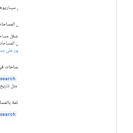
في ما يلي سيناريوهات يمكنك من خلالها، بصف
العثور على المساحا
يمكن أن تشغل مساحات Chat غير المستخدَمة مساحة تخزين قيّمة وتتسبّب في ازدحام واجهة المستخدم. يمك
للعثور على المساحا
مقالة
العثور على مساحات Chat غير ا
تدقيق المساحات في
باستخدام
.search
الوصفية، مثل تاريخ 
تصدير قائمة بالمساح
باستخدام
.search
لتحليلها.