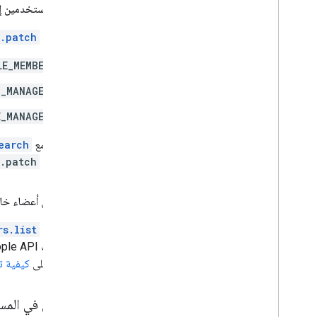
ترقية المستخدمين إ
باستخدام
s.patch
LE_MEMBER
T_MANAGER
E_MANAGER
بالاقتران مع
earch
باستخدام
s.patch
البحث عن أعضاء خا
باستخدام
rs.list
الاطّلاع على
كيفية ت
التدقيق في المس