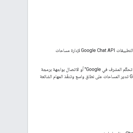
تقدّم هذه الصفحة نظرة عامة حول كيفية استخدام مشرفي Google Workspace لواجهة برمجة التطبيقات Google Chat API لإدارة مساحات
في "وحدة تحكّم المشرف في Google" أو الاتصال بواجهة برمجة
التطبيقات Google Chat API. باستخدام Chat API، يمكن للمشرفين إنشاء تطبيقات Google Chat تدير المساحات على نطاق واسع وتنفّذ المهام الشائعة