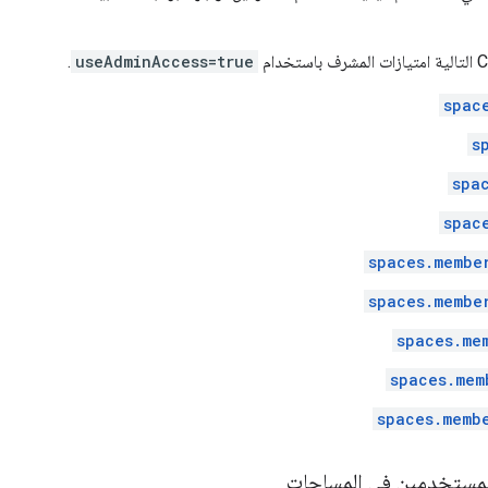
.
useAdminAccess=true
spac
s
spa
spac
spaces.membe
spaces.membe
spaces.me
spaces.mem
spaces.memb
لمستخدمين في المساحات