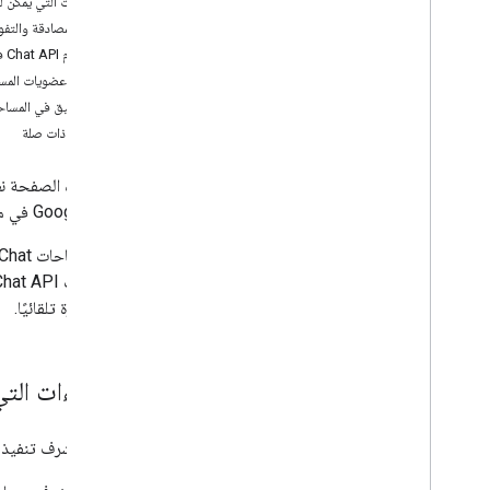
الإجراءات التي يمكن للمش
تحديد احتياجات المستخدمين
كيفية المصادقة والتفويض ب
تحديد جميع رحلات المستخدم
استخدام Chat API في مؤسستك
اختيار بنية تطبيق Chat
إدارة عضويات الم
تصميم تفاعلات المستخدم
التدقيق في المساحا
مواضيع ذات صلة
الإصدار
إرسال الرسائل وإدارتها
العمل باستخدام المساحات
Google Chat في مؤسساتهم.
تنظيم المساحات في أقسام
لإدارة مساحات Chat، يمكن لمشرفي Google Workspace استخدام
إدارة الأعضاء في المساحات
التفاعل مع الرسائل
أو المتكررة تلقائيًا.
العمل باستخدام رموز الإيموجي المخصّصة
تحميل المرفقات وتنزيلها
التفاعل مع المستخدمين
الإجراءات التي 
استخدام الأحداث من Google Chat
تحديد مستخدمي Google Chat وتحديدهم
إدارة حالة توفّر المستخدمين
يمكن للمشرف تنفيذ مه
كتابة رسائل خطأ قابلة للتنفيذ