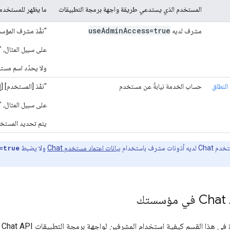
المستخدم الذي يستدعي طريقة واجهة برمجة التطبيقات
ما يظهر للمستخدمين 
use
Admin
Access=true
مشرف لديه
"نفَّذ مشرف المؤسس
على سبيل المثال، "غيَّر مشرف
ولا يحدّد اسم مستخ
لنطاق
حساب الخدمة نيابةً عن مستخدم
"نفّذ [المستخدم] [
على سبيل المثال، 
يتم تحديد المستخدم
مشرف باستخدام
بيانات اعتماد مستخدم Chat
ولا يضبط
=true
قسم كيفية استخدام المشرفين لواجهة برمجة التطبيقات Chat API عند إدارة مساحات مؤسستهم وأعضائها باستخدام