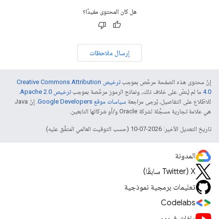
هل كان المحتوى مفيدًا؟
إرسال ملاحظات
إنّ محتوى هذه الصفحة مرخّص بموجب
ترخيص Creative Commons Attribution
4.0‏
ما لم يُنصّ على خلاف ذلك، ونماذج الرموز مرخّصة بموجب
ترخيص Apache 2.0‏
.
للاطّلاع على التفاصيل، يُرجى مراجعة
سياسات موقع Google Developers‏
. إنّ Java
هي علامة تجارية مسجَّلة لشركة Oracle و/أو شركائها التابعين.
تاريخ التعديل الأخير: 2026-07-10 (حسب التوقيت العالمي المتفَّق عليه)
المدونة
‫X ‏(Twitter سابقًا)
تعليمات برمجية نموذجية
Codelabs
ملفات فيديو